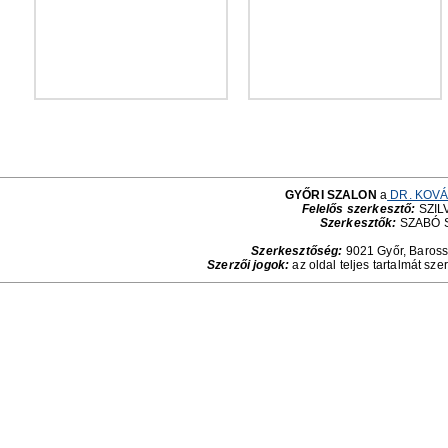
GYŐRI SZALON
a
DR. KOVÁ
Felelős szerkesztő:
SZILV
Szerkesztők:
SZABÓ 
Szerkesztőség:
9021 Győr, Baross 
Szerzői jogok:
az oldal teljes tartalmát sze