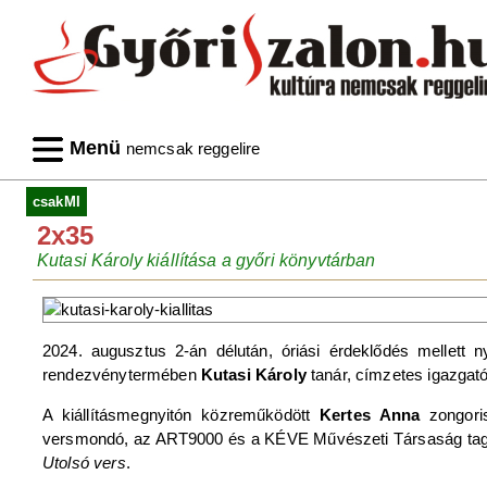
Menü
nemcsak reggelire
csakMI
2x35
Kutasi Károly kiállítása a győri könyvtárban
2024. augusztus 2-án délután, óriási érdeklődés mellett 
rendezvénytermében
Kutasi Károly
tanár, címzetes igazgat
A kiállításmegnyitón közreműködött
Kertes Anna
zongori
versmondó, az ART9000 és a KÉVE Művészeti Társaság tagja. U
Utolsó vers
.