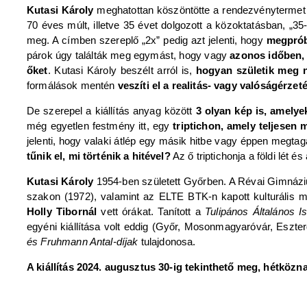
Kutasi Károly
meghatottan köszöntötte a rendezvénytermet 
70 éves múlt, illetve 35 évet dolgozott a közoktatásban, „35-
meg. A címben szereplő „2x” pedig azt jelenti, hogy
megpróbá
párok úgy találták meg egymást, hogy vagy
azonos időben,
őket
. Kutasi Károly beszélt arról is,
hogyan születik meg n
formálások mentén
veszíti el a realitás- vagy valóságérzeté
De szerepel a kiállítás anyag között
3 olyan kép is, amelye
még egyetlen festmény itt, egy
triptichon, amely teljesen
jelenti, hogy valaki átlép egy másik hitbe vagy éppen megta
tűnik el, mi történik a hitével?
Az ő triptichonja a földi lét és
Kutasi Károly
1954-ben született Győrben. A Révai Gimnáziu
szakon (1972), valamint az ELTE BTK-n kapott kulturális m
Holly Tibornál
vett órákat. Tanított a
Tulipános Általános I
egyéni kiállítása volt eddig (Győr, Mosonmagyaróvár, Eszter
és Fruhmann Antal-díjak
tulajdonosa.
A kiállítás 2024. augusztus 30-ig tekinthető meg, hétközn