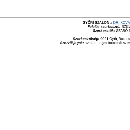
GYŐRI SZALON
a
DR. KOVÁ
Felelős szerkesztő:
SZILV
Szerkesztők:
SZABÓ 
Szerkesztőség:
9021 Győr, Baross 
Szerzői jogok:
az oldal teljes tartalmát sze