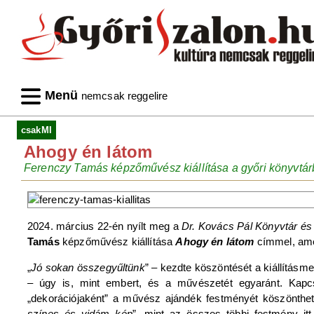
Menü
nemcsak reggelire
csakMI
Ahogy én látom
Ferenczy Tamás képzőművész kiállítása a győri könyvtá
2024. március 22-én nyílt meg a
Dr. Kovács Pál Könyvtár és
Tamás
képzőművész kiállítása
Ahogy én látom
címmel, am
„
Jó sokan összegyűltünk
” ‒ kezdte köszöntését a kiállításm
– úgy is, mint embert, és a művészetét egyaránt. Kapcs
„dekorációjaként” a művész ajándék festményét köszönthet
színes és vidám kép
”, mint az összes többi festmény itt