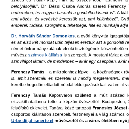
befolyásolják
”. Dr. Dézsi Csaba András szereti Ferenczy
embereken, és nagyon hasonló a gondolkodásunk is
”. A kiá
ami közös, és kevésbé keressük azt, ami különböző
”. Győ
emberek tudása, szorgalma, tehetsége, hite és munkája adja 
Dr. Horváth Sándor Domonkos
, a győri könyvtár igazgatója
és az első két mondat után teljesen éreztük azt a gondolati r
német önkormányzatának elnöki tisztségének köszönhetően –
művész
számos kiállítása
is szerepelt. A mostani tárlat alko
színvilágot láttam, de mindenben – akár egy cseppben, akár 
Ferenczy Tamás
– a mikrofonhoz lépve – a közönségnek rö
is, amit szeretnék és szeretek is mindig megteremteni, me
keretbe hegedűn előadott népdalfeldolgozásokkal, valamint ve
Ferenczy Tamás
Kaposváron született a múlt század köz
elszakíthatatlanná tette a képzőművészettől. Budapesten,
felsőfokú oklevelet. Tanárai közé tartozott
Francsics József
csoportos kiállításon szerepelt, festményei a világ számos
Urbe díjjal ismerte el
művészetét és a város életében nyúj