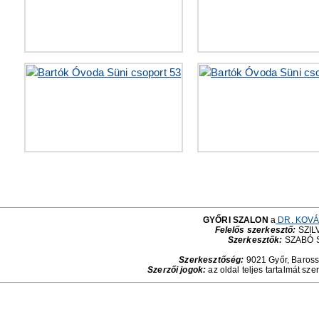
GYŐRI SZALON
a
DR. KOVÁ
Felelős szerkesztő:
SZILV
Szerkesztők:
SZABÓ 
Szerkesztőség:
9021 Győr, Baross 
Szerzői jogok:
az oldal teljes tartalmát sze