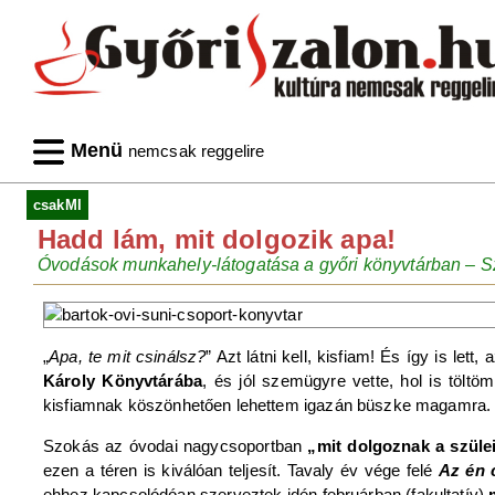
Menü
nemcsak reggelire
csakMI
Hadd lám, mit dolgozik apa!
Óvodások munkahely-látogatása a győri könyvtárban – Szi
„
Apa, te mit csinálsz?
” Azt látni kell, kisfiam! És így is let
Károly Könyvtárába
, és jól szemügyre vette, hol is töltö
kisfiamnak köszönhetően lehettem igazán büszke magamra.
Szokás az óvodai nagycsoportban
„mit dolgoznak a szüle
ezen a téren is kiválóan teljesít. Tavaly év vége felé
Az én 
ehhez kapcsolódóan szerveztek idén februárban (fakultatív)
m