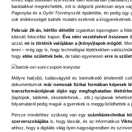
barátaikkal megnézhették, mit is dolgozik pontosan anya v
Pagonyba
és a
Győri Törvényszék
épületébe, én pedig úgy
sok érdekességet tudnék mutatni ezeknek a kisgyerekeknek
Február 26-án, hétfőn délelőtt
izgatottan toporogtam a földs
kitáruló fotocellás kapun.
Éva néni vezetésével összesen ö
azzal,
mi is történik valójában a (könyv)lapok mögött
. Me
lenni – még úgy is, hogy technológiai léptékekben valószínű
hogy
ebbe születtek bele
, de talán egyenesen
erre is szüle
Mélyre hat(ol)ó, tudásvágytól és kiemelkedő értelemtől c
dokumentumok
már nemcsak fizikai formában képesek lét
transzformációjának útján egy megfoghatatlan élettérbe
(laptopok, tabletek, okostelefonok... stb.) nyújtanak lehetős
folyamatáról pedig maguk a gyerekek is meggyőződhettek a
Persze mindehhez szükség van egy
számítástechnikai k
szerverszobájába
is, hogy lássák, és az informatikus
Vikto
ahhoz, hogy a digitális világ ilyen nagyságrendben és színvo