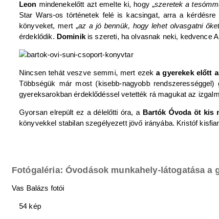
Leon
mindenekelőtt azt emelte ki, hogy „
szeretek a tesómm
Star Wars-os történetek felé is kacsingat, arra a kérdésre 
könyveket, mert „
az a jó bennük, hogy lehet olvasgatni őke
érdeklődik.
Dominik
is szereti, ha olvasnak neki, kedvence 
Nincsen tehát veszve semmi, mert ezek
a gyerekek előtt 
Többségük már most (kisebb-nagyobb rendszerességgel) gya
gyereksarokban érdeklődéssel vetették rá magukat az izgal
Gyorsan elrepült ez a délelőtti óra, a
Bartók Óvoda öt kis
könyvekkel stabilan szegélyezett jövő irányába. Kristóf kisf
Fotógaléria: Óvodások munkahely-látogatása a 
Vas Balázs fotói
54 kép