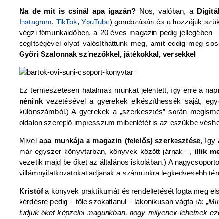
Na de mit is csinál apa igazán?
Nos, valóban, a
Digitá
Instagram
,
TikTok
,
YouTube
) gondozásán és a hozzájuk szük
végzi főmunkaidőben, a 20 éves magazin pedig jellegében –
segítségével olyat valósíthattunk meg, amit eddig még s
Győri Szalonnak színezőkkel, játékokkal, versekkel
.
Ez természetesen hatalmas munkát jelentett, így erre a na
nénink
vezetésével a gyerekek elkészíthessék saját, egye
különszámból.) A gyerekek a „szerkesztés” során megismerke
oldalon szereplő impresszum mibenlétét is az eszükbe véshetté
Mivel
apa munkája a magazin (felelős) szerkesztése
, így
már egyszer könyvtárban, könyvek között járnak –,
illik 
vezetik majd be őket az általános iskolában.) A nagycsopor
villámnyilatkozatokat adjanak a számunkra legkedvesebb t
Kristóf
a könyvek praktikumát és rendeltetését fogta meg el
kérdésre pedig – tőle szokatlanul ‒ lakonikusan vágta rá: „
Mi
tudjuk őket képzelni magunkban, hogy milyenek lehetnek ez