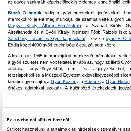
az egyes szakmák képviselőinek is érdemes lenne önálló lexik
Biczó Zalánnak
eddig a győri orvosokról, jogászokról,
had
mérnökökről jelent meg munkája, de számba vette a győri L
Magyar Királyi Állami Főreáliskola
, a Szabad Királyi Győ
Alreáltanoda és a Győri Királyi Nemzeti Főbb Rajzoló Iskola
Széchenyi István és Győr kapcsolatát
, illetve a
győri ETO tö
Eddig közel 4000 győri értelmiségi életrajzát adta közre.
A lexikon az 1945-ig munkájukat megkezdő mérnököket vette 
a győri születés nem volt feltétel, inkább az, hogy az illető Győ
adatokat anyakönyvekből, cím- és lakjegyzékekből, cím
törzslapokból és a Műszaki Egyetem oklevéljegyzékéből sikerü
korabeli győri sajtó, a
Győri Közlöny
, a
Hazánk
, a
Győri Hírlap
értékes adatokkal szolgált. A különböző értekezletek jegy
Flóris Művészeti és Történeti Múzeum fotógyűjteményét is átné
A lexikonban műépítészek, a
MÁV
, a
GYSEV
, a
Rábas
Szigetközi Ármentesítő Társulat
, a
Folyómérnöki Hivatal
, a
Fö
a
Városi Mérnöki Hivatal
, a
Kultúrmérnöki Hivatal
, az
Álla
Ez a weboldal sütiket használ
Erdőigazgatóság
, a
Vagongyár
és a kisebb gyárak mér
Sütiket használunk a tartalmak és hirdetések személyre sz
építőmesterek is helyet kaptak. Az egyes szócikkeknél feltüntett