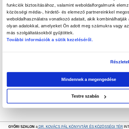
funkciók biztosításához, valamint weboldalforgalmunk elem
halálozási adatait, a szülők, házastársak, gyermekek neveit, 
közösségi média-, hirdető- és elemező partnereinkkel mego
felsorolja az életút egyes állomásait. A szócikkek végén meg
szakirodalmi forrásokat.
weboldalhasználatra vonatkozó adatait, akik kombinálhatják
olyan adatokkal, amelyeket Ön adott meg számukra vagy az 
Az életrajzok elkészítését mintegy húsz család is segít
más szolgáltatásokból gyűjtöttek.
hozzátartozójuk, felmenőjük életrajzát. A szerző több hirdetés
További információk a sütik kezeléséről
.
kapcsolatban, és az így kapott életrajzokat változtatás nélkül 
Biczó Zalán
ezúton is köszönetet mondott a munkáját segítő
Balázst
,
Bolla Gyulát
és
Tóth Vilmost
, akinek a sírhely
különösen nagy segítséget jelentett. Köszönetet mondott a ki
Részlete
Tibornak
és családjának,
Kovács Balázsnak
, a Szülőföldün
elnökének és a Győr-Moson-Sopron Vármegyei Mérnöki Kamar
Mindennek a megengedése
Endre
, a
Régi Győr
szerkesztőjének munkája. A kötet 50 so
készült, az első 5 darab kemény kötésben.
Testre szabás
Fotó
GYŐRI SZALON
a
DR. KOVÁCS PÁL KÖNYVTÁR ÉS KÖZÖSSÉGI TÉR
IN