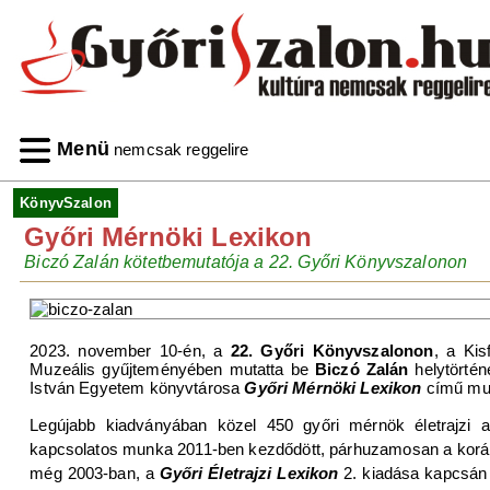
Menü
nemcsak reggelire
KönyvSzalon
Győri Mérnöki Lexikon
Biczó Zalán kötetbemutatója a 22. Győri Könyvszalonon
2023. november 10-én, a
22. Győri Könyvszalonon
, a Kis
Muzeális gyűjteményében mutatta be
Biczó Zalán
helytörtén
István Egyetem könyvtárosa
Győri Mérnöki Lexikon
című mun
Legújabb kiadványában közel 450 győri mérnök életrajzi ada
kapcsolatos munka 2011-ben kezdődött, párhuzamosan a koráb
még 2003-ban, a
Győri Életrajzi Lexikon
2. kiadása kapcsán 