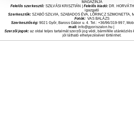
MAGAZINJA
Felelős szerkesztő:
SZILVÁSI KRISZTIÁN |
Felelős kiadó:
DR. HORVÁT
igazgató
Szerkesztők:
SZABÓ SZILVIA, SZABADOS ÉVA, LŐRINCZ SZIMONETTA,
Fotók:
VAS BALÁZS
Szerkesztőség:
9021 Győr, Baross Gábor u. 4. Tel.: +36/96/319-997, Mob
mail:
info@gyoriszalon.hu |
Szerzői jogok:
az oldal teljes tartalmát szerzői jog védi, bármiféle utánközlés
jól látható elhelyezésével történhet.