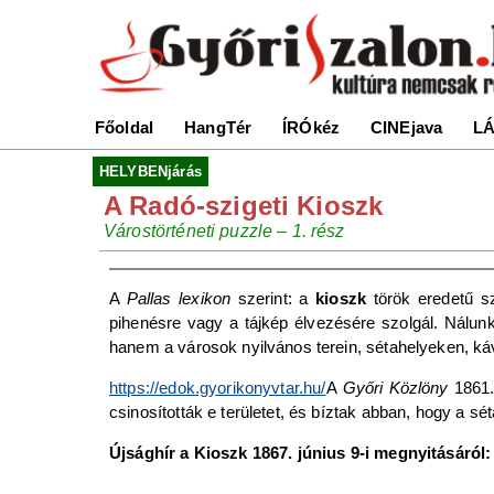
Főoldal
HangTér
ÍRÓkéz
CINEjava
LÁ
HELYBENjárás
A Radó-szigeti Kioszk
Várostörténeti puzzle – 1. rész
A
Pallas lexikon
szerint: a
kioszk
török eredetű sz
pihenésre vagy a tájkép élvezésére szolgál. Nálunk
hanem a városok nyilvános terein, sétahelyeken, k
https://edok.gyorikonyvtar.hu/
A
Győri Közlöny
1861. 
csinosították e területet, és bíztak abban, hogy a 
Újsághír a Kioszk 1867. június 9-i megnyitásáról: