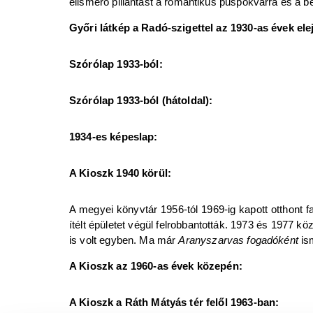
elismerő pillantást a romantikus püspökvárra és a 
Győri látkép a Radó-szigettel az 1930-as évek ele
Szórólap 1933-ból:
Szórólap 1933-ból (hátoldal):
1934-es képeslap:
A Kioszk 1940 körül:
A megyei könyvtár 1956-tól 1969-ig kapott otthont 
ítélt épületet végül felrobbantották. 1973 és 1977 kö
is volt egyben. Ma már
Aranyszarvas fogadóként
ism
A Kioszk az 1960-as évek közepén:
A Kioszk a Ráth Mátyás tér felől 1963-ban: