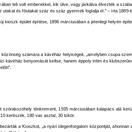
ában teli volt emberekkel, kik ülve, vagy járkálva élvezték a szabad
 utakat és főutakat száz és száz gyermek foglalja el.” – írta 1889
j kioszk épület építése, 1896 márciusában a jelenlegi helyén épít
 közönség számára a kávéház helyiségeit, „amelyben csupa szemne
zi kávéház benyomását keltse, hanem éppoly intim és klubszerűen
lőtt”.
lt szórakozóhely tönkrement, 1935 márciusában kalapács alá kerü
 210 kertiszék, 180 vas asztal, 30 tükör.
 bezárták a Kioszkot, „a nyári idegenforgalom központját, ahonnan 