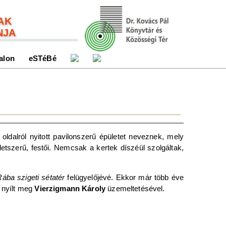
AK
NJA
alon
eSTéBé
oldalról nyitott pavilonszerű épületet neveznek, mely
etszerű, festői. Nemcsak a kertek díszéül szolgáltak,
Rába szigeti sétatér
felügyelőjévé. Ekkor már több éve
n nyílt meg
Vierzigmann Károly
üzemeltetésével.