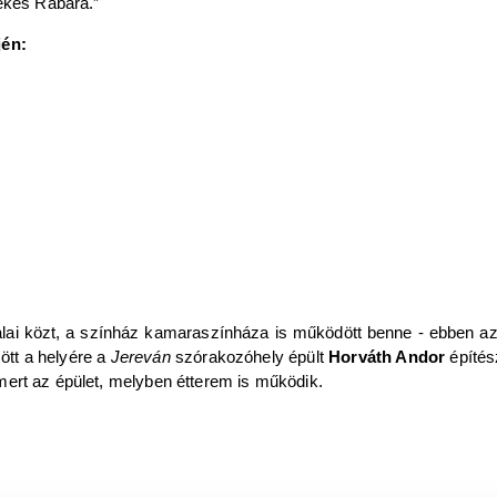
békés Rábára.”
jén:
falai közt, a színház kamaraszínháza is működött benne - ebben a
zött a helyére a
Jereván
szórakozóhely épült
Horváth Andor
építés
ert az épület, melyben étterem is működik.