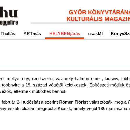
GYŐR KÖNYVTÁRÁN
KULTURÁLIS MAGAZI
Thallás
ARTmás
HELYBENjárás
csakMI
KönyvSz
ó, mellyel egy, rendszerint valamely halmon emelt, kicsiny, több 
 többnyire a 19. század végétől keletkeztek. Építészeti módjuk ötl
ávézók, éttermek működtek bennük.
február 2-i tudósítása szerint
Rómer Flórist
választották meg a
sétány északi oldalán megépül a Kioszk, amely végül 1867 júniusába