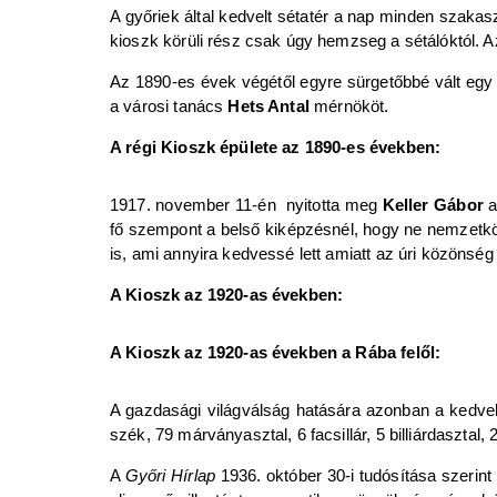
A győriek által kedvelt sétatér a nap minden szakasz
kioszk körüli rész csak úgy hemzseg a sétálóktól. Az
Az 1890-es évek végétől egyre sürgetőbbé vált egy ú
a városi tanács
Hets Antal
mérnököt.
A régi Kioszk épülete az 1890-es években:
1917. november 11-én nyitotta meg
Keller Gábor
a
fő szempont a belső kiképzésnél, hogy ne nemzetkö
is, ami annyira kedvessé lett amiatt az úri közönség e
A Kioszk az 1920-as években:
A Kioszk az 1920-as években a Rába felől:
A gazdasági világválság hatására azonban a kedve
szék, 79 márványasztal, 6 facsillár, 5 billiárdasztal,
A
Győri Hírlap
1936. október 30-i tudósítása szerint