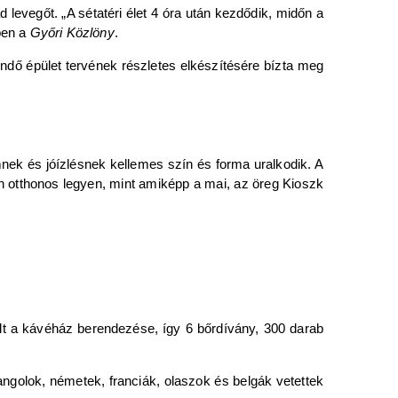
 levegőt. „A sétatéri élet 4 óra után kezdődik, midőn a
-ben a
Győri Közlöny
.
endő épület tervének részletes elkészítésére bízta meg
k és jóízlésnek kellemes szín és forma uralkodik. A
 otthonos legyen, mint amiképp a mai, az öreg Kioszk
lt a kávéház berendezése, így 6 bőrdívány, 300 darab
angolok, németek, franciák, olaszok és belgák vetettek