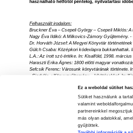
használható hétfőtől péntekig, nyitvatartási időb
Felhasznált irodalom:
Bruckner Éva – Csepeli György – Csepeli Miklós: A te
Nagy Éva Ildikó: A Milkovics-Zámory Gyűjtemény. - 
Dr. Horváth József: A Megyei Könyvtár történetének e
Gülch Csaba: Középkori kódexlapra bukkanhattak. In:
L.A.: Az írott szó értéke. In: Kisalföld, 1998. március 
Haraszti Erika Ágnes: 1800 előtti magyar vonatkozá
Sefcsik Ferenc: Városunk könyvtárának története. In:
- Sindulár -: Könyvgyűjtemény – kikötésekkel. In: Kisal
Vörös K.: Győr művelődése a dualizmus korában. In
Ez a weboldal sütiket has
A Rómer Flóris Művészeti és Történeti Múzeum tulaj
Sütiket használunk a tart
(1822-1863) festményei láthatók – Rómer Flóris Műv
valamint weboldalforgalm
A 125 éves a győri könyvtár cikksorozat további 
partnereinkkel megosztjuk
más olyan adatokkal, amel
gyűjtöttek.
További információk a sü