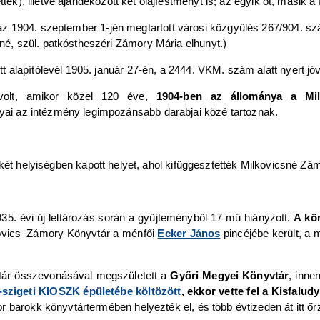
tek), illetve ajándékozott két olajfestményt is; az egyik őt, másik a f
 az 1904. szeptember 1-jén megtartott városi közgyűlés 267/904. 
, szül. patkóstheszéri Zámory Mária elhunyt.)
 alapítólevél 1905. január 27-én, a 2444. VKM. szám alatt nyert jó
 volt, amikor közel 120 éve,
1904-ben az állománya a Milk
yai az intézmény legimpozánsabb darabjai közé tartoznak.
két helyiségben kapott helyet, ahol kifüggesztették Milkovicsné Zá
1935. évi új leltározás során a gyűjteményből 17 mű hiányzott.
A kön
kovics‒Zámory Könyvtár a ménfői
Ecker János
pincéjébe került, a 
tár összevonásával megszületett a
Győri Megyei Könyvtár
, inne
szigeti KIOSZK épületébe költözött
, ekkor vette fel a Kisfalu
 barokk könyvtártermében helyezték el, és több évtizeden át itt őr