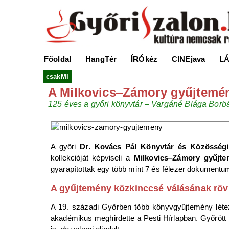
Főoldal
HangTér
ÍRÓkéz
CINEjava
LÁ
csakMI
A Milkovics‒Zámory gyűjtemé
125 éves a győri könyvtár – Vargáné Blága Borbá
A győri
Dr. Kovács Pál Könyvtár és Közösségi
kollekcióját képviseli a
Milkovics‒Zámory gyűjt
gyarapítottak egy több mint 7 és félezer dokumentu
A gyűjtemény közkinccsé válásának rövi
A 19. századi Győrben több könyvgyűjtemény létez
akadémikus meghirdette a Pesti Hírlapban. Győrött