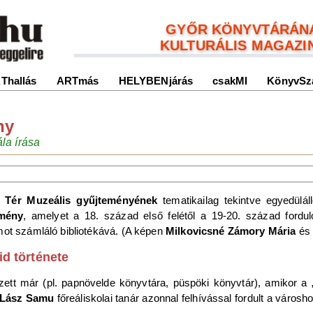
GYŐR KÖNYVTÁRÁN
KULTURÁLIS MAGAZI
Thallás
ARTmás
HELYBENjárás
csakMI
KönyvSz
ny
la írása
 Tér Muzeális gyűjteményének
tematikailag tekintve egyedüláll
emény
, amelyet a 18. század első felétől a 19-20. század fordul
mot számláló bibliotékává. (A képen
Milkovicsné Zámory Mária
és 
d története
ett már (pl. papnövelde könyvtára, püspöki könyvtár), amikor 
Lász Samu
főreáliskolai tanár azonnal felhívással fordult a városho