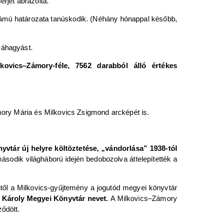
érjét ábrázolta.
számú határozata tanúskodik. (Néhány hónappal később,
váhagyást.
ovics‒Zámory-féle, 7562 darabból álló értékes
mory Mária és Milkovics Zsigmond arcképét is.
yvtár új helyre költöztetése, „vándorlása” 1938-tól
második világháború idején bedobozolva áttelepítették a
ntől a Milkovics-gyűjtemény a jogutód megyei könyvtár
dy Károly Megyei Könyvtár nevet.
A Milkovics‒Zámory
ződött.