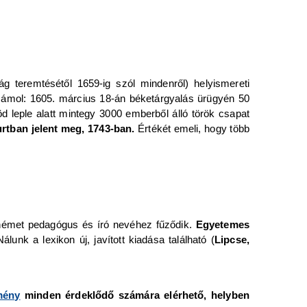
ág teremtésétől 1659-ig szól mindenről) helyismereti
zámol: 1605. március 18-án béketárgyalás ürügyén 50
 leple alatt mintegy 3000 emberből álló török csapat
rtban jelent meg, 1743-ban.
Értékét emeli, hogy több
német pedagógus és író nevéhez fűződik.
Egyetemes
Nálunk a lexikon új, javított kiadása található (
Lipcse,
mény
minden érdeklődő számára elérhető, helyben