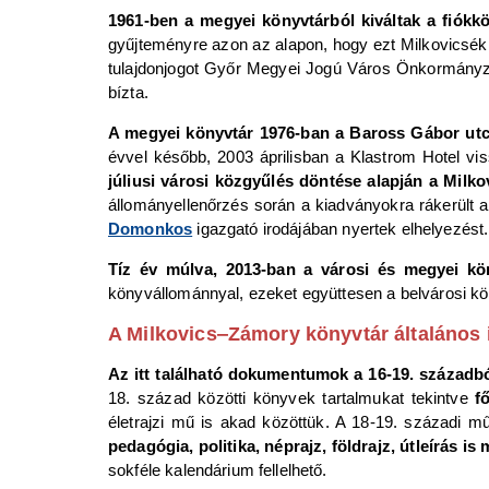
1961-ben a megyei könyvtárból kiváltak a fiókkö
gyűjteményre azon az alapon, hogy ezt Milkovicsé
tulajdonjogot Győr Megyei Jogú Város Önkormányza
bízta.
A megyei könyvtár 1976-ban a Baross Gábor utca
évvel később, 2003 áprilisban a Klastrom Hotel vi
júliusi városi közgyűlés döntése alapján a Milk
állományellenőrzés során a kiadványokra rákerült 
Domonkos
igazgató irodájában nyertek elhelyezést.
Tíz év múlva, 2013-ban a városi és megyei kö
könyvállománnyal, ezeket együttesen a belvárosi köny
A Milkovics‒Zámory könyvtár általános 
Az itt található dokumentumok a 16-19. századb
18. század közötti könyvek tartalmukat tekintve
f
életrajzi mű is akad közöttük. A 18-19. századi 
pedagógia, politika, néprajz, földrajz, útleírás is
sokféle kalendárium fellelhető.