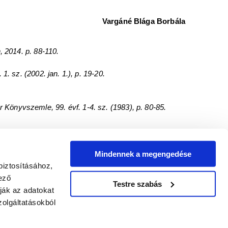
Vargáné Blága Borbála
, 2014. p. 88-110.
. sz. (2002. jan. 1.), p. 19-20.
Könyvszemle, 99. évf. 1-4. sz. (1983), p. 80-85.
Mindennek a megengedése
ével adjuk közre. A címlapképen Györgyi-Giergl Alajos
biztosításához,
yfotók: Tanai Csaba Taca.
ező
Testre szabás
ják az adatokat
olgáltatásokból
2023.09.19