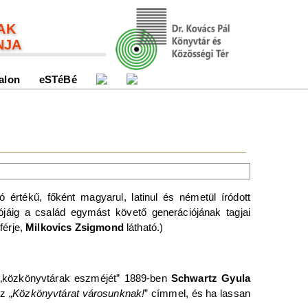
AK
NJA
alon
eSTéBé
ó értékű, főként magyarul, latinul és németül íródott
ójáig a család egymást követő generációjának tagjai
férje,
Milkovics Zsigmond
látható.)
a „közkönyvtárak eszméjét” 1889-ben
Schwartz Gyula
z „
Közkönyvtárat városunknak!
” címmel, és ha lassan