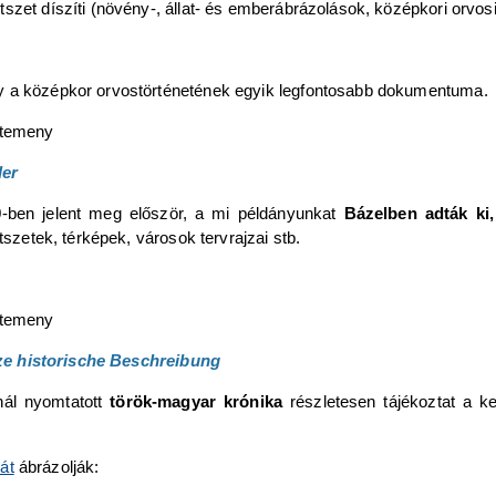
zet díszíti (növény-, állat- és emberábrázolások, középkori orvosi 
y a középkor orvostörténetének egyik legfontosabb dokumentuma.
der
-ben jelent meg először, a mi példányunkat
Bázelben adták ki
tszetek, térképek, városok tervrajzai stb.
ze historische Beschreibung
nál nyomtatott
török-magyar krónika
részletesen tájékoztat a k
át
ábrázolják: