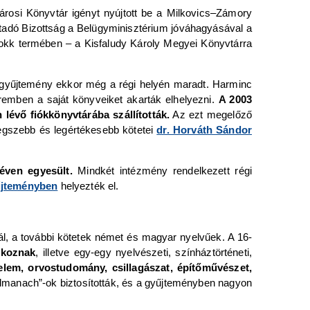
rosi Könyvtár igényt nyújtott be a Milkovics‒Zámory
adó Bizottság a Belügyminisztérium jóváhagyásával a
rokk termében – a Kisfaludy Károly Megyei Könyvtárra
 gyűjtemény ekkor még a régi helyén maradt. Harminc
remben a saját könyveiket akarták elhelyezni.
A 2003
lévő fiókkönyvtárába szállították.
Az ezt megelőző
egszebb és legértékesebb kötetei
dr. Horváth Sándor
éven egyesült.
Mindkét intézmény rendelkezett régi
űjteményben
helyezték el.
ál, a további kötetek német és magyar nyelvűek. A 16-
alkoznak
, illetve egy-egy nyelvészeti, színháztörténeti,
elem, orvostudomány, csillagászat, építőművészet,
 „almanach”-ok biztosították, és a gyűjteményben nagyon