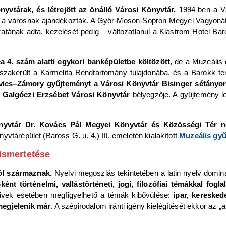
nyvtárak, és létrejött az önálló Városi Könyvtár.
1994-ben a Vá
k a városnak ajándékozták. A Győr-Moson-Sopron Megyei Vagyonát
tának adta, kezelését pedig – változatlanul a Klastrom Hotel Ba
 4. szám alatti egykori banképületbe költözött
, de a Muzeális
sszakerült a Karmelita Rendtartomány tulajdonába, és a Barokk te
ovics‒Zámory gyűjteményt a Városi Könyvtár Bisinger sétányon 
a
Galgóczi Erzsébet Városi Könyvtár
bélyegzője. A gyűjtemény l
nyvtár Dr. Kovács Pál Megyei Könyvtár és Közösségi Tér n
vtárépület (Baross G. u. 4.) III. emeletén kialakított
Muzeális gy
ismertetése
ól származnak.
Nyelvi megoszlás tekintetében a latin nyelv domin
őként történelmi, vallástörténeti, jogi, filozófiai témákkal fogl
művek esetében megfigyelhető a témák kibővülése:
ipar, keresked
 megjelenik már
. A szépirodalom iránti igény kielégítését ekkor az