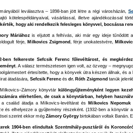
ományából leválasztva – 1898-ban jött létre a régi városházán,
Se
ajtó kötelespéldányaival, vásárlással, illetve ajándékozással tör
s kérték, hogy aki rendelkezik felesleges könyvvel, bocsássa re
mory Máriához
is eljutott a felhívás, aki már egy ideje tűnődöt
oldogult férje,
Milkovics Zsigmond
, férje unokatestvére,
Milkovi
2-ben felkereste Sefcsik Ferenc főlevéltárost, és megkérdez
jteményt
. A válasz természetesen igen volt, az özvegy – megnyugo
olgármestert értesítette, hogy a könyvek útra készen állnak, és a
kirat átadására,
Sefcsik Ferenc
és
dr. Róth Zsigmond
tanúk jelenl
 Milkovics‒Zámory könyvtár
különgyűjteményként legyen kezel
számára elérhetően, de csak a könyvtárban, helyben használ
a család átadja a Milkovics-levéltárat és
Milkovics Nepomuk
ze és elhelyezze a gyűjtemény részeként. (1932-ben a könyvtár ak
lései szerint ekkor még
Zámory György
birtokában voltak Banán. E
erek 1904-ben elindultak Szentmihály-pusztáról és Koroncór