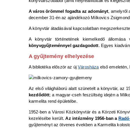
könyvtárszobából (amit helyreállítottak és kiegészítet
A város örömmel fogadta az adományt
, amelyről
december 31-én az ajándékozó Milkovics Zsigmondné
A könyvtár átadásával kapcsolatban megszerkesztett
A könyvtár történetének kiemelkedő állomása
könyvgyűjteménnyel gazdagodott
. Egyes kiadván
A gyűjtemény elhelyezése
A bibliotéka először az új
Városháza
első emeletén, 
Az első világháború alatt szünetelt a könyvtár, az 
kezdődött
; a magyar-cseh feszültség idején a Mil
karmelita rend épületébe.
1952-ben a Városi Közkönyvtár és a Körzeti Könyv
kezelésébe került.
Az intézmény 1956-ban a
Radó-
gyűjteményt az ötvenes években a Karmelita kolostor