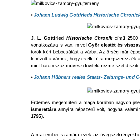
•
Johann Ludwig Gottfrieds Historische Chronic
J. L. Gottfried
Historische Chronik
című 2500 o
vonatkozása is van, mivel
Győr elestét és visszav
török kért bebocsátást a várba. Az őrség már éppe
lopózott a várhoz, hogy csellel újra megszerezzék 
mint háromszáz művészi kivitelű rézmetszet díszíti
•
Johann Hübners reales Staats- Zeitungs- und C
Érdemes megemlíteni a maga korában nagyon jele
ismerettára
annyira népszerű volt, hogyha valamir
1795
).
A mai ember számára ezek az üvegszekrényekben t