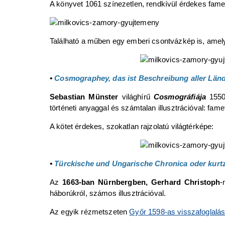
A könyvet 1061 színezetlen, rendkívül érdekes famets
Található a műben egy emberi csontvázkép is, amel
•
Cosmographey, das ist Beschreibung aller Län
Sebastian Münster
világhírű
Cosmográfiája
1550
történeti anyaggal és számtalan illusztrációval: fame
A kötet érdekes, szokatlan rajzolatú világtérképe:
•
Türckische und Ungarische Chronica oder kurt
Az
1663-ban Nürnbergben, Gerhard Christoph
-
háborúkról, számos illusztrációval.
Az egyik rézmetszeten
Győr 1598-as visszafoglalás