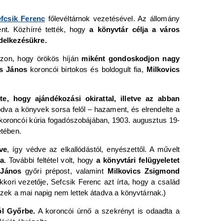
fcsik Ferenc
főlevéltárnok vezetésével. Az állomány
tént. Közhírré tették, hogy
a könyvtár célja a város
ndelkezésükre.
t azon, hogy örökös híján
miként gondoskodjon nagy
cs János
koroncói birtokos és boldogult fia,
Milkovics
te, hogy ajándékozási okirattal, illetve az abban
dva a könyvek sorsa felől – hazament, és elrendelte a
 koroncói kúria fogadószobájában, 1903. augusztus 19-
étében.
ve
, így védve az elkallódástól, enyészettől. A művelt
va
. További feltétel volt, hogy
a könyvtári felügyeletet
 János
győri prépost, valamint
Milkovics Zsigmond
kori vezetője, Sefcsik Ferenc azt írta, hogy a család
zek a mai napig nem lettek átadva a könyvtárnak.)
ól Győrbe.
A koroncói úrnő a szekrényt is odaadta a