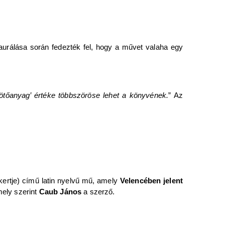
taurálása során fedezték fel, hogy a művet valaha egy
ötőanyag’ értéke többszöröse lehet a könyvének.
” Az
ertje) című latin nyelvű mű, amely
Velencében jelent
mely szerint
Caub János
a szerző.