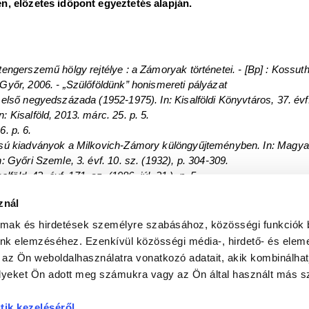
en, előzetes időpont egyeztetés alapján.
ngerszemű hölgy rejtélye : a Zámoryak történetei. - [Bp] : Kossuth
Győr, 2006. - „Szülőföldünk” honismereti pályázat
lső negyedszázada (1952-1975). In: Kisalföldi Könyvtáros, 37. évf. 1
 Kisalföld, 2013. márc. 25. p. 5.
6. p. 6.
sú kiadványok a Milkovich-Zámory különgyűjteményben. In: Magyar 
 Győri Szemle, 3. évf. 10. sz. (1932), p. 304-309.
föld, 42. évf. 171. sz. (1986. júl. 21.), p. 5.
: Arrabona - Múzeumi közlemények 14. (Győr, 1972), p. 379.
znál
donában álló festményekről készült fotókat az intézmény engedély
almak és hirdetések személyre szabásához, közösségi funkciók 
észeti és Történeti Múzeum, ltsz: K. 55.109.1., K.55.108.1. Műtárg
unk elemzéséhez. Ezenkívül közösségi média-, hirdető- és elem
részei
itt találhatók felsorolva
.
 az Ön weboldalhasználatra vonatkozó adatait, akik kombinálhat
yeket Ön adott meg számukra vagy az Ön által használt más sz
tik kezeléséről
.