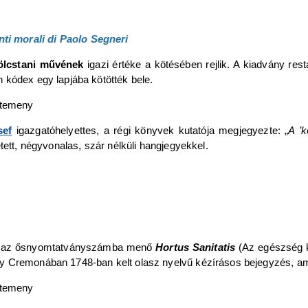
nti morali di Paolo Segneri
kölcstani művének
igazi értéke a kötésében rejlik. A kiadvány res
 kódex egy lapjába kötötték bele.
sef
igazgatóhelyettes, a régi könyvek kutatója megjegyezte: „
A ’k
tett, négyvonalas, szár nélküli hangjegyekkel.
ete az ősnyomtatványszámba menő
Hortus Sanitatis
(Az egészség k
egy Cremonában 1748-ban kelt olasz nyelvű kézírásos bejegyzés, a