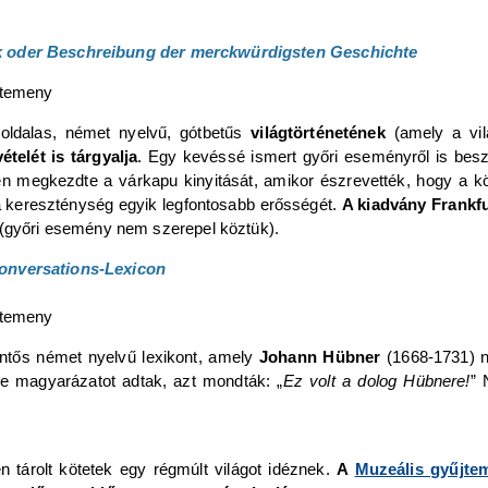
k oder Beschreibung der merckwürdigsten Geschichte
ldalas, német nyelvű, gótbetűs
világtörténetének
(amely a vil
ételét is tárgyalja
. Egy kevéssé ismert győri eseményről is bes
n megkezdte a várkapu kinyitását, amikor észrevették, hogy a köd
a kereszténység egyik legfontosabb erősségét.
A kiadvány Frankfu
 (győri esemény nem szerepel köztük).
onversations-Lexicon
ntős német nyelvű lexikont, amely
Johann Hübner
(1668-1731) 
e magyarázatot adtak, azt mondták: „
Ez volt a dolog Hübnere!
” 
árolt kötetek egy régmúlt világot idéznek.
A
Muzeális gyűjte