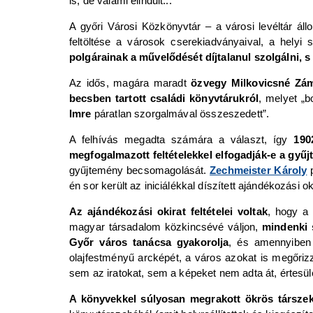
is, de valami elindult...
A győri Városi Közkönyvtár – a városi levéltár áll
feltöltése a városok cserekiadványaival, a helyi s
polgárainak a művelődését díjtalanul szolgálni, 
Az idős, magára maradt
özvegy Milkovicsné Zá
becsben tartott családi könyvtárukról
, melyet „b
Imre
páratlan szorgalmával összeszedett”.
A felhívás megadta számára a választ, így
190
megfogalmazott feltételekkel elfogadják-e a gyű
gyűjtemény becsomagolását.
Zechmeister Károly
p
én sor került az iniciálékkal díszített ajándékozási o
Az ajándékozási okirat feltételei voltak
, hogy a
magyar társadalom közkincsévé váljon,
mindenki 
Győr város tanácsa gyakorolja
, és amennyiben 
olajfestményű arcképét, a város azokat is megőriz
sem az iratokat, sem a képeket nem adta át, értesü
A könyvekkel súlyosan megrakott ökrös társzek