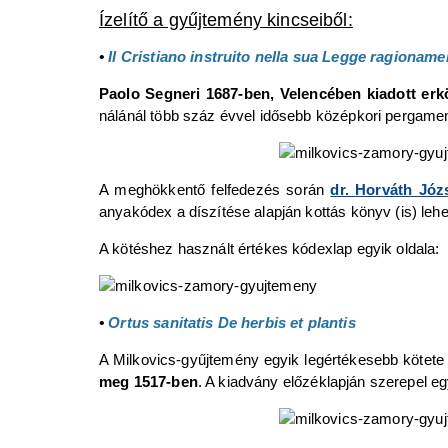
Ízelítő a gyűjtemény kincseiből:
•
Il Cristiano instruito nella sua Legge ragioname
Paolo Segneri 1687-ben, Velencében kiadott er
nálánál több száz évvel idősebb középkori pergamen
A meghökkentő felfedezés során
dr. Horváth Józ
anyakódex a díszítése alapján kottás könyv (is) lehe
A kötéshez használt értékes kódexlap egyik oldala:
•
Ortus sanitatis De herbis et plantis
A Milkovics-gyűjtemény egyik legértékesebb köt
meg 1517-ben
. A kiadvány előzéklapján szerepel 