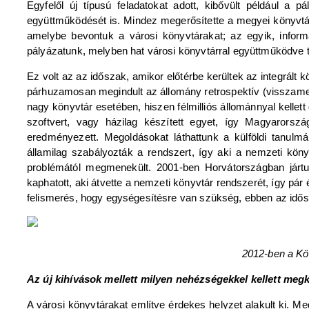
Egyfelől új típusú feladatokat adott, kibővült például a
együttműködését is. Mindez megerősítette a megyei könyvtár
amelybe bevontuk a városi könyvtárakat; az egyik, informa
pályázatunk, melyben hat városi könyvtárral együttműködve 
Ez volt az az időszak, amikor előtérbe kerültek az integrált
párhuzamosan megindult az állomány retrospektív (visszamenő
nagy könyvtár esetében, hiszen félmilliós állománnyal kellet
szoftvert, vagy házilag készített egyet, így Magyarorsz
eredményezett. Megoldásokat láthattunk a külföldi tanulm
államilag szabályozták a rendszert, így aki a nemzeti köny
problémától megmenekült. 2001-ben Horvátországban jártun
kaphatott, aki átvette a nemzeti könyvtár rendszerét, így pá
felismerés, hogy egységesítésre van szükség, ebben az idő
2012-ben a
Kö
Az új kihívások mellett milyen nehézségekkel kellett me
A városi könyvtárakat említve érdekes helyzet alakult ki.