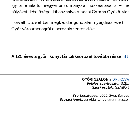
így a fenntartó megyei önkormányzat hozzáállása is – me
pályázati lehetőséget kihasználva a pécsi Csorba Győző Megy
Horváth József bár megkezdte gondtalan nyugdíjas éveit, mo
Győr városmonográfia sorozatszerkesztője.
A 125 éves a győri könyvtár cikksorozat további részei
it
GYŐRI SZALON
a
DR. KOVÁ
Felelős szerkesztő:
SZILV
Szerkesztők:
SZABÓ 
Szerkesztőség:
9021 Győr, Baross 
Szerzői jogok:
az oldal teljes tartalmát sze