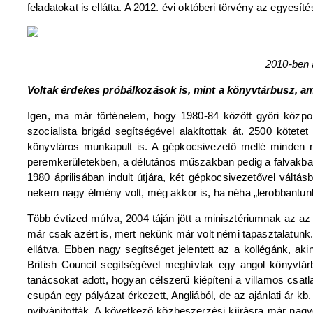
feladatokat is ellátta. A 2012. évi októberi törvény az egyesít
2010-ben 
Voltak érdekes próbálkozások is, mint a könyvtárbusz, am
Igen, ma már történelem, hogy 1980-84 között győri közp
szocialista brigád segítségével alakítottak át. 2500 kötet
könyvtáros munkapult is. A gépkocsivezető mellé minden na
peremkerületekben, a délutános műszakban pedig a falvakban j
1980 áprilisában indult útjára, két gépkocsivezetővel vál
nekem nagy élmény volt, még akkor is, ha néha „lerobbantunk”
Több évtized múlva, 2004 táján jött a minisztériumnak az a
már csak azért is, mert nekünk már volt némi tapasztalatunk. 
ellátva. Ebben nagy segítséget jelentett az a kollégánk, ak
British Council segítségével meghívtak egy angol könyvtá
tanácsokat adott, hogyan célszerű kiépíteni a villamos csatl
csupán egy pályázat érkezett, Angliából, de az ajánlati ár kb
nyilvánították. A következő közbeszerzési kiírásra már nag