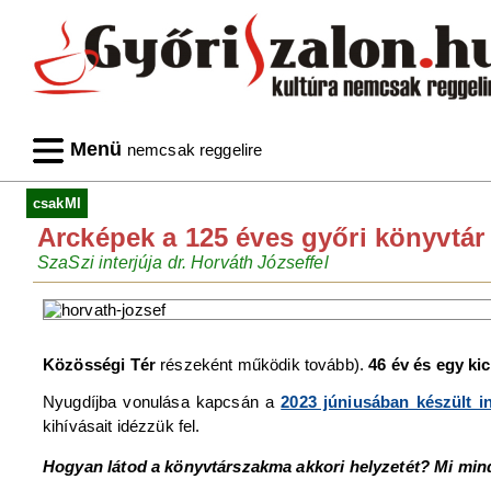
Menü
nemcsak reggelire
csakMI
Arcképek a 125 éves győri könyvtár
SzaSzi interjúja dr. Horváth Józseffel
Közösségi Tér
részeként működik tovább).
46 év és egy ki
Nyugdíjba vonulása kapcsán a
2023 júniusában készült i
kihívásait idézzük fel.
Hogyan látod a könyvtárszakma akkori helyzetét? Mi mind