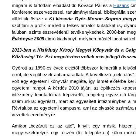
magam is tartottam előadást dr. Kovács Pál és a
Hazánk
cím
Konferenciaszervezéssel, tanulmányírással, bibliográfia sze
állítottuk össze a
Ki kicsoda Győr–Moson–Sopron megye 
szólítani a profik mellett a lelkes amatőr kutatókat is, oly
faluban, szinte észrevétlenül tevékenykednek. 2008-ban meg
Évkönyve 2008
című kiadványt, melyben másfél tucatnyi koll
2013-ban a Kisfaludy Károly Megyei Könyvtár és a Galg
Közösségi Tér. Ezt megelőzően voltak más jellegű összev
Győrött az 1990-es évek elejétől többször felmerült a felső
erről, de végül ezek abbamaradtak. A következő „nekifutás” 2
volt egy egyetemi könyvtár megléte, így ismét előtérbe k
egyetemi rangot. A kérdés 2010 táján, az építkezés kapcsá
intézmény fenntartóinak képviselői, rengeteg egyeztető tár
számunkra: egyrészt, mert az egyesített intézményben a meg
Révfaluba az egyetemi campusra, ami az olvasók számára ne
vezettek eredményre.
Amikor „bezárult ez az ajtó”, kinyílt egy másik, hisze
megyeszékhelyek egy részén (tíz településen) külön működ