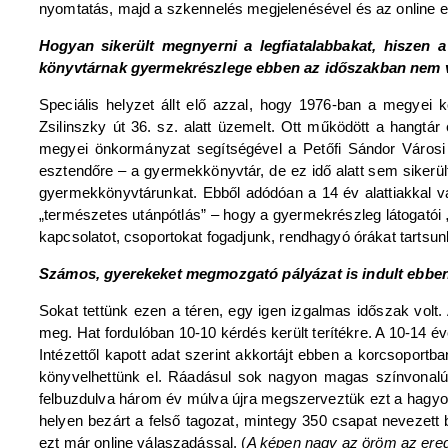
nyomtatás, majd a szkennelés megjelenésével és az online el
Hogyan sikerült megnyerni a legfiatalabbakat, hiszen 
könyvtárnak gyermekrészlege ebben az időszakban nem 
Speciális helyzet állt elő azzal, hogy 1976-ban a megyei 
Zsilinszky út 36. sz. alatt üzemelt. Ott működött a hangtár
megyei önkormányzat segítségével a Petőfi Sándor Városi 
esztendőre – a gyermekkönyvtár, de ez idő alatt sem sikerü
gyermekkönyvtárunkat. Ebből adódóan a 14 év alattiakkal val
„természetes utánpótlás” – hogy a gyermekrészleg látogatói 
kapcsolatot, csoportokat fogadjunk, rendhagyó órákat tartsun
Számos, gyerekeket megmozgató pályázat is indult ebben
Sokat tettünk ezen a téren, egy igen izgalmas időszak volt
meg. Hat fordulóban 10-10 kérdés került terítékre. A 10-14 é
Intézettől kapott adat szerint akkortájt ebben a korcsoport
könyvelhettünk el. Ráadásul sok nagyon magas színvonalú v
felbuzdulva három év múlva újra megszerveztük ezt a hagyo
helyen bezárt a felső tagozat, mintegy 350 csapat nevezett
ezt már online válaszadással. (
A képen nagy az öröm az er