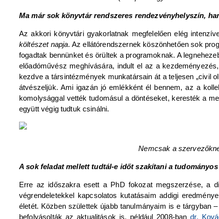
Ma már sok könyvtár rendszeres rendezvényhelyszín, hang
Az akkori könyvtári gyakorlatnak megfelelően elég intenz
költészet napja
. Az ellátórendszernek köszönhetően sok progr
fogadtak bennünket és örültek a programoknak. A legnehezebb
előadóművész meghívására, indult el az a kezdeményezés, 
kezdve a társintézmények munkatársain át a teljesen „civil o
átvészeljük. Ami igazán jó emlékként él bennem, az a kolle
komolysággal vették tudomásul a döntéseket, keresték a meg
együtt végig tudtuk csinálni.
Nemcsak a szervezőknek
A sok feladat mellett tudtál-e időt szakítani a tudomány
Erre az időszakra esett a PhD fokozat megszerzése, a dis
végrendeletekkel kapcsolatos kutatásaim addigi eredményei
életét. Közben születtek újabb tanulmányaim is e tárgyban 
befolyásolták az aktualitások is, például 2008-ban
dr. Ková