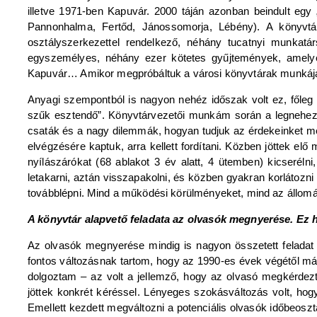
illetve 1971-ben Kapuvár. 2000 táján azonban beindult egy 
Pannonhalma, Fertőd, Jánossomorja, Lébény). A könyvtára
osztályszerkezettel rendelkező, néhány tucatnyi munkatár
egyszemélyes, néhány ezer kötetes gyűjtemények, amelyeke
Kapuvár… Amikor megpróbáltuk a városi könyvtárak munkáját 
Anyagi szempontból is nagyon nehéz időszak volt ez, főleg 
szűk esztendő”. Könyvtárvezetői munkám során a legnehezeb
csaták és a nagy dilemmák, hogyan tudjuk az érdekeinket me
elvégzésére kaptuk, arra kellett fordítani. Közben jöttek e
nyílászárókat (68 ablakot 3 év alatt, 4 ütemben) kicserélni
letakarni, aztán visszapakolni, és közben gyakran korlátozni
továbblépni. Mind a működési körülményeket, mind az állomán
A könyvtár alapvető feladata az olvasók megnyerése. Ez 
Az olvasók megnyerése mindig is nagyon összetett feladat 
fontos változásnak tartom, hogy az 1990-es évek végétől már
dolgoztam – az volt a jellemző, hogy az olvasó megkérdezt
jöttek konkrét kéréssel. Lényeges szokásváltozás volt, hog
Emellett kezdett megváltozni a potenciális olvasók időbeosztá