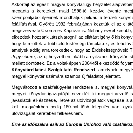
Akkortájt az egész magyar könyvtárügy helyzetét alapvetően 
megadta a kereteket, majd 1998-tól kezdve évente megj
szempontjából ilyennek mondhatjuk például a területi könyv
felállításával. Győrött 1982 februárjában kezdtük el az e
megszervezte Csorna és Kapuvár is. Néhány évvel később, a
elkezdtek hozzánk „átszivárogni” az ellátást igénylő kisköny
hogy létrejöttek a többcélú kistérségi társulások, és lehet
amelyek addig arra törekedtek, hogy az Érdekeltségnövelő 
Jegyzéké
re, az új helyzetben inkább a nyilvános könyvtári 
mellett döntöttek. Ez a voltaképpen 2004-től elkezdődő folyam
Könyvtárellátási Szolgáltató Rendszert
, amelynek megyén
megyei könyvtár számára számos új feladatot jelentett.
Megváltozott a szakfelügyelet rendszere is, megyei könyvtár
megyei könyvtár igazgatóját nevezték ki megyei vezető s
javaslatok elkészítése, illetve az utóvizsgálatok végzése is a
kell, megyénkben pedig 180-nál több település van, gyako
utóvizsgálat keretében felkeresnem.
Erre az időszakra esik az Európai Unióhoz való csatlakoz