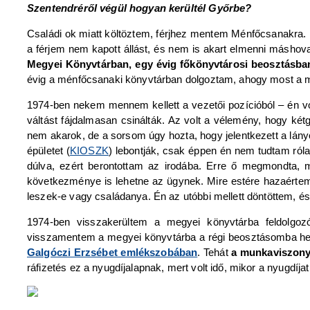
Szentendréről végül hogyan kerültél Győrbe?
Családi ok miatt költöztem, férjhez mentem Ménfőcsanakra.
a férjem nem kapott állást, és nem is akart elmenni máshova
Megyei Könyvtárban, egy évig főkönyvtárosi beosztásban,
évig a ménfőcsanaki könyvtárban dolgoztam, ahogy most a
1974-ben nekem mennem kellett a vezetői pozícióból – én vo
váltást fájdalmasan csinálták. Az volt a vélemény, hogy k
nem akarok, de a sorsom úgy hozta, hogy jelentkezett a lányom
épületet (
KIOSZK
) lebontják, csak éppen én nem tudtam róla
dúlva, ezért berontottam az irodába. Erre ő megmondta,
következménye is lehetne az ügynek. Mire estére hazaértem
leszek-e vagy családanya. Én az utóbbi mellett döntöttem, 
1974-ben visszakerültem a megyei könyvtárba feldolgo
visszamentem a megyei könyvtárba a régi beosztásomba hel
Galgóczi Erzsébet emlékszobában
. Tehát
a munkaviszonyo
ráfizetés ez a nyugdíjalapnak, mert volt idő, mikor a nyugdíja