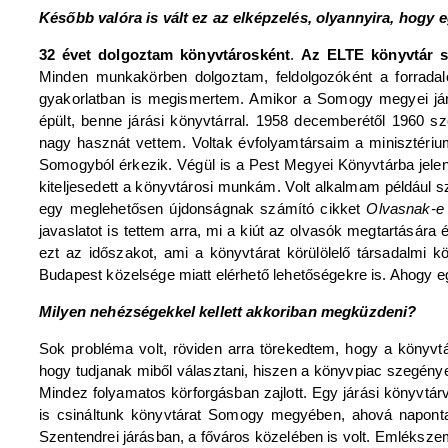
Később valóra is vált ez az elképzelés, olyannyira, hogy 
32 évet dolgoztam könyvtárosként
.
Az ELTE könyvtár s
Minden munkakörben dolgoztam, feldolgozóként a forradalo
gyakorlatban is megismertem. Amikor a Somogy megyei járáso
épült, benne járási könyvtárral. 1958 decemberétől 1960 
nagy hasznát vettem. Voltak évfolyamtársaim a minisztérium
Somogyból érkezik. Végül is a Pest Megyei Könyvtárba jelent
kiteljesedett a könyvtárosi munkám. Volt alkalmam például s
egy meglehetősen újdonságnak számító cikket
Olvasnak-e
javaslatot is tettem arra, mi a kiút az olvasók megtartásár
ezt az időszakot, ami a könyvtárat körülölelő társadalmi k
Budapest közelsége miatt elérhető lehetőségekre is. Ahogy
Milyen nehézségekkel kellett akkoriban megküzdeni?
Sok probléma volt, röviden arra törekedtem, hogy a könyvt
hogy tudjanak miből választani, hiszen a könyvpiac szegénye
Mindez folyamatos körforgásban zajlott. Egy járási könyvtá
is csináltunk könyvtárat Somogy megyében, ahová naponta c
Szentendrei járásban, a főváros közelében is volt. Emléksze