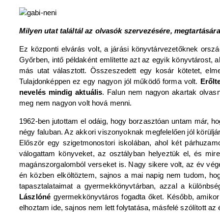
Milyen utat találtál az olvasók szervezésére, megtartásár
Ez központi elvárás volt, a járási könyvtárvezetőknek orszá
Győrben, intő példaként említette azt az egyik könyvtárost, 
más utat választott. Összeszedett egy kosár kötetet, elme
Tulajdonképpen ez egy nagyon jól működő forma volt.
Erőlt
nevelés mindig aktuális
. Falun nem nagyon akartak olvasni
meg nem nagyon volt hová menni.
1962-ben jutottam el odáig, hogy borzasztóan untam már, hog
négy faluban. Az akkori viszonyoknak megfelelően jól körüljár
Először egy szigetmonostori iskolában, ahol két párhuzamo
válogattam könyveket, az osztályban helyeztük el, és mir
magánszorgalomból verseket is. Nagy sikere volt, az év végé
én közben elköltöztem, sajnos a mai napig nem tudom, hogy 
tapasztalataimat a gyermekkönyvtárban, azzal a különbségg
Lászlóné
gyermekkönyvtáros fogadta őket. Később, amikor a
elhoztam ide, sajnos nem lett folytatása, másfelé szólított az é