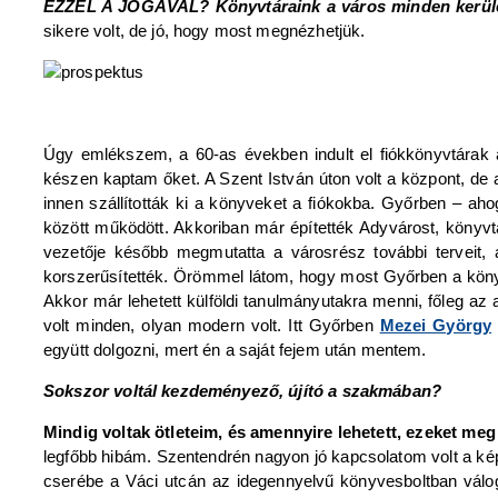
EZZEL A JOGÁVAL? Könyvtáraink a város minden ker
sikere volt, de jó, hogy most megnézhetjük.
Úgy emlékszem, a 60-as években indult el fiókkönyvtárak 
készen kaptam őket. A Szent István úton volt a központ, de az
innen szállították ki a könyveket a fiókokba. Győrben – aho
között működött. Akkoriban már építették Adyvárost, könyvtá
vezetője később megmutatta a városrész további terveit, 
korszerűsítették. Örömmel látom, hogy most Győrben a könyvt
Akkor már lehetett külföldi tanulmányutakra menni, főleg az a
volt minden, olyan modern volt. Itt Győrben
Mezei György
együtt dolgozni, mert én a saját fejem után mentem.
Sokszor voltál kezdeményező, újító a szakmában?
Mindig voltak ötleteim, és amennyire lehetett, ezeket meg
legfőbb hibám. Szentendrén nagyon jó kapcsolatom volt a k
cserébe a Váci utcán az idegennyelvű könyvesboltban válo