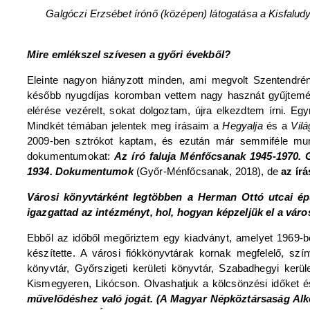
Galgóczi Erzsébet írónő (középen) látogatása a Kisfalud
Mire emlékszel szívesen a győri évekből?
Eleinte nagyon hiányzott minden, ami megvolt Szentendrén
később nyugdíjas koromban vettem nagy hasznát gyűjtemén
elérése vezérelt, sokat dolgoztam, újra elkezdtem írni. Eg
Mindkét témában jelentek meg írásaim a
Hegyalja
és a
Vil
2009-ben sztrókot kaptam, és ezután már semmiféle mun
dokumentumokat:
Az író faluja Ménfőcsanak 1945-1970. 
1934. Dokumentumok
(Győr-Ménfőcsanak, 2018), de
az ír
Városi könyvtárként legtöbben a Herman Ottó utcai épü
igazgattad az intézményt, hol, hogyan képzeljük el a váro
Ebből az időből megőriztem egy kiadványt, amelyet 1969-b
készítette. A városi fiókkönyvtárak kornak megfelelő, szí
könyvtár, Győrszigeti kerületi könyvtár, Szabadhegyi kerü
Kismegyeren, Likócson. Olvashatjuk a kölcsönzési időket 
művelődéshez való jogát. (A Magyar Népköztársaság Alko