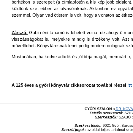
borítékon is szerepelt (a címlapfotón a kis kép jobb oldalo
küldtünk szét ebben az olvasóinknak. Akkoriban ez egyálta
szemmel. Olyan vad ötletem is volt, hogy a vonaton az étkező
Zárszó:
Gabi néni tanárnő is lehetett volna, de ahogy ő mo
visszásságokat is, melyekre mindig is érzékeny volt. Azt
művelődhet. Könyvtárosnak lenni pedig modern dolognak szá
Mostanában, ha kedve adódik és jól bírja magát, memoárt ír,
A 125 éves a győri könyvtár cikksorozat további részei
it
GYŐRI SZALON
a
DR. KOVÁ
Felelős szerkesztő:
SZILV
Szerkesztők:
SZABÓ 
Szerkesztőség:
9021 Győr, Baross 
Szerzői jogok:
az oldal teljes tartalmát sze