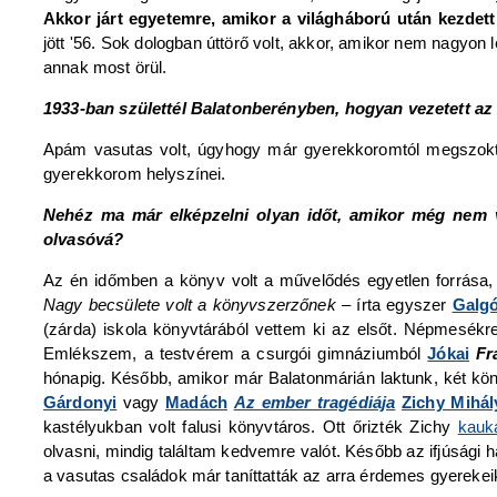
Akkor járt egyetemre, amikor a világháború után kezdet
jött '56. Sok dologban úttörő volt, akkor, amikor nem nagyon 
annak most örül.
1933-ban születtél Balatonberényben, hogyan vezetett a
Apám vasutas volt, úgyhogy már gyerekkoromtól megszoktam
gyerekkorom helyszínei.
Nehéz ma már elképzelni olyan időt, amikor még nem v
olvasóvá?
Az én időmben a könyv volt a művelődés egyetlen forrása, 
Nagy becsülete volt a könyvszerzőnek
– írta egyszer
Galgó
(zárda) iskola könyvtárából vettem ki az elsőt. Népmesékr
Emlékszem, a testvérem a csurgói gimnáziumból
Jókai
Fr
hónapig. Később, amikor már Balatonmárián laktunk, két kön
Gárdonyi
vagy
Madách
Az ember tragédiája
Zichy Mihál
kastélyukban volt falusi könyvtáros. Ott őrizték Zichy
kauk
olvasni, mindig találtam kedvemre valót. Később az ifjúsági 
a vasutas családok már taníttatták az arra érdemes gyerekeik