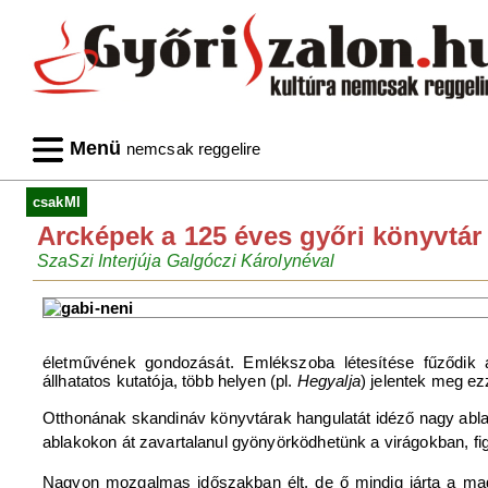
Menü
nemcsak reggelire
csakMI
Arcképek a 125 éves győri könyvtár
SzaSzi Interjúja Galgóczi Károlynéval
életművének gondozását. Emlékszoba létesítése fűződik
állhatatos kutatója, több helyen (pl.
Hegyalja
) jelentek meg ezz
Otthonának skandináv könyvtárak hangulatát idéző nagy ablak
ablakokon át zavartalanul gyönyörködhetünk a virágokban, fi
Nagyon mozgalmas időszakban élt, de ő mindig járta a mag