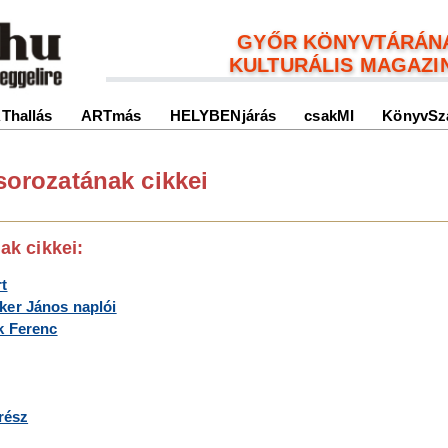
GYŐR KÖNYVTÁRÁN
KULTURÁLIS MAGAZI
Thallás
ARTmás
HELYBENjárás
csakMI
KönyvSz
 sorozatának cikkei
ak cikkei:
rt
ker János naplói
k Ferenc
rész