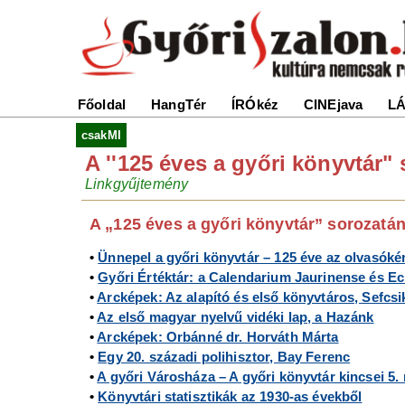
Főoldal
HangTér
ÍRÓkéz
CINEjava
LÁ
csakMI
A ''125 éves a győri könyvtár"
Linkgyűjtemény
A „125 éves a győri könyvtár” sorozatán
•
Ünnepel a győri könyvtár – 125 éve az olvasóké
•
Győri Értéktár: a Calendarium Jaurinense és Ec
•
Arcképek: Az alapító és első könyvtáros, Sefcsi
•
Az első magyar nyelvű vidéki lap, a Hazánk
•
Arcképek: Orbánné dr. Horváth Márta
•
Egy 20. századi polihisztor, Bay Ferenc
•
A győri Városháza – A győri könyvtár kincsei 5. 
•
Könyvtári statisztikák az 1930-as évekből