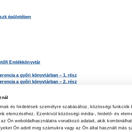
oszk épületében
Petőfi Emlékkönyvtár
erencia a győri könyvtárban – 1. rész
erencia a győri könyvtárban – 2. rész
znál
almak és hirdetések személyre szabásához, közösségi funkciók 
unk elemzéséhez. Ezenkívül közösségi média-, hirdető- és elem
 az Ön weboldalhasználatra vonatkozó adatait, akik kombinálhat
yeket Ön adott meg számukra vagy az Ön által használt más sz