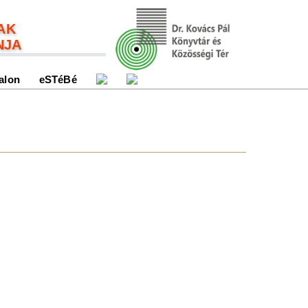
AK
NJA
alon
eSTéBé