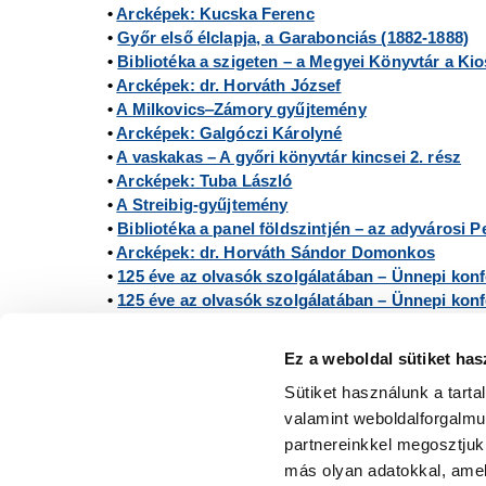
•
Arcképek: Kucska Ferenc
•
Győr első élclapja, a Garabonciás (1882-1888)
•
Bibliotéka a szigeten – a Megyei Könyvtár a Ki
•
Arcképek: dr. Horváth József
•
A Milkovics‒Zámory gyűjtemény
•
Arcképek: Galgóczi Károlyné
•
A vaskakas – A győri könyvtár kincsei 2. rész
•
Arcképek: Tuba László
•
A Streibig-gyűjtemény
•
Bibliotéka a panel földszintjén – az adyvárosi 
•
Arcképek: dr. Horváth Sándor Domonkos
•
125 éve az olvasók szolgálatában – Ünnepi konf
•
125 éve az olvasók szolgálatában – Ünnepi konf
Ez a weboldal sütiket has
Sütiket használunk a tart
valamint weboldalforgalm
partnereinkkel megosztjuk
más olyan adatokkal, amel