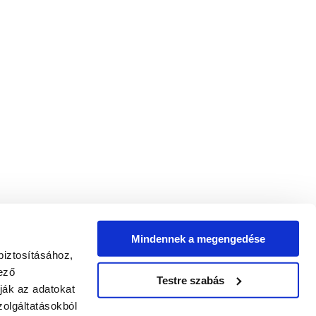
2023.01.01
Mindennek a megengedése
biztosításához,
ező
Testre szabás
ják az adatokat
olgáltatásokból