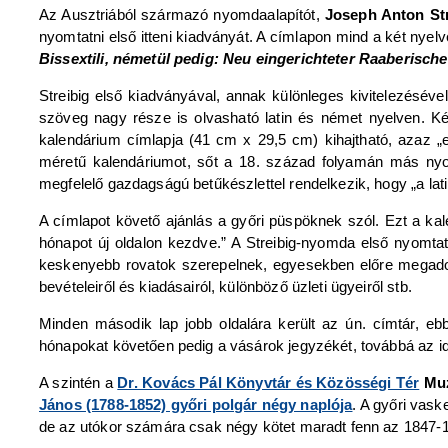
Az Ausztriából származó nyomdaalapítót,
Joseph Anton Str
nyomtatni első itteni kiadványát. A címlapon mind a két nyel
Bissextili, németül pedig: Neu eingerichteter Raaberisch
Streibig első kiadványával, annak különleges kivitelezésé
szöveg nagy része is olvasható latin és német nyelven. Ké
kalendárium címlapja (41 cm x 29,5 cm) kihajtható, azaz „
méretű kalendáriumot, sőt a 18. század folyamán más nyom
megfelelő gazdagságú betűkészlettel rendelkezik, hogy „a lat
A címlapot követő ajánlás a győri püspöknek szól. Ezt a kal
hónapot új oldalon kezdve.” A Streibig-nyomda első nyomtat
keskenyebb rovatok szerepelnek, egyesekben előre megadott
bevételeiről és kiadásairól, különböző üzleti ügyeiről stb.
Minden második lap jobb oldalára került az ún. címtár, ebb
hónapokat követően pedig a vásárok jegyzékét, továbbá az idő
A szintén a
Dr. Kovács Pál Könyvtár és Közösségi Tér
Muz
János (1788-1852) győri polgár négy naplója
. A győri vask
de az utókor számára csak négy kötet maradt fenn az 1847-1