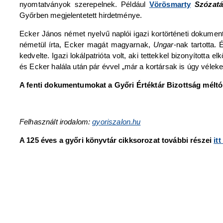
nyomtatványok szerepelnek. Például
Vörösmarty
Szózat
Győrben megjelentetett hirdetménye.
Ecker János német nyelvű naplói igazi kortörténeti dokumen
németül írta, Ecker magát magyarnak,
Ungar
-nak tartotta
kedvelte. Igazi lokálpatrióta volt, aki tettekkel bizonyított
és Ecker halála után pár évvel „már a kortársak is úgy véleke
A fenti dokumentumokat a Győri Értéktár Bizottság méltó
Felhasznált irodalom:
gyoriszalon.hu
A 125 éves a győri könyvtár cikksorozat további részei
it