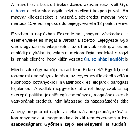
A művelt és iskolázott
Ecker János
aktívan részt vett Győ
otthona
a reformkor egyik helyi szellemi központja volt. A
magyar kifejezéseket is használt, sőt eredeti magyar nyelv
március 15-éhez kapcsolódó bejegyzésnél a 12 pontot német 
Ezekben a naplókban Ecker leírta, „hogyan vélekedtek, 
eseményeket és magát a várost” a szerző. Lejegyezte Győ
város egyházi és világi életét, az elhunytak életrajzát és
családi pletykákat is, valamint meteorológiai adatokat is rö
is, annak ellenére, hogy külön vezette
ún. színházi naplóit
is
Miért csak négy naplója maradt fenn Eckernek? Egy feljele
történelmi események leírása, az egyes testületekről szóló t
különböző botrányokról, hivatalnokok és elöljárók balfogás
feljelentést. A vádlók meggyőzték őt arról, hogy ezek a n
szereplő politikai jelentőségű események, reagálások okoz
vagyonának eredetét, intim házassági és házasságtörési titka
A négy megmaradt naplót az elkobzás megakadályozásár
koromnyomok. A megmaradtak közül természetesen a legé
szabadságharc Győrben zajló eseményeiről is tudósít