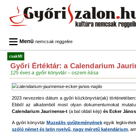
Menü
nemcsak reggelire
csakMI
Győri Értéktár: a Calendarium Jaur
125 éves a győri könyvtár – oszem írása
2023 nevezetes dátum a győri közkönyvtár(ak) történetében
Ebből az alkalomból most olyan dokumentumokat mutatun
Calendarium Jaurinense-t
(a bal oldali kép)
és Ecker János
A győri könyvtár
Muzeális gyűjteményének
egyik legkivét
szóló német és latin nyelvű, nagy méretű kalendárium
, am