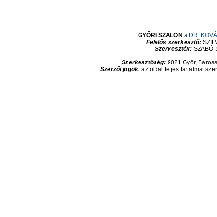
GYŐRI SZALON
a
DR. KOVÁ
Felelős szerkesztő:
SZILV
Szerkesztők:
SZABÓ 
Szerkesztőség:
9021 Győr, Baross 
Szerzői jogok:
az oldal teljes tartalmát sze