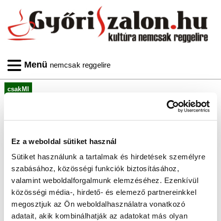
Menü
nemcsak reggelire
csakMI
''A győri könyvtár kincsei''
sorozatának cikkei
Linkgyűjtemény
Ez a weboldal sütiket használ
„A győri könyvtár kincsei” sorozatának
Sütiket használunk a tartalmak és hirdetések személyre
cikkei:
szabásához, közösségi funkciók biztosításához,
valamint weboldalforgalmunk elemzéséhez. Ezenkívül
1. rész:
Győr város címere
2. rész:
A vaskakas
közösségi média-, hirdető- és elemező partnereinkkel
3. rész:
A petárda
megosztjuk az Ön weboldalhasználatra vonatkozó
4. rész:
A Frigyes-laktanya
adatait, akik kombinálhatják az adatokat más olyan