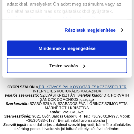
5. rész:
A győri Városháza
adatokkal, amelyeket Ön adott meg számukra vagy az
6. rész:
Jászai Mari kézírásos meghívó levelei Laczkó
Ön által használt más szolgáltatásokból gyűjtöttek.
Arankához
További információk a sütik kezeléséről
.
7. rész:
Kalendárium 1727-ből, avagy a győri Streibig-
nyomda (1727-1850) legelső kiadványa
Részletek megjelenítése
8. rész:
Amade László kéziratos levele, ex librisei, aláírása
2023.01.01
Mindennek a megengedése
Testre szabás
GYŐRI SZALON
a
DR. KOVÁCS PÁL KÖNYVTÁR ÉS KÖZÖSSÉGI TÉR
INTERNETES KULTURÁLIS MAGAZINJA
Felelős szerkesztő:
SZILVÁSI KRISZTIÁN |
Felelős kiadó:
DR. HORVÁTH
SÁNDOR DOMONKOS igazgató
Szerkesztők:
SZABÓ SZILVIA, SZABADOS ÉVA, LŐRINCZ SZIMONETTA,
MÁRNÉ TÓTH KRISZTINA
Fotók:
VAS BALÁZS
Szerkesztőség:
9021 Győr, Baross Gábor u. 4. Tel.: +36/96/319-997, Mobil:
+36/30/633-6187
|
E-mail:
info@gyoriszalon.hu |
Szerzői jogok:
az oldal teljes tartalmát szerzői jog védi, bármiféle utánközlés
kizárólag pontos hivatkozás jól látható elhelyezésével történhet.