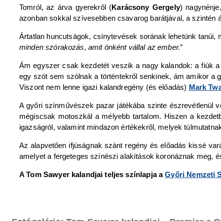
Tomról, az árva gyerekről (
Karácsony Gergely
) nagynénje,
azonban sokkal szívesebben csavarog barátjával, a szintén 
Ártatlan huncutságok, csínytevések sorának lehetünk tanúi
minden szórakozás, amit önként vállal az ember.
”
Ám egyszer csak kezdetét veszik a nagy kalandok: a fiúk a
egy szót sem szólnak a történtekről senkinek, ám amikor a gy
Viszont nem lenne igazi kalandregény (és előadás)
Mark Twa
A győri színművészek pazar játékába szinte észrevétlenül v
mégiscsak motoszkál a mélyebb tartalom. Hiszen a kezdetben
igazságról, valamint mindazon értékekről, melyek túlmutatnak
Az alapvetően ifjúságnak szánt regény és előadás kissé vará
amelyet a fergeteges színészi alakítások koronáznak meg, és
A Tom Sawyer kalandjai teljes színlapja a
Győri Nemzeti 