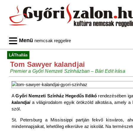
Menü
nemcsak reggelire
LÁThallás
Tom Sawyer kalandjai
Premier a Győri Nemzeti Színházban – Bári Edit írása
A
Győri Nemzeti Színház Hegedűs Ildikó
rendezésében igazi
kalandjai
a világirodalom egyik örökzöld alkotása, amely a 
szól.
St. Petersburg a Mississippi partján fekvő kisváros, a
mindennapjaikat, lehetőleg elkerülve az iskolát. Na természe