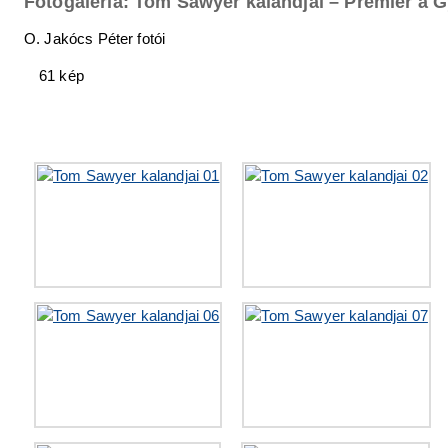
Fotógaléria: Tom Sawyer kalandjai – Premier a 
O. Jakócs Péter fotói
61 kép