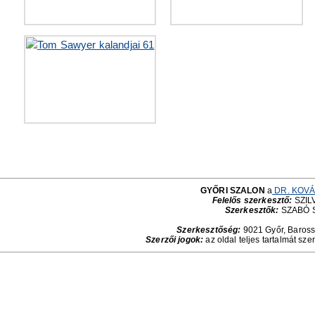
GYŐRI SZALON
a
DR. KOVÁ
Felelős szerkesztő:
SZILV
Szerkesztők:
SZABÓ 
Szerkesztőség:
9021 Győr, Baross 
Szerzői jogok:
az oldal teljes tartalmát sze