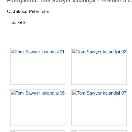
Fotógaléria: Tom Sawyer kalandjai – Premier a 
O. Jakócs Péter fotói
61 kép