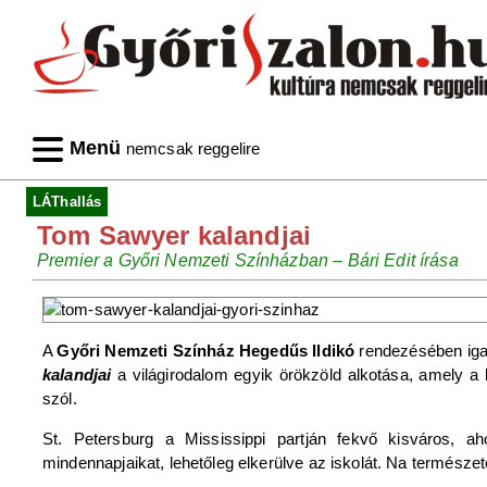
Menü
nemcsak reggelire
LÁThallás
Tom Sawyer kalandjai
Premier a Győri Nemzeti Színházban – Bári Edit írása
A
Győri Nemzeti Színház Hegedűs Ildikó
rendezésében igazi
kalandjai
a világirodalom egyik örökzöld alkotása, amely a 
szól.
St. Petersburg a Mississippi partján fekvő kisváros, a
mindennapjaikat, lehetőleg elkerülve az iskolát. Na természe