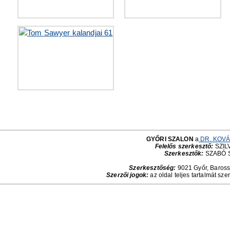
GYŐRI SZALON
a
DR. KOVÁ
Felelős szerkesztő:
SZILV
Szerkesztők:
SZABÓ 
Szerkesztőség:
9021 Győr, Baross 
Szerzői jogok:
az oldal teljes tartalmát sze