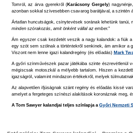
Tomról, az árva gyerekről (
Karácsony Gergely
) nagynénje,
azonban sokkal szívesebben csavarog barátjával, a szintén 
Ártatlan huncutságok, csínytevések sorának lehetünk tanúi
minden szórakozás, amit önként vállal az ember.
”
Ám egyszer csak kezdetét veszik a nagy kalandok: a fiúk a
egy szót sem szólnak a történtekről senkinek, ám amikor a gy
Viszont nem lenne igazi kalandregény (és előadás)
Mark Twa
A győri színművészek pazar játékába szinte észrevétlenül v
mégiscsak motoszkál a mélyebb tartalom. Hiszen a kezdetben
igazságról, valamint mindazon értékekről, melyek túlmutatnak
Az alapvetően ifjúságnak szánt regény és előadás kissé vará
amelyet a fergeteges színészi alakítások koronáznak meg, és
A Tom Sawyer kalandjai teljes színlapja a
Győri Nemzeti 