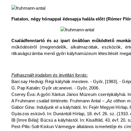
Fiatalon, négy hónappal édesapja halála előtt (Rómer Flór
Családfenntartó és az ipart önállóan működtető munkás
működéséről (megrendelők, alkalmazottak, eszközök, ér
ritkaságszámba menő győri kályhamúzeum létesítését mega
Felhasznált irodalom és levéltári forrás:
Barcsay Hedvig: Régi kályhák mestere. - Győr, [1983]. - Gépi
G. Pap Katalin: Győr utcanevei. - Győr, 2006.
Cserey Éva: A győri Xántus János Múzeum cserépkályhái. In: 
A Fruhmann család története. Fruhmann Antal – „Az otthon me
Gábor Gina: Induljunk el a kályhától. In: Fejér Megyei Hírlap, 60
Gyászos esküvő. In: Dunántúli Hírlap, 18. évf. 26. sz. (1910. m
IB [Imre Béla]: Búcsú a kályhástól. In: Kisalföld, 43. évf. 20. sz
Pest-Pilis-Solt-Kiskun Vármegye általános ismertetője és címtá