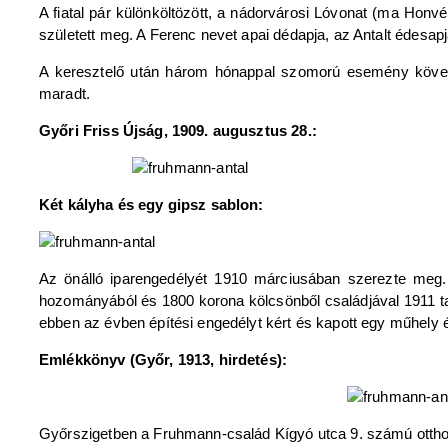
A fiatal pár különköltözött, a nádorvárosi Lóvonat (ma Honvé
született meg. A Ferenc nevet apai dédapja, az Antalt édesap
A keresztelő után három hónappal szomorú esemény következ
maradt.
Győri Friss Újság, 1909. augusztus 28.:
Két kályha és egy gipsz sablon:
Az önálló iparengedélyét 1910 márciusában szerezte meg. 
hozományából és 1800 korona kölcsönből családjával 1911 t
ebben az évben építési engedélyt kért és kapott egy műhely
Emlékkönyv (Győr, 1913, hirdetés):
Győrszigetben a Fruhmann-család Kígyó utca 9. számú otth