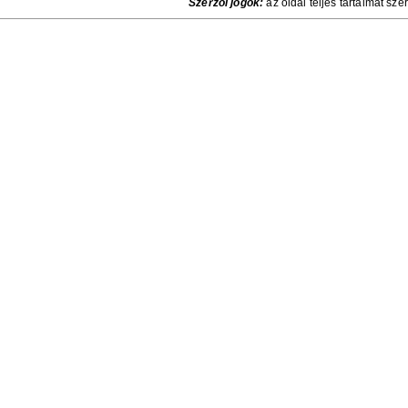
Szerzői jogok:
az oldal teljes tartalmát sze