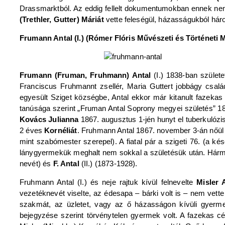
Drassmarktból. Az eddig fellelt dokumentumokban ennek nem 
(Trethler, Gutter) Máriát
vette feleségül, házasságukból hár
Frumann Antal (I.) (Rómer Flóris Művészeti és Történeti M
Frumann (Fruman, Fruhmann) Antal
(I.) 1838-ban szület
Franciscus Fruhmannt zsellér, Maria Guttert jobbágy csal
egyesült Sziget községbe, Antal ekkor már kitanult fazek
tanúsága szerint „Fruman Antal Soprony megyei születés” 186
Kovács Julianna
1867. augusztus 1-jén hunyt el tuberkulózis
2 éves
Kornéliát
. Fruhmann Antal 1867. november 3-án nőül
mint szabómester szerepel). A fiatal pár a szigeti 76. (a ké
lánygyermekük meghalt nem sokkal a születésük után. Hárma
nevét) és
F. Antal
(II.) (1873-1928).
Fruhmann Antal (I.) és neje rajtuk kívül felnevelte
Misler
vezetéknevét viselte, az édesapa – bárki volt is – nem vette
szakmát, az üzletet, vagy az ő házasságon kívüli gyerme
bejegyzése szerint törvénytelen gyermek volt. A fazekas c