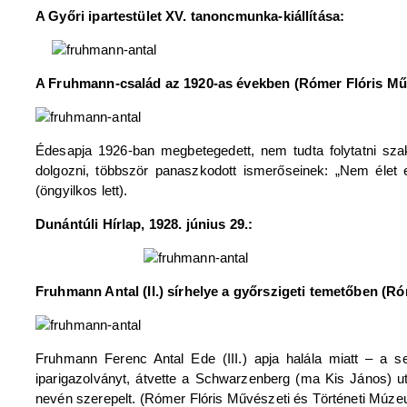
A Győri ipartestület XV. tanoncmunka-kiállítása:
A Fruhmann-család az 1920-as években (Rómer Flóris Művé
Édesapja 1926-ban megbetegedett, nem tudta folytatni szak
dolgozni, többször panaszkodott ismerőseinek: „Nem élet
(öngyilkos lett).
Dunántúli Hírlap, 1928. június 29.:
Fruhmann Antal (II.) sírhelye a győrszigeti temetőben (Ró
Fruhmann Ferenc Antal Ede (III.) apja halála miatt – a s
iparigazolványt, átvette a Schwarzenberg (ma Kis János) ut
nevén szerepelt. (Rómer Flóris Művészeti és Történeti Múzeu