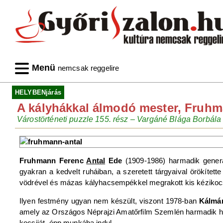
Menü
nemcsak reggelire
HELYBENjárás
A kályhákkal álmodó mester, Fruhma
Várostörténeti puzzle 155. rész – Vargáné Blága Borbála 
Fruhmann Ferenc
Antal
Ede
(1909-1986) harmadik generá
gyakran a kedvelt ruháiban, a szeretett tárgyaival örökített
vödrével és mázas kályhacsempékkel megrakott kis kézikocsij
Ilyen festmény ugyan nem készült, viszont 1978-ban
Kálmá
amely az Országos Néprajzi Amatőrfilm Szemlén harmadik helye
kocsiját, épp munkába indul.