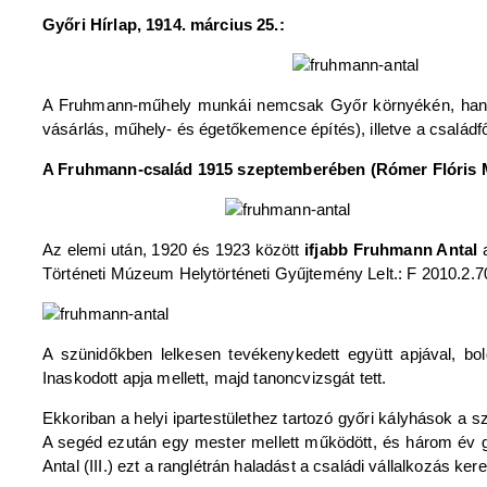
Győri Hírlap, 1914. március 25.:
A Fruhmann-műhely munkái nemcsak Győr környékén, hanem 
vásárlás, műhely- és égetőkemence építés), illetve a családf
A Fruhmann-család 1915 szeptemberében (Rómer Flóris M
Az elemi után, 1920 és 1923 között
ifjabb Fruhmann Antal
Történeti Múzeum Helytörténeti Gyűjtemény Lelt.: F 2010.2.7
A szünidőkben lelkesen tevékenykedett együtt apjával, bol
Inaskodott apja mellett, majd tanoncvizsgát tett.
Ekkoriban a helyi ipartestülethez tartozó győri kályhások a s
A segéd ezután egy mester mellett működött, és három év gyak
Antal (III.) ezt a ranglétrán haladást a családi vállalkozás kere