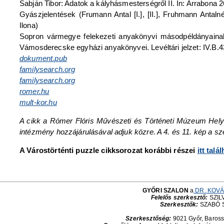
Sabján Tibor: Adatok a kályhásmesterségről II. In: Arrabona 
Gyászjelentések (Frumann Antal [I.], [II.], Fruhmann Ant
Ilona)
Sopron vármegye felekezeti anyakönyvi másodpéldányainak l
Vámosderecske egyházi anyakönyvei. Levéltári jelzet: IV.B.43
dokument.pub
familysearch.org
familysearch.org
romer.hu
mult-kor.hu
A cikk a Rómer Flóris Művészeti és Történeti Múzeum Helytö
intézmény hozzájárulásával adjuk közre. A 4. és 11. kép a sze
A Várostörténti puzzle cikksorozat korábbi részei
itt talá
GYŐRI SZALON
a
DR. KOVÁ
Felelős szerkesztő:
SZILV
Szerkesztők:
SZABÓ 
Szerkesztőség:
9021 Győr, Baross 