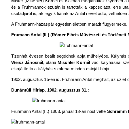
Misler (Mischler) Kornél és Kálmán megtanulták Győrben a 
és a Fruhmannok ezután is tartották a kapcsolatot, erre ut
családjáról is, aki egyik fiának az Antal nevet adta, vélhetően 
A Fruhmann-házaspár egyetlen életben maradt fiúgyermeke,
Frumann Antal (II.) (Rómer Flóris Művészeti és Történeti 
Tizenhét évesen beállt segédnek apja műhelyébe. Kályhás 
Weisz Jánosnál
, utána
Mischler Kornél
váci kályhásnál sze
elsajátította a kályhás szakma minden csínját-bínját.
1902. augusztus 15-én id. Fruhmann Antal meghalt, az üzlet ö
Dunántúli Hírlap, 1902. augusztus 31.:
Fruhmann Antal (II.) 1903. január 18-án nőül vette
Schramm M