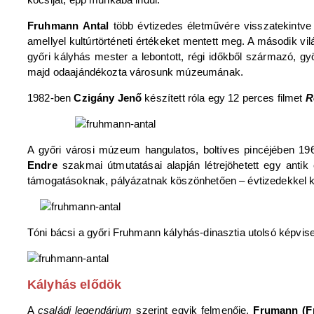
Fruhmann Antal
több évtizedes életművére visszatekintve
amellyel kultúrtörténeti értékeket mentett meg. A második v
győri kályhás mester a lebontott, régi időkből származó, g
majd odaajándékozta városunk múzeumának.
1982-ben
Czigány Jenő
készített róla egy 12 perces filmet
Ré
A győri városi múzeum hangulatos, boltíves pincéjében 1
Endre
szakmai útmutatásai alapján létrejöhetett egy anti
támogatásoknak, pályázatnak köszönhetően – évtizedekkel 
Tóni bácsi a győri Fruhmann kályhás-dinasztia utolsó képvisel
Kályhás elődök
A
családi legendárium
szerint egyik felmenője,
Frumann (F