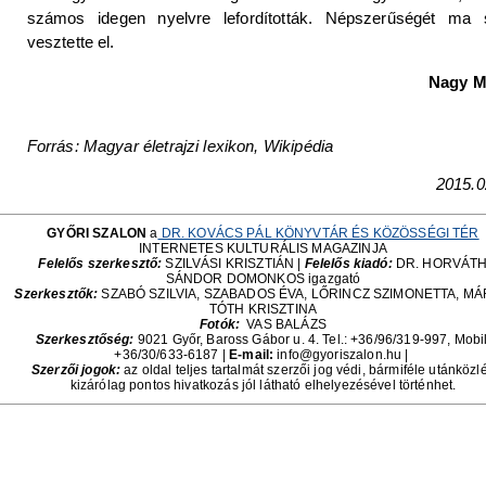
számos idegen nyelvre lefordították. Népszerűségét ma
vesztette el.
Nagy M
Forrás: Magyar életrajzi lexikon, Wikipédia
2015.0
GYŐRI SZALON
a
DR. KOVÁCS PÁL KÖNYVTÁR ÉS KÖZÖSSÉGI TÉR
INTERNETES KULTURÁLIS MAGAZINJA
Felelős szerkesztő:
SZILVÁSI KRISZTIÁN |
Felelős kiadó:
DR. HORVÁT
SÁNDOR DOMONKOS igazgató
Szerkesztők:
SZABÓ SZILVIA, SZABADOS ÉVA, LŐRINCZ SZIMONETTA, M
TÓTH KRISZTINA
Fotók:
VAS BALÁZS
Szerkesztőség:
9021 Győr, Baross Gábor u. 4. Tel.: +36/96/319-997, Mobil
+36/30/633-6187
|
E-mail:
info@gyoriszalon.hu |
Szerzői jogok:
az oldal teljes tartalmát szerzői jog védi, bármiféle utánközl
kizárólag pontos hivatkozás jól látható elhelyezésével történhet.