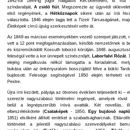
1842-től 1844-ig jogot hallgatott Kecskeméten, itt írta 
színdarabját,
A zsidó fiút
. Megszerezte az ügyvédi oklevelet
első regényének, a
Hétköznapok
sikere után az írói hiva
választotta. 1846 elején tagja lett a
Tízek Társaságának
, maj
Életképek
című újság szerkesztését vette át.
Az 1848-as márciusi eseményekben vezető szerepet játszott, r
vett a 12 pont megfogalmazásában, később nemzetőrnek is beá
és közreműködött Kossuth toborzó körútján. 1848. augusztus
feleségül vette a kor ünnepelt színésznőjét,
Laborfalvi Rózát
. 
elejéig megalkuvás nélkül támogatta a forradalmat, mel
bukása után az önkényuralom bosszújától félve a bükki Tard
bujdosott. Felesége segítségével 1850 elején térhetett vi
Pestre.
Újra írni kezdett, pályája az ötvenes években teljesedett ki – 
szerezte nagyszabású történelmi regényeit, amelyek rövid 
belül a legnépszerűbb íróvá avatták. Két novellás, ill
elbeszéléskötete (
Csataképek
- 1850,
Egy bujdosó napl
1851) elsőként állított emléket a szabadságharcnak. Eltávolít
történetet a jelentől nagyszabású szenvedélyeket bemu