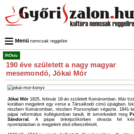
Menü
nemcsak reggelire
ÍRÓkéz
190 éve született a nagy magyar
mesemondó, Jókai Mór
Jókai Mór
1825. február 18-án született Komáromban. Már tíz
korában megjelent egy verse a
Társalkodó
című újságban. Isko
részben Komáromban, részben Pozsonyban végezte. 1841-b
pápai református kollégiumban tanult, itt ismerkedett meg
Pe
Sándorral
. A pápai önképzőkörben olvasta fel ké
nyomtatásban is megjelent első elbeszélését.