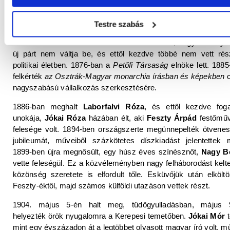
ember
(1872),
Egy az Isten
(1877),
Szeretve mind a vérp
(1882),
A lőcsei fehér asszony
(1885).
Testre szabás
1875-ben elfogadta
Tisza Kálmán
programját, és belépe
Szabadelvű Pártba
. Hamarosan azonban látta, hogy reményei
új párt nem váltja be, és ettől kezdve többé nem vett rés
politikai életben. 1876-ban a
Petőfi Társaság
elnöke lett. 1885
felkérték
az Osztrák-Magyar monarchia írásban és képekben
nagyszabású vállalkozás szerkesztésére.
1886-ban meghalt
Laborfalvi Róza
, és ettől kezdve foga
unokája,
Jókai Róza
házában élt, aki
Feszty Árpád
festőmű
felesége volt. 1894-ben országszerte megünnepelték ötvenes 
jubileumát, műveiből százkötetes díszkiadást jelentettek 
1899-ben újra megnősült, egy húsz éves színésznőt,
Nagy Be
vette feleségül. Ez a közvéleményben nagy felháborodást keltet
közönség szeretete is elfordult tőle. Esküvőjük után elköltö
Feszty-éktől, majd számos külföldi utazáson vettek részt.
1904. május 5-én halt meg, tüdőgyulladásban, május 
helyezték örök nyugalomra a Kerepesi temetőben.
Jókai Mór
t
mint egy évszázadon át a legtöbbet olvasott magyar író volt, m