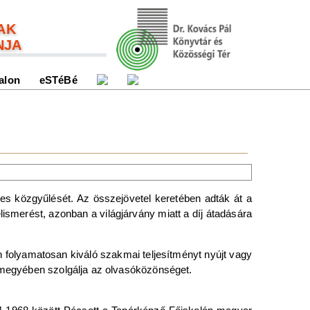
AK
NJA
alon
eSTéBé
ves közgyűlését. Az összejövetel keretében adták át a
elismerést, azonban a világjárvány miatt a díj átadására
n folyamatosan kiváló szakmai teljesítményt nyújt vagy
a megyében szolgálja az olvasóközönséget.