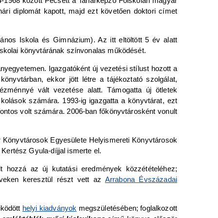
64-1968 között Pécsett a Tanárképző Főiskolán magyar
ri diplomát kapott, majd ezt követően doktori címet
nos Iskola és Gimnázium). Az itt eltöltött 5 év alatt
 iskolai könyvtárának színvonalas működését.
yegyetemen. Igazgatóként új vezetési stílust hozott a
nyvtárban, ekkor jött létre a tájékoztató szolgálat,
tézménnyé vált vezetése alatt. Támogatta új ötletek
skolások számára. 1993-ig igazgatta a könyvtárat, ezt
fontos volt számára. 2006-ban főkönyvtárosként vonult
yar Könyvtárosok Egyesülete Helyismereti Könyvtárosok
ertész Gyula-díjjal ismerte el.
lt hozzá az új kutatási eredmények közzétételéhez;
veken keresztül részt vett az
Arrabona Évszázadai
űködött
helyi kiadványok
megszületésében; foglalkozott