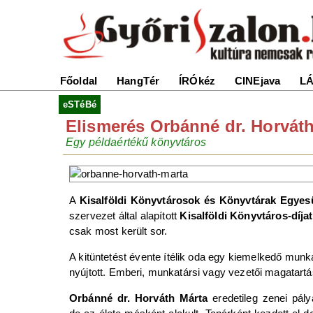
Főoldal
HangTér
ÍRÓkéz
CINEjava
LÁ
eSTéBé
Elismerés Orbánné dr. Horvát
Egy példaértékű könyvtáros
A
Kisalföldi Könyvtárosok és Könyvtárak Egyes
szervezet által alapított
Kisalföldi Könyvtáros-díjat
csak most került sor.
A kitüntetést évente ítélik oda egy kiemelkedő munk
nyújtott. Emberi, munkatársi vagy vezetői magatart
Orbánné dr. Horváth Márta
eredetileg zenei pály