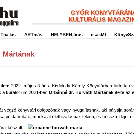
GYŐR KÖNYVTÁRÁN
KULTURÁLIS MAGAZI
Thallás
ARTmás
HELYBENjárás
csakMI
KönyvSz
h Mártának
ülete
2022. május 3-án a Kisfaludy Károly Könyvtárban tartotta é
: a kuratórium 2021-ben
Orbánné dr. Horváth Mártának
ítélte az 
át végző könyvtári dolgozónak vagy nyugdíjasnak, aki pályája sorá
ása példamutató, munkáját élethivatásnak tekinti, és hosszú ideje 
ára készült,