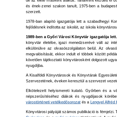
de az élete másként alakult. Tanárként kezdett el
és ének-zenei szakon tanult, 1975-ben a budapest
szerzett.
1978-ban alapító igazgatója lett a szabadhegyi Ko
fejlődésnek indította az iskolát, az iskola könyvt
1989-ben a Győri Városi Könyvtár igazgatója lett
könyvtár életébe, igazi menedzserévé vált az int
elkülönülve az olvasószolgálaton belül. Az olvas
megvalósítását, ekkor indult el többek között péld
követően tájékoztató könyvtárosként dolgozott ugya
nyugdíjba.
A Kisalföldi Könyvtárosok és Könyvtárak Egyesületé
Szervezetének, éveken keresztül a szervezet vezetős
Elkötelezett helyismereti kutató. Győrben és a
népszerűsítéséhez diákok és nyugdíjasok köréb
várostörténeti vetélkedősorozat
és a
Lengyel Alfréd
Könyvtárosi pályáját számos publikáció is fémjelzi.