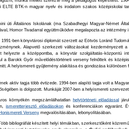
 dolgozni, munka mellett szerezte meg a pedagógus képesítést. 19
i ELTE BTK-n magyar nyelv és irodalom szakos középiskolai taná
nini úti Általános Iskolának (ma Szabadhegyi Magyar-Német Általá
árosával, Homor Tivadarral együttműködve megalapozta az intézmény
.
1991-ben könyvtárosi diplomát szerzett az Eötvös Loránd Tudomán
ézménynek. Alapvető szerkezeti változásokat kezdeményezett a kö
ót helyezte a középpontba, a könyvtár szolgáltatás-központú in
ául a Barokk Győr művelődéstörténeti verseny felnőttek és középi
nitt. A helyismereti gyűjtemény alakítása és gondozása különösen 
nek aktív tagja több évtizede. 1994-ben alapító tagja volt a Mag
égében is dolgozott. Munkáját 2007-ben a helyismereti szervezet K
 város környékén megszámlálhatatlan
helytörténeti előadással
járu
en,
ismeretterjesztő előadásokon
és konferenciákon egyaránt. É
 Honismereti Verseny
megvalósításában, lebonyolításában.
 Több bibliográfiát készített helyi témákban, szerkesztőként közrem