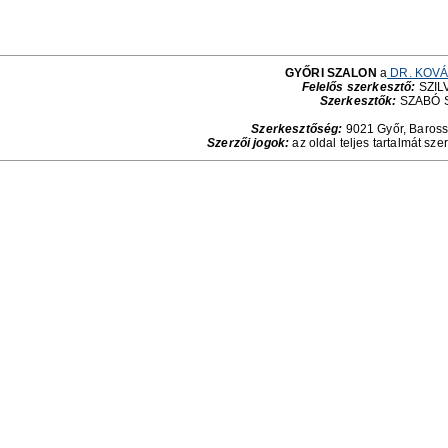
GYŐRI SZALON
a
DR. KOVÁ
Felelős szerkesztő:
SZILV
Szerkesztők:
SZABÓ 
Szerkesztőség:
9021 Győr, Baross 
Szerzői jogok:
az oldal teljes tartalmát sze