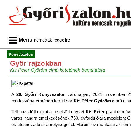
Menü
nemcsak reggelire
KönyvSzalon
Győr rajzokban
Kis Péter Győröm című kötetének bemutatója
A
20. Győri Könyvszalon
zárónapján, 2021. november 21
rendezvénytermében került sor
Kis Péter
Győröm
című alb
Telt ház előtt mutatta be első könyvét
Kis Péter
grafikusművé
városi rangra emelkedésének 750. évfordulójára megjelent
G
és utcanévadó személyiségeiről. Három év munkájának termésé