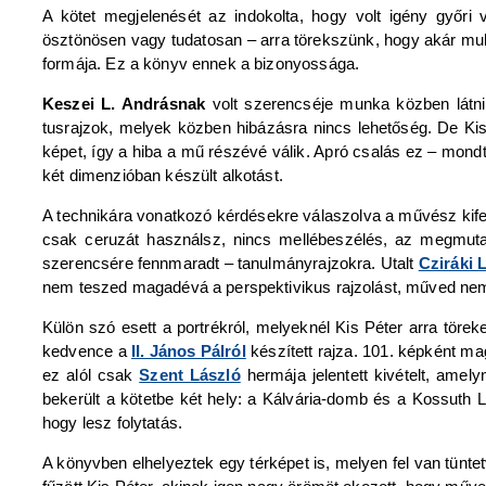
A kötet megjelenését az indokolta, hogy volt igény győri
ösztönösen vagy tudatosan – arra törekszünk, hogy akár m
formája. Ez a könyv ennek a bizonyossága.
Keszei L. Andrásnak
volt szerencséje munka közben látni
tusrajzok, melyek közben hibázásra nincs lehetőség. De Kis P
képet, így a hiba a mű részévé válik. Apró csalás ez – mondt
két dimenzióban készült alkotást.
A technikára vonatkozó kérdésekre válaszolva a művész kife
csak ceruzát használsz, nincs mellébeszélés, az megmutat
szerencsére fennmaradt – tanulmányrajzokra. Utalt
Cziráki 
nem teszed magadévá a perspektivikus rajzolást, műved nem 
Külön szó esett a portrékról, melyeknél Kis Péter arra tö
kedvence a
II. János Pálról
készített rajza. 101. képként ma
ez alól csak
Szent László
hermája jelentett kivételt, amelyn
bekerült a kötetbe két hely: a Kálvária-domb és a Kossuth La
hogy lesz folytatás.
A könyvben elhelyeztek egy térképet is, melyen fel van tüntet