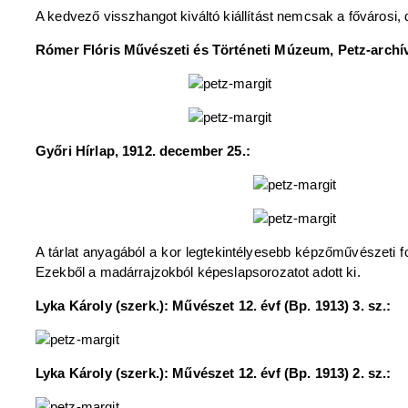
A kedvező visszhangot kiváltó kiállítást nemcsak a fővárosi, d
Rómer Flóris Művészeti és Történeti Múzeum, Petz-archív
Győri Hírlap, 1912. december 25.:
A tárlat anyagából a kor legtekintélyesebb képzőművészeti fo
Ezekből a madárrajzokból képeslapsorozatot adott ki.
Lyka Károly (szerk.): Művészet 12. évf (Bp. 1913) 3. sz.:
Lyka Károly (szerk.): Művészet 12. évf (Bp. 1913) 2. sz.: