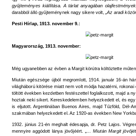
gyűjteményes kiállítása. A tárlat anyagában olajfestmények
darabból álló gyűjteménynek nagy sikere volt,
„Az aradi közö
Pesti Hírlap, 1913. november 9.:
Magyarország, 1913. november:
Még ugyanebben az évben a Margit körútra költöztette műter
Miután egészsége újból megromlott, 1914. január 16-án há
világháború kitörése miatt nem volt módja hazatérni, rokonai c
töltött években kezdetben festészettel foglalkozott, majd a n
hoztak neki sikert. Kereskedelemben helyezkedett el, és egy
is eljutott. Argentinában Buenos Aires, majd Tűzföld, Dél-Am
szakmában helyezkedett el. Az 1920-as években New Yorkba kö
1932. június 21-én meghalt édesapja, dr. Petz Lajos. Végr
mennyire aggódott lánya jövőjéért. „
… Miután Margit jövőjét