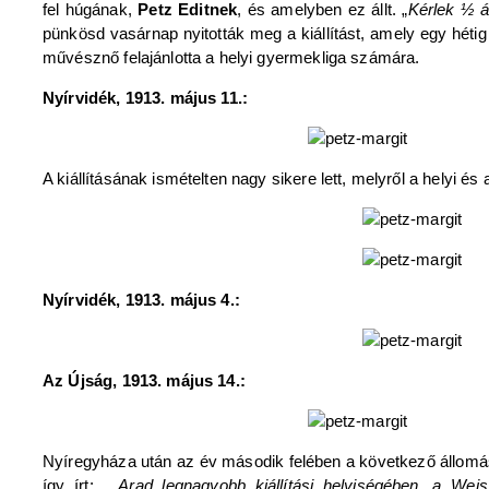
fel húgának,
Petz Editnek
, és amelyben ez állt. „
Kérlek ½ á
pünkösd vasárnap nyitották meg a kiállítást, amely egy hétig 
művésznő felajánlotta a helyi gyermekliga számára.
Nyírvidék, 1913. május 11.:
A kiállításának ismételten nagy sikere lett, melyről a helyi és
Nyírvidék, 1913. május 4.:
Az Újság, 1913. május 14.:
Nyíregyháza után az év második felében a következő állomás 
így írt: „
Arad legnagyobb kiállítási helyiségében, a We