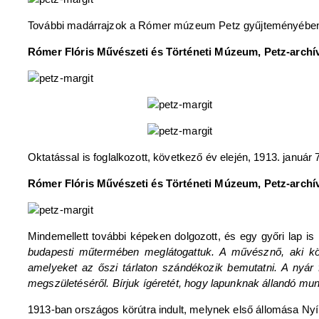
További madárrajzok a Rómer múzeum Petz gyűjteményében 
Rómer Flóris Művészeti és Történeti Múzeum, Petz-archív
Oktatással is foglalkozott, következő év elején, 1913. január 
Rómer Flóris Művészeti és Történeti Múzeum, Petz-archív
Mindemellett további képeken dolgozott, és egy győri lap is m
budapesti műtermében meglátogattuk. A művésznő, aki köze
amelyeket az őszi tárlaton szándékozik bemutatni. A nyár
megszületéséről. Bírjuk ígéretét, hogy lapunknak állandó mun
1913-ban országos körútra indult, melynek első állomása Ny