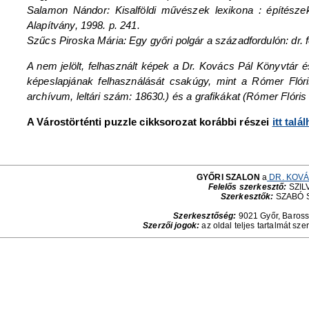
Salamon Nándor: Kisalföldi művészek lexikona : építészek
Alapítvány, 1998. p. 241.
Szűcs Piroska Mária: Egy győri polgár a századfordulón: dr. f
A nem jelölt, felhasznált képek a Dr. Kovács Pál Könyvtár
képeslapjának felhasználását csakúgy, mint a Rómer Fló
archívum, leltári szám: 18630.) és a grafikákat (Rómer Flór
A Várostörténti puzzle cikksorozat korábbi részei
itt talá
GYŐRI SZALON
a
DR. KOVÁ
Felelős szerkesztő:
SZILV
Szerkesztők:
SZABÓ 
Szerkesztőség:
9021 Győr, Baross 
Szerzői jogok:
az oldal teljes tartalmát sze