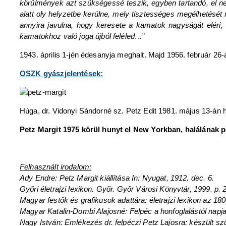
körülmények azt szükségessé teszik, egyben tartandó, el n
alatt oly helyzetbe kerülne, mely tisztességes megélhetését
annyira javulna, hogy keresete a kamatok nagyságát eléri
kamatokhoz való joga újból feléled…
”
1943. április 1-jén édesanyja meghalt. Majd 1956. február 26-
OSZK gyászjelentések:
Húga, dr. Vidonyi Sándorné sz. Petz Edit 1981. május 13-án 
Petz Margit 1975 körül hunyt el New Yorkban, halálának p
Felhasznált irodalom:
Ady Endre: Petz Margit kiállítása In: Nyugat, 1912. dec. 6.
Győri életrajzi lexikon. Győr. Győr Városi Könyvtár, 1999. p. 
Magyar festők és grafikusok adattára: életrajzi lexikon az 18
Magyar Katalin-Dombi Alajosné: Felpéc a honfoglalástól napjai
Nagy István: Emlékezés dr. felpéczi Petz Lajosra: készült s