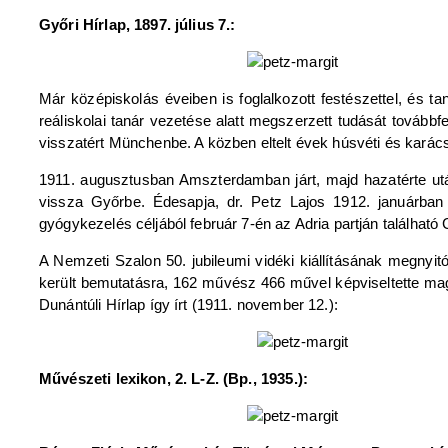
Győri Hírlap, 1897. július 7.:
Már középiskolás éveiben is foglalkozott festészettel, és 
reáliskolai tanár vezetése alatt megszerzett tudását továb
visszatért Münchenbe. A közben eltelt évek húsvéti és karács
1911. augusztusban Amszterdamban járt, majd hazatérte után
vissza Győrbe. Édesapja, dr. Petz Lajos 1912. januárban
gyógykezelés céljából február 7-én az Adria partján találhat
A Nemzeti Szalon 50. jubileumi vidéki kiállításának megny
került bemutatásra, 162 művész 466 művel képviseltette magá
Dunántúli Hírlap így írt (1911. november 12.):
Művészeti lexikon, 2. L-Z. (Bp., 1935.):