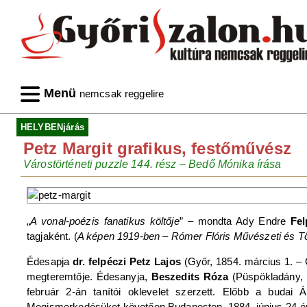
Menü
nemcsak reggelire
HELYBENjárás
Petz Margit grafikus, festőművész
Várostörténeti puzzle 144. rész – Bedő Mónika írása
„
A vonal-poézis fanatikus költője
” ‒ mondta Ady Endre
Fel
tagjaként. (
A képen 1919-ben – Rómer Flóris Művészeti és Tö
Édesapja
dr. felpéczi Petz Lajos
(Győr, 1854. március 1. ‒ 
megteremtője. Édesanyja,
Beszedits Róza
(Püspökladány, 1
február 2-án tanítói oklevelet szerzett. Előbb a budai 
Megismerkedésüket követően Budapesten, 1884. június 24-én kö