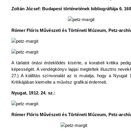
Zoltán József: Budapest történetének bibliográfiája 6. 16
Rómer Flóris Művészeti és Történeti Múzeum, Petz-archív
A tárlatot óriási érdeklődés kísérte, a korabeli kritika ped
képességét. A vendégkönyv lapjai megteltek illusztris nevek
27.) A kiállítás színvonalát az is mutatja, hogy a Nyug
Kritikájában kiemelte a művész grafikai érdemeit.
Nyugat, 1912. 24. sz.:
Rómer Flóris Művészeti és Történeti Múzeum, Petz-archív