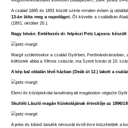
A család 1885 és 1891 között szinte minden évben új utóddal
13-án látta meg a napvilágot.
Őt követte a családban Aladá
(1891. október 20.).
Nagy István: Emlékezés dr. felpéczi Petz Lajosra: készül
Margit születésekor a család Győrben, Ferdinándvárosban, 
költöztek abba a Vilmos császár, ma Szent István út 10. számú
A kép bal oldalán lévő házban (Deák út 12.) lakott a csalá
Elemi és középiskolai tanulmányait magánúton végezte Győrö
Skultéti László magán fiúiskolájának értesítője az 1896/18
A jeles és kitűnő tanulók névsorát évről évre közzétették a kor