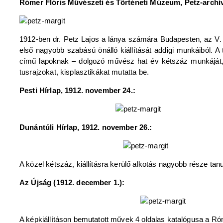
Rómer Flóris Művészeti és Történeti Múzeum, Petz-archív
1912-ben dr. Petz Lajos a lánya számára Budapesten, az V. 
első nagyobb szabású önálló kiállítását addigi munkáiból.
című lapoknak – dolgozó művész hat év kétszáz munkáját, kö
tusrajzokat, kisplasztikákat mutatta be.
Pesti Hírlap, 1912. november 24.:
Dunántúli Hírlap, 1912. november 26.:
A közel kétszáz, kiállításra kerülő alkotás nagyobb része tanu
Az Újság (1912. december 1.):
A képkiállításon bemutatott művek 4 oldalas katalógusa a R