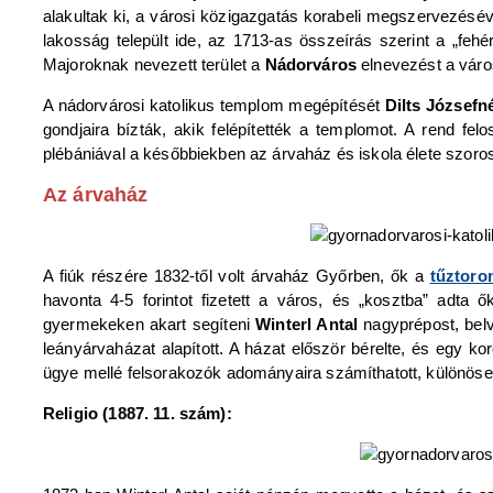
alakultak ki, a városi közigazgatás korabeli megszervezéséve
lakosság települt ide, az 1713-as összeírás szerint a „fe
Majoroknak nevezett terület a
Nádorváros
elnevezést a váro
A nádorvárosi katolikus templom megépítését
Dilts Józsefn
gondjaira bízták, akik felépítették a templomot. A rend fe
plébániával a későbbiekben az árvaház és iskola élete szoro
Az árvaház
A fiúk részére 1832-től volt árvaház Győrben, ők a
tűztoro
havonta 4-5 forintot fizetett a város, és „kosztba” adt
gyermekeken akart segíteni
Winterl Antal
nagyprépost, bel
leányárvaházat alapított. A házat először bérelte, és egy ko
ügye mellé felsorakozók adományaira számíthatott, különös
Religio (1887. 11. szám):