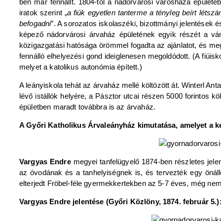
ben már fennállt. 1804-től a nádorvárosi városháza épület
iratok szerint „
a fiúk egyetlen tanterme a tényleg beírt létsz
befogadni
”. A sorozatos iskolaszéki, bizottmányi jelentések 
képező nádorvárosi árvaház épületének egyik részét a város
közigazgatási hatósága örömmel fogadta az ajánlatot, és megk
fennálló elhelyezési gond ideiglenesen megoldódott. (A fiúis
melyet a katolikus autonómia épített.)
A leányiskola tehát az árvaház mellé költözött át. Winterl An
lévő istállók helyére, a Pásztor utcai részen 5000 forintos kö
épületben maradt továbbra is az árvaház.
A Győri Katholikus Árvaleányház kimutatása, amelyet a ke
Vargyas Endre
megyei tanfelügyelő 1874-ben részletes jelenté
az óvodának és a tanhelyiségnek is, és tervezték egy önál
elterjedt Fröbel-féle gyermekkertekben az 5-7 éves, még nem
Vargyas Endre jelentése (Győri Közlöny, 1874. február 5.)