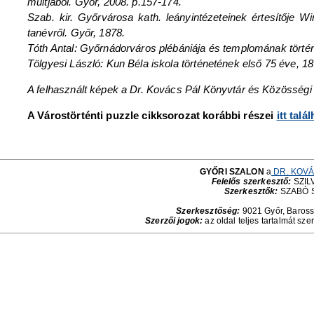
múltjából. Győr, 2008. p.157-174.
Szab. kir. Győrvárosa kath. leányintézeteinek értesítője W
tanévről. Győr, 1878.
Tóth Antal: Győrnádorváros plébániája és templomának történ
Tölgyesi László: Kun Béla iskola történetének első 75 éve, 
A felhasznált képek a Dr. Kovács Pál Könyvtár és Közösség
A Várostörténti puzzle cikksorozat korábbi részei
itt talá
GYŐRI SZALON
a
DR. KOVÁ
Felelős szerkesztő:
SZILV
Szerkesztők:
SZABÓ 
Szerkesztőség:
9021 Győr, Baross 
Szerzői jogok:
az oldal teljes tartalmát sze