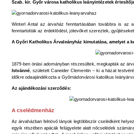
Szab. kir. Győr városa katholikus leányintézetek értesítője
Winterl Antal az árvaház fenntartásában továbbra is az 
fenntartották az érdeklődést, jótevőket szereztek, gyűjtések
A Győri Katholikus Árvaleányház kimutatása, amelyet a ke
1879-ben óriási adományban részesültek, megkapták az árv
Istvánné
, született Caneider Clementin – ki a házat testvéré
időkre odaajándékozta a Győrnádorvárosi katolikus leányárv
Az ajándékozási szerződés:
A cselédmenház
Az árvaházban felnövő lányok legtöbbször cselédként helyezke
egyik részében apácák felügyelete alatt nőcselédek számára