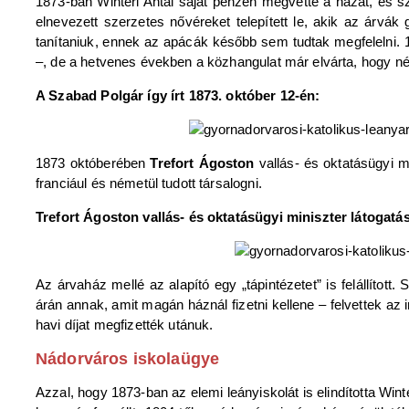
1873-ban Winterl Antal saját pénzén megvette a házat, és s
elnevezett szerzetes nővéreket telepített le, akik az árvák 
tanítaniuk, ennek az apácák később sem tudtak megfelelni. 18
–, de a hetvenes években a közhangulat már elvárta, hogy n
A Szabad Polgár így írt 1873. október 12-én:
1873 októberében
Trefort Ágoston
vallás- és oktatásügyi mi
franciául és németül tudott társalogni.
Trefort Ágoston vallás- és oktatásügyi miniszter látogatás
Az árvaház mellé az alapító egy „tápintézetet” is felállított
árán annak, amit magán háznál fizetni kellene – felvettek az
havi díjat megfizették utánuk.
Nádorváros iskolaügye
Azzal, hogy 1873-ban az elemi leányiskolát is elindította Wint