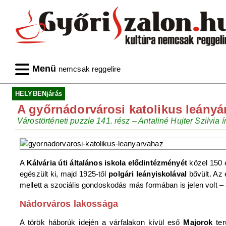
Menü
nemcsak reggelire
HELYBENjárás
A győrnádorvárosi katolikus leányárv
Várostörténeti puzzle 141. rész – Antaliné Hujter Szilvia í
A
Kálvária úti általános iskola elődintézményét
közel 150 é
egészült ki, majd 1925-től
polgári leányiskolával
bővült. Az
mellett a szociális gondoskodás más formában is jelen volt – 
Nádorváros lakossága
A török háborúk idején a várfalakon kívül eső
Majorok
te