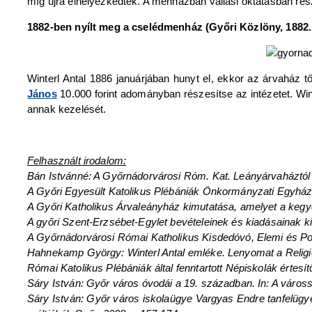
míg újra elhelyezkedtek. A menházban vallási oktatásban ré
1882-ben nyílt meg a cselédmenház (Győri Közlöny, 1882. 
Winterl Antal 1886 januárjában hunyt el, ekkor az árvaház 
János
10.000 forint adományban részesítse az intézetet. Win
annak kezelését.
Felhasznált irodalom:
Bán Istvánné: A Győrnádorvárosi Róm. Kat. Leányárvaháztól a
A Győri Egyesült Katolikus Plébániák Önkormányzati Egyházkö
A Győri Katholikus Árvaleányház kimutatása, amelyet a kegye
A győri Szent-Erzsébet-Egylet bevételeinek és kiadásainak k
A Győrnádorvárosi Római Katholikus Kisdedóvó, Elemi és Polg
Hahnekamp György: Winterl Antal emléke. Lenyomat a Religi
Római Katolikus Plébániák által fenntartott Népiskolák értes
Sáry István: Győr város óvodái a 19. században. In: A váross
Sáry István: Győr város iskolaügye Vargyas Endre tanfelügy