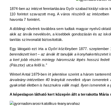
1874-ben az intézet fenntartására Győr szabad királyi város k
110 forintot szavazott meg. A város részéről az intézetben h
havonta 7 forintért.
A döblingi nővérek továbbra sem tudtak magyar nyelvű oktatás
akik az árvák nevelésén, a kisebbek gondozásán és az iskolás
tanítás színvonalát biztosították.
Egy látogató ezt írta a
Győri közlönyben
1877. szeptember 1
berendezett kert – az árvák itt tanulják a konyhakertészetet
a kert jobb részén mintegy háromszáz lépés hosszú fedett 
(Pásztor) utca felől is.
”
Winterl Antal 1879-ben írt jelentése szerint a három tantere
árvaleány-intézetben 40 leánykát neveltek olyan ismerete
gyakorlati életben is hasznukra válik majd. Ilyen ismeretek 
A képeslapon látható kert közepén állt a terrakotta Mária