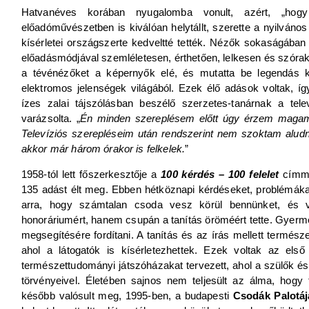
Hatvanéves korában nyugalomba vonult, azért, „hog
előadóművészetben is kiválóan helytállt, szerette a nyilvános 
kísérletei országszerte kedveltté tették. Nézők sokaságában ke
előadásmódjával szemléletesen, érthetően, lelkesen és szórako
a tévénézőket a képernyők elé, és mutatta be legendás kí
elektromos jelenségek világából. Ezek élő adások voltak, így
ízes zalai tájszólásban beszélő szerzetes-tanárnak a te
varázsolta. „
Én minden szereplésem előtt úgy érzem magamat,
Televíziós szerepléseim után rendszerint nem szoktam aludn
akkor már három órakor is felkelek.
”
1958-tól lett főszerkesztője a
100 kérdés – 100 felelet
címmel
135 adást élt meg. Ebben hétköznapi kérdéseket, problémákat v
arra, hogy számtalan csoda vesz körül bennünket, és vá
honoráriumért, hanem csupán a tanítás öröméért tette. Gyerme
megsegítésére fordítani. A tanítás és az írás mellett természe
ahol a látogatók is kísérletezhettek. Ezek voltak az els
természettudományi játszóházakat tervezett, ahol a szülők é
törvényeivel. Életében sajnos nem teljesült az álma, hogy
később valósult meg, 1995-ben, a budapesti
Csodák Palotá