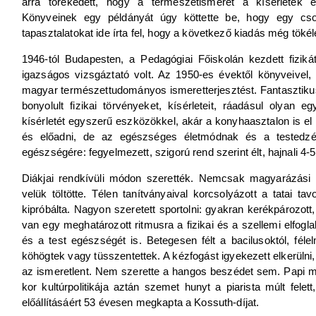
arra törekedett, hogy a természetismeret a kísérletek 
Könyveinek egy példányát úgy köttette be, hogy egy csom
tapasztalatokat ide írta fel, hogy a következő kiadás még töké
1946-tól Budapesten, a Pedagógiai Főiskolán kezdett fizikát
igazságos vizsgáztató volt. Az 1950-es évektől könyveivel, 
magyar természettudományos ismeretterjesztést. Fantasztikus
bonyolult fizikai törvényeket, kísérleteit, ráadásul olyan 
kísérletét egyszerű eszközökkel, akár a konyhaasztalon is el leh
és előadni, de az egészséges életmódnak és a testedzésn
egészségére: fegyelmezett, szigorú rend szerint élt, hajnali 4-5
Diákjai rendkívüli módon szerették. Nemcsak magyarázási 
velük töltötte. Télen tanítványaival korcsolyázott a tatai tav
kipróbálta. Nagyon szeretett sportolni: gyakran kerékpározot
van egy meghatározott ritmusra a fizikai és a szellemi elfogl
és a test egészségét is. Betegesen félt a bacilusoktól, féle
köhögtek vagy tüsszentettek. A kézfogást igyekezett elkerülni
az ismeretlent. Nem szerette a hangos beszédet sem. Papi m
kor kultúrpolitikája aztán szemet hunyt a piarista múlt felet
előállításáért 53 évesen megkapta a Kossuth-díjat.