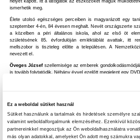
helyet kapott. Itt a látogatók az eszközöket maguk működteth
ismerhetik meg.
Élete utolsó egészséges perceiben is magyarázott egy tan
szeptember 4-én, 84 évesen meghalt. Nevét országszerte szám
a közelben a péri általános iskola, ahol az első öt elem
születésének 85. évfordulóján emléktáblát avattak, itt 
mellszobor is tiszteleg előtte a településen. A Nemzetkö
nevezett el.
Öveges József
szellemisége az emberek gondolkodásmódjába
is tovább folytatódik. Néhány évvel ezelőtt megjelent egy DVD
be. Újra meg lehet tekinteni többek között a legendássá vált 
a Sarkított fény, A csavart labda titkát és más epizódokat. 
közelebbről ezzel a kivételes tanáregyéniséggel!
Befejezésül álljon itt néhány gondolat a professzortól:
Ez a weboldal sütiket használ
„
Az oktatás célja nem az, hogy befejezett tudást adjon
Sütiket használunk a tartalmak és hirdetések személyre sza
továbbhaladásra. Legnagyobb boldogságom, ha másnak tudást
valamint weboldalforgalmunk elemzéséhez. Ezenkívül közöss
„
Munkám legnagyobb jutalma az lesz, ha a kisdiák néhányszo
partnereinkkel megosztjuk az Ön weboldalhasználatra vonatk
szebb a fizika, mint gondoltam! Ez volt a célom.
”
más olyan adatokkal, amelyeket Ön adott meg számukra vagy
„
Iskolai tudásunk egy része majdnem nyomtalanul eltűnik. De 