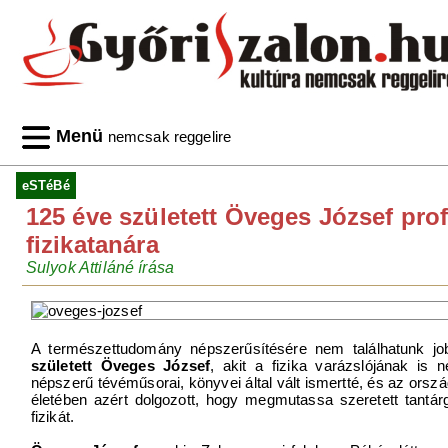
Menü
nemcsak reggelire
eSTéBé
125 éve született Öveges József pro
fizikatanára
Sulyok Attiláné írása
A természettudomány népszerűsítésére nem találhatunk j
született Öveges József
, akit a fizika varázslójának is n
népszerű tévéműsorai, könyvei által vált ismertté, és az orsz
életében azért dolgozott, hogy megmutassa szeretett tantár
fizikát.