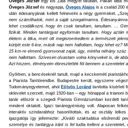
Öveges József
egy kis Zala megyei faluban, Pákán látta me
Öveges József
és nagyapja,
Öveges Alajos
is a család 200 
után édesanyjának kellett felnevelni a négy gyermeket. „
Sze
nem számíthatok, mint a saját szorgalmamra. Édesanyámra 
lehet csodálkozni, hogy én csak tanultam, tanultam. … 
fizikát. Minden tantárgyat egyformán tanultam. Hogy aztán m
életem a titka, mert ott megismerkedtem a természeti jelen
kürtjét este 6-kor, másik nap nem hallottam, hogy lehet ez?
15 km-re elmenő gyorsvonat zaját, úgy, mintha néhány száz
nem hallottam. Szívesen olvastam volna könyveket is, de abba
Azt hiszem, élményeim ébresztették föl bennem a szeretetet a f
Győrben, a bencéseknél tanult, majd a kecskeméti piaristákh
a Piarista Tanítórendbe. Budapestre került, egyszerre vége
Tudományegyetemet, ahol
Eötvös Loránd
tanította kísérleti
oklevelet szerzett, majd 1920-ban ‒ egy hónappal a trianoni b
tanár először a szegedi Piarista Gimnáziumban kezdett tanít
mindent oktatott. Igazi tanáregyéniség volt. Alaposan felk
interaktív színdarabhoz hasonlítottak, és az osztály lelke
igazgatója így jellemezte: „
Kiváló szaktudása elsőrendű pe
személye és tantárgya iránt is fel tudta kelteni a szeretetet