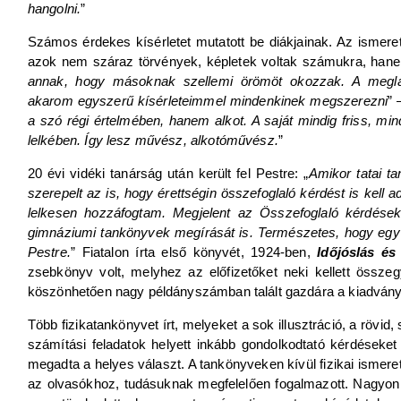
hangolni.
”
Számos érdekes kísérletet mutatott be diákjainak. Az ismeret
azok nem száraz törvények, képletek voltak számukra, hane
annak, hogy másoknak szellemi örömöt okozzak. A meglát
akarom egyszerű kísérleteimmel mindenkinek megszerezni
” 
a szó régi értelmében, hanem alkot. A saját mindig friss, mind
lelkében. Így lesz művész, alkotóművész.
”
20 évi vidéki tanárság után került fel Pestre: „
Amikor tatai ta
szerepelt az is, hogy érettségin összefoglaló kérdést is kell 
lelkesen hozzáfogtam. Megjelent az Összefoglaló kérdések
gimnáziumi tankönyvek megírását is. Természetes, hogy egy
Pestre.
” Fiatalon írta első könyvét, 1924-ben,
Időjóslás é
zsebkönyv volt, melyhez az előfizetőket neki kellett összegy
köszönhetően nagy példányszámban talált gazdára a kiadvány, í
Több fizikatankönyvet írt, melyeket a sok illusztráció, a rövi
számítási feladatok helyett inkább gondolkodtató kérdéseket
megadta a helyes választ. A tankönyveken kívül fizikai ismeret
az olvasókhoz, tudásuknak megfelelően fogalmazott. Nagyon j