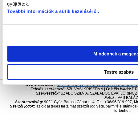
gyűjtöttek.
szellemünk ügyessége, a tervszerűség, amivel bármikor har
További információk a sütik kezeléséről
.
harcos, akinek megmarad fegyverzete, ereje, ügyesség
elvesztésébe, mert szerzett és megmaradt tehetségeivel bármi
Források: www.ujakropolisz.hu, mult-kor.hu, origo.hu, retroleg
A kép a
Fortepan.hu
gyűjteményéből származik, pontos 
Mindennek a megen
Adományozó: Bauer Sándor
.
Testre szabás
GYŐRI SZALON
a
DR. KOVÁCS PÁL KÖNYVTÁR ÉS KÖZÖSSÉG
Felelős szerkesztő:
SZILVÁSI KRISZTIÁN |
Felelős kiadó:
DR.
Szerkesztők:
SZABÓ SZILVIA, SZABADOS ÉVA, LŐRINCZ
Fotók:
VAS BALÁ
Szerkesztőség:
9021 Győr, Baross Gábor u. 4. Tel.: +36/96/319-997, M
Szerzői jogok:
az oldal teljes tartalmát szerzői jog védi, bármiféle utánköz
történhet.