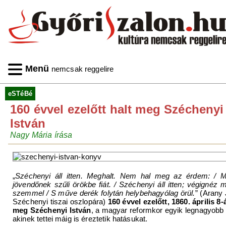
Menü
nemcsak reggelire
eSTéBé
160 évvel ezelőtt halt meg Széchenyi
István
Nagy Mária írása
„
Széchenyi áll itten. Meghalt. Nem hal meg az érdem: / 
jövendőnek szűli örökbe fiát. / Széchenyi áll itten; végignéz 
szemmel / S műve derék folytán helybehagyólag örül.
” (Arany
Széchenyi tiszai oszlopára)
160 évvel ezelőtt, 1860. április 8-
meg Széchenyi István
, a magyar reformkor egyik legnagyobb 
akinek tettei máig is éreztetik hatásukat.