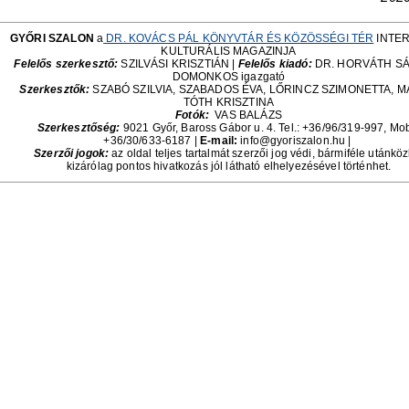
GYŐRI SZALON
a
DR. KOVÁCS PÁL KÖNYVTÁR ÉS KÖZÖSSÉGI TÉR
INTE
KULTURÁLIS MAGAZINJA
Felelős szerkesztő:
SZILVÁSI KRISZTIÁN |
Felelős kiadó:
DR. HORVÁTH S
DOMONKOS igazgató
Szerkesztők:
SZABÓ SZILVIA, SZABADOS ÉVA, LŐRINCZ SZIMONETTA, 
TÓTH KRISZTINA
Fotók:
VAS BALÁZS
Szerkesztőség:
9021 Győr, Baross Gábor u. 4. Tel.: +36/96/319-997, Mob
+36/30/633-6187
|
E-mail:
info@gyoriszalon.hu |
Szerzői jogok:
az oldal teljes tartalmát szerzői jog védi, bármiféle utánköz
kizárólag pontos hivatkozás jól látható elhelyezésével történhet.