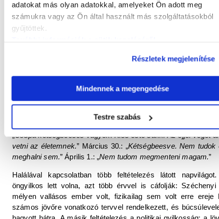
adatokat más olyan adatokkal, amelyeket Ön adott meg
4-én lemondott a miniszterségről. Orvosa,
Balogh Pál
kíséret
számukra vagy az Ön által használt más szolgáltatásokból
Bécs közelében fekvő Döblingi szanatóriumba (elmegyógyinté
gyűjtöttek.
indult. Győrben, az Aranybárány fogadóban szálltak meg, it
További információk a sütik kezeléséről
.
búcsút hazájától. Útközben aztán megszökött, hogy a Dunába
magát.
Részletek megjelenítése
Hosszú éveken keresztül tartózkodott Döblingben, feles
Bécsbe költözött, és folyamatos kapcsolatban állt v
Mindennek a megengedése
környezetével. A sorozatos zaklatások, házkutatások aztán fel
maradék erejét is, maga ellen fordította fegyverét, és
1860. ápr
éről 8-ára virradó éjszakán, húsvétvasárnap reggelének ha
Testre szabás
halt meg
. Utolsó naplóbejegyzéseiben ezt olvashatjuk: Márci
„
Csupa kétségbeesés vagyok. Kiss este sakk. Az éjjel véget 
vetni az életemnek.
” Március 30.: „
Kétségbeesve. Nem tudok é
meghalni sem.
” Április 1.: „
Nem tudom megmenteni magam.
”
Halálával kapcsolatban több feltételezés látott napvilágot
öngyilkos lett volna, azt több érvvel is cáfolják: Széchenyi
mélyen vallásos ember volt, fizikailag sem volt erre ereje 
számos jövőre vonatkozó tervvel rendelkezett, és búcsúlevel
hagyott hátra. A másik feltételezés a politikai gyilkosság: a lö