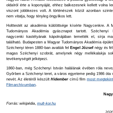
oldalról érte a koponyáját, ehhez balkezesnek kellett volna le
viszont jobbkezes volt. A történészek közül azonban szinte
nem vitatja, hogy tényleg öngyilkos lett.
Holttestét az akadémia küldöttsége kísérte Nagycenkre. A 
Tudományos Akadémia gyásznapot tartott. Széchenyi I
nagycenki kastélyának kápolnájában temették el, sírja ma 
található. Budapesten a Magyar Tudományos Akadémia épülete 
Széchenyi téren 1880-ban avatták fel
Engel József
négy és fé
magas Széchenyi szobrát, amelynek négy mellékalakja sok
tevékenységét jelképezi.
1860-ban, még Széchenyi István halálának évében róla nevez
Győrben a Széchenyi teret, a város egyeteme pedig 1986 óta v
nevét. Az életéről készült
Hídember
című film
most megtekint
Filmarchívumban
.
Nagy
Forrás: wikipédia,
mult-kor.hu
2020