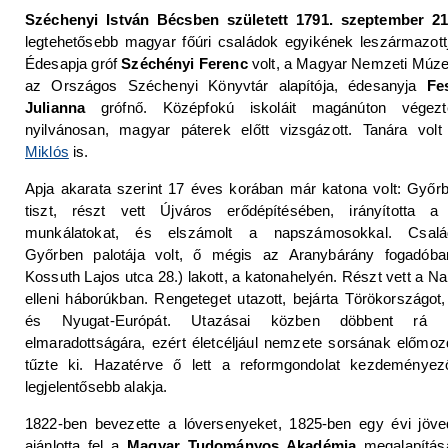
Széchenyi István Bécsben született 1791. szeptember 21
legtehetősebb magyar főúri családok egyikének leszármazottj
Édesapja gróf
Széchényi Ferenc
volt, a Magyar Nemzeti Múz
az Országos Széchenyi Könyvtár alapítója, édesanyja
Fe
Julianna
grófnő. Középfokú iskoláit magánúton végez
nyilvánosan, magyar páterek előtt vizsgázott. Tanára vol
Miklós
is.
Apja akarata szerint 17 éves korában már katona volt: Győrb
tiszt, részt vett Újváros erődépítésében, irányította a
munkálatokat, és elszámolt a napszámosokkal. Csalá
Győrben palotája volt, ő mégis az Aranybárány fogadób
Kossuth Lajos utca 28.) lakott, a katonahelyén. Részt vett a N
elleni háborúkban. Rengeteget utazott, bejárta Törökországot,
és Nyugat-Európát. Utazásai közben döbbent rá h
elmaradottságára, ezért életcéljául nemzete sorsának előmoz
tűzte ki. Hazatérve ő lett a reformgondolat kezdeményez
legjelentősebb alakja.
1822-ben bevezette a lóversenyeket, 1825-ben egy évi jöve
ajánlotta fel a
Magyar Tudományos Akadémia
megalapítás