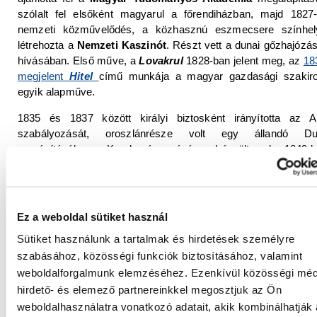
szólalt fel elsőként magyarul a főrendiházban, majd 1827
nemzeti közművelődés, a közhasznú eszmecsere színhel
létrehozta a
Nemzeti Kaszinót
. Részt vett a dunai gőzhajózás
hívásában. Első műve, a
Lovakrul
1828-ban jelent meg, az
18
megjelent
Hitel
című munkája a magyar gazdasági szakir
egyik alapműve.
1835 és 1837 között királyi biztosként irányította az A
szabályozását, oroszlánrésze volt egy állandó Dun
megépítésében. Kezdeményezésére készült el 1849-
Széchenyi Lánchíd
(
Adam Clark
skót mérnök építésében). 
és gyárakat alapított, támogatta a magyar színház ügyét, ösz
a bortermelést és a selyemhernyó-tenyésztést. Ő szervezte
Tisza 1846-ban megkezdődött szabályozását, kezdeményez
Ez a weboldal sütiket használ
anyagi támogatója volt a balatoni gőzhajózásnak, az első g
Sütiket használunk a tartalmak és hirdetések személyre
1846. szeptember 21-én, Széchenyi születésnapján indult út
szabásához, közösségi funkciók biztosításához, valamint
balatonfüredi kikötőből.
weboldalforgalmunk elemzéséhez. Ezenkívül közösségi méd
Az 1848 áprilisában megalakuló
Batthyány Lajos
-kormán
hirdető- és elemező partnereinkkel megosztjuk az Ön
közmunka-közlekedésügyi miniszteri tárcát kapta. Az egyre é
weboldalhasználatra vonatkozó adatait, akik kombinálhatják
ellentétek az udvarral azonban megviselték idegeit, végül sze