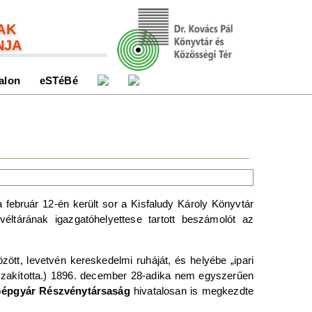
AK
NJA
alon
eSTéBé
 február 12-én került sor a Kisfaludy Károly Könyvtár
tárának igazgatóhelyettese tartott beszámolót az
zött, levetvén kereskedelmi ruháját, és helyébe „ipari
elszakította.) 1896. december 28-adika nem egyszerűen
épgyár Részvénytársaság
hivatalosan is megkezdte