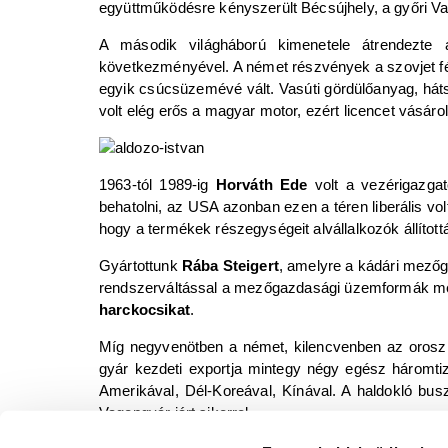
együttműködésre kényszerült Bécsújhely, a győri V
A második világháború kimenetele átrendezte az
következményével. A német részvények a szovjet fél 
egyik csúcsüzemévé vált. Vasúti gördülőanyag, háts
volt elég erős a magyar motor, ezért licencet vásárol
1963-tól 1989-ig
Horváth Ede
volt a vezérigazgat
behatolni, az USA azonban ezen a téren liberális vol
hogy a termékek részegységeit alvállalkozók állítot
Gyártottunk
Rába Steigert
, amelyre a kádári mezőg
rendszerváltással a mezőgazdasági üzemformák méret
harckocsikat
.
Míg negyvenötben a német, kilencvenben az orosz pi
gyár kezdeti exportja mintegy négy egész háromtize
Amerikával, Dél-Koreával, Kínával. A haldokló bus
Vagongyár járt sikerrel.