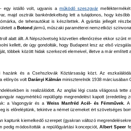
egy istálló volt, ugyanis a
működő szeszgyár
melléktermékét 
, majd osztrák bankérdekeltség lett a tulajdonos, hogy később az
tómárka, de teherautókat is készítettek. A gyártás jellegét rés
ületett a
Botond
jármű, műszaki paraméterei nemzetközi színvonal
roll alatt állt. A Népszövetség közvetlen ellenőrzése ekkor szűnt 
lni kellett, de úgy gondolták, hogy Budapest lesz az első vizsgálati
át, többek között hidak szerkezeti elemeivel, illetve a már említett 
 ki hazánk és a Csehszlovák Köztársaság közt. Az eszkalálódá
a előnyös volt
Darányi Kálmán
miniszterelnök 1938 márciusában G
delésekben is realizálódott. Az angliai légi csata világossá tet
gongyár nagymértékű repülőgép megrendelést kapott (eredetileg z
ának: a Vagongyár és a
Weiss Manfréd Acél- és Fémművek
. A
leg is előreléptünk, tekintve a német üzemeket ért szövetséges b
n kaptunk kiemelkedő szerepet (gyakran változó megrendelésekre k
n pedig módosították a repülőgyártási koncepciót,
Albert Speer
fe