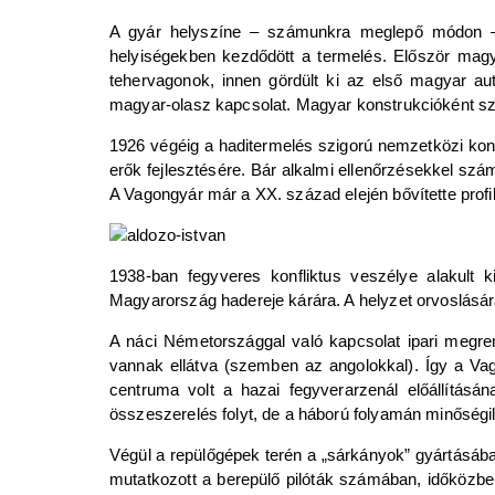
A gyár helyszíne – számunkra meglepő módon – 
helyiségekben kezdődött a termelés. Először magyar
tehervagonok, innen gördült ki az első magyar au
magyar-olasz kapcsolat. Magyar konstrukcióként sz
1926 végéig a haditermelés szigorú nemzetközi kont
erők fejlesztésére. Bár alkalmi ellenőrzésekkel számo
A Vagongyár már a XX. század elején bővítette profilj
1938-ban fegyveres konfliktus veszélye alakult
Magyarország hadereje kárára. A helyzet orvoslásár
A náci Németországgal való kapcsolat ipari megren
vannak ellátva (szemben az angolokkal). Így a Va
centruma volt a hazai fegyverarzenál előállítás
összeszerelés folyt, de a háború folyamán minőségi
Végül a repülőgépek terén a „sárkányok” gyártásába
mutatkozott a berepülő pilóták számában, időközbe