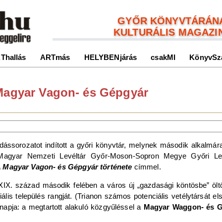
GYŐR KÖNYVTÁRÁN
KULTURÁLIS MAGAZI
Thallás
ARTmás
HELYBENjárás
csakMI
KönyvSz
 Magyar Vagon- és Gépgyár
dássorozatot indított a győri könyvtár, melynek második alkalmára
Magyar Nemzeti Levéltár Győr-Moson-Sopron Megye Győri Levél
A Magyar Vagon- és Gépgyár története
címmel.
 XIX. század második felében a város új „gazdasági köntösbe” öltö
iális település rangját. (Trianon számos potenciális vetélytársát 
snapja: a megtartott alakuló közgyűléssel a
Magyar Waggon- és G