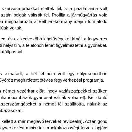
szarvasmarhákkal etették fel, s a gazdátlanná vált
tán belgák váltsák fel. Profilja a járműgyártás volt:
zben meghatározta a Bethlen-kormány idején formálódó
úak voltak.
meg, és ez kedvezőbb lehetőségeket kínált a fegyveres
 helyszín, s telefonon lehet figyelmeztetni a győrieket.
autótípussal.
s elmaradt, a két fél nem volt egy súlycsoportban
yőrött meghirdetett ötéves fegyverkezési programja.
te a német vezérkar előtt, hogy vadászgépekkel szűken
uhanóbombázók gyártását várták volna el). Két döntő
 szerszámgépeket a német fél szállította, nálunk az
ombázásokat.
ellett a már meglévő terveket revideálni). Aztán gond
gyverkezési miniszter munkaközösségi terve alapján: