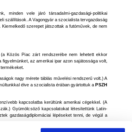
, minden vele járó társadalmi-gazdasági-politikai
li szállítások. A Vagongyár a szocialista tervgazdaság
n. Kiemelkedő szerepet játszottak a futóművek, de nem
a (a Közös Piac zárt rendszerébe nem lehetett ekkor
ta figyelmünket, az amerikai ipar azon sajátossága volt,
 termékeket.
daságok nagy mérete táblás művelési rendszerű volt.) A
últunkkal élve a szocialista érában gyártottuk a
PSZH
tenzívebb kapcsolatba kerültünk amerikai cégekkel. (A
szák.) Gyümölcsöző kapcsolatokat létesítettünk Latin-
ztek gazdaságdiplomáciai lépéseket tenni, de végül a