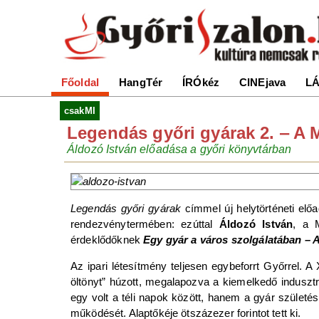
Főoldal
HangTér
ÍRÓkéz
CINEjava
LÁ
csakMI
Legendás győri gyárak 2. ‒ A
Áldozó István előadása a győri könyvtárban
Legendás győri gyárak
címmel új helytörténeti előa
rendezvénytermében: ezúttal
Áldozó István
, a 
érdeklődőknek
Egy gyár a város szolgálatában – 
Az ipari létesítmény teljesen egybeforrt Győrrel. A
öltönyt” húzott, megalapozva a kiemelkedő indusztr
egy volt a téli napok között, hanem a gyár születé
működését. Alaptőkéje ötszázezer forintot tett ki.