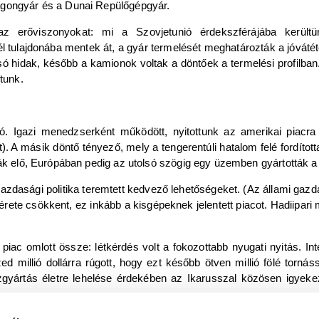
agongyár és a Dunai Repülőgépgyár.
 erőviszonyokat: mi a Szovjetunió érdekszférájába kerültünk
tulajdonába mentek át, a gyár termelését meghatározták a jóvátéte
ó hidak, később a kamionok voltak a döntőek a termelési profilba
tunk.
ó. Igazi menedzserként működött, nyitottunk az amerikai piacr
t). A másik döntő tényező, mely a tengerentúli hatalom felé fordítot
ták elő, Európában pedig az utolsó szögig egy üzemben gyártották a
azdasági politika teremtett kedvező lehetőségeket. (Az állami gaz
e csökkent, ez inkább a kisgépeknek jelentett piacot. Hadiipari m
ac omlott össze: létkérdés volt a fokozottabb nyugati nyitás. In
d millió dollárra rúgott, hogy ezt később ötven millió fölé tornás
zgyártás életre lehelése érdekében az Ikarusszal közösen igyeke