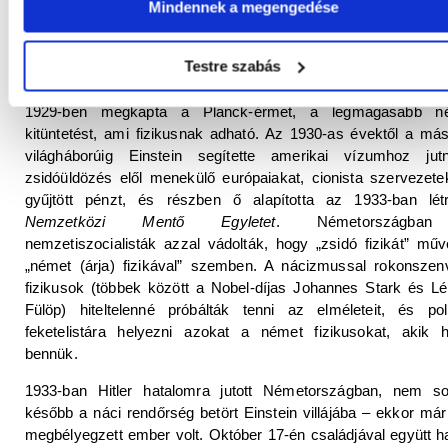
Mindennek a megengedése
elektromos áramtól átjárt cseppfolyós fémre ható mágneses
mozgat”. (Ma ezen az elven hűtik az atomerőm
tenyésztőreaktorait, mivel nincsenek benne könnyen meghib
Testre szabás
alkatrészek: forgórészek és dugattyúk.)
1929-ben megkapta a Planck-érmet, a legmagasabb n
kitüntetést, ami fizikusnak adható. Az 1930-as évektől a má
világháborúig Einstein segítette amerikai vízumhoz jut
zsidóüldözés elől menekülő európaiakat, cionista szervezet
gyűjtött pénzt, és részben ő alapította az 1933-ban létre
Nemzetközi Mentő Egyletet
. Németországba
nemzetiszocialisták azzal vádolták, hogy „zsidó fizikát” műv
„német (árja) fizikával” szemben. A nácizmussal rokonszen
fizikusok (többek között a Nobel-díjas Johannes Stark és L
Fülöp) hiteltelenné próbálták tenni az elméleteit, és poli
feketelistára helyezni azokat a német fizikusokat, akik h
bennük.
1933-ban Hitler hatalomra jutott Németországban, nem so
később a náci rendőrség betört Einstein villájába – ekkor már
megbélyegzett ember volt. Október 17-én családjával együtt h