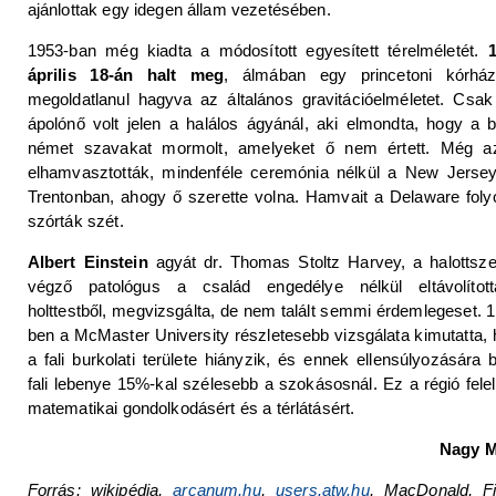
ajánlottak egy idegen állam vezetésében.
1953-ban még kiadta a módosított egyesített térelméletét.
1
április 18-án halt meg
, álmában egy princetoni kórház
megoldatlanul hagyva az általános gravitációelméletet. Csa
ápolónő volt jelen a halálos ágyánál, aki elmondta, hogy a 
német szavakat mormolt, amelyeket ő nem értett. Még a
elhamvasztották, mindenféle ceremónia nélkül a New Jersey
Trentonban, ahogy ő szerette volna. Hamvait a Delaware fol
szórták szét.
Albert Einstein
agyát dr. Thomas Stoltz Harvey, a halottsz
végző patológus a család engedélye nélkül eltávolítot
holttestből, megvizsgálta, de nem talált semmi érdemlegeset. 
ben a McMaster University részletesebb vizsgálata kimutatta,
a fali burkolati területe hiányzik, és ennek ellensúlyozására 
fali lebenye 15%-kal szélesebb a szokásosnál. Ez a régió fele
matematikai gondolkodásért és a térlátásért.
Nagy M
Forrás: wikipédia,
arcanum.hu
,
users.atw.hu
, MacDonald, Fi