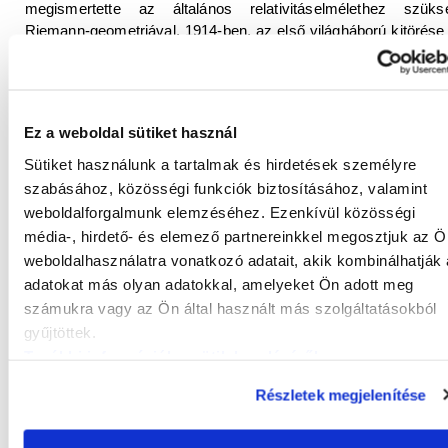
megismertette az általános relativitáselmélethez szüks
Riemann-geometriával. 1914-ben, az első világháború kitörése 
a család Berlinbe költözött, ahol Einsteinnek egyetemi profes
állást kínáltak.
1914-től 1933-ig a Vilmos Császár Fizikai Intézet igazgatój
Ez a weboldal sütiket használ
dolgozott. Ezen idő alatt tette legtöbb úttörő felfedezését. Az 
as években vezető alakja volt a berlini egyetemen hetente rend
Sütiket használunk a tartalmak és hirdetések személyre
fizika kollokviumnak. 1921. március 30-án Einstein New Yo
szabásához, közösségi funkciók biztosításához, valamint
ment, hogy előadást tartson az új relativitáselméleté
weboldalforgalmunk elemzéséhez. Ezenkívül közösségi
Ugyanebben az évben
Nobel-díjjal jutalmazták
a fényelektr
média-, hirdető- és elemező partnereinkkel megosztjuk az Ö
jelenséggel kapcsolatos munkájáért – mivel a relativitásel
weboldalhasználatra vonatkozó adatait, akik kombinálhatják
túlzottan vitatott volt, hogy Nobel-díjat érdemeljen, emiatt dö
adatokat más olyan adatokkal, amelyeket Ön adott meg
úgy a bizottság, hogy egy korábbi munkájáért ítélik oda neki. 
számukra vagy az Ön által használt más szolgáltatásokból
ben Einstein és felesége Japánba, Szingapúrba, Hongko
utaztak.
gyűjtöttek.
További információk a sütik kezeléséről
.
Einstein és
Szilárd Leó
együtt fejlesztettek ki egy hűtőgépet 
ban, amelyért 1930. november 11-én az 1781541-es s
Részletek megjelenítése
amerikai szabadalmat kapták meg. A szabadalom szerin
találmány olyan hűtőgépre vonatkozik, melynél folyékony fém