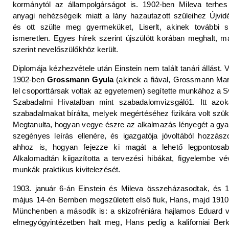
kormánytól az állampolgárságot is. 1902-ben Mileva terhes 
anyagi nehézségeik miatt a lány hazautazott szüleihez Újvid
és ott szülte meg gyermeküket, Liserlt, akinek további s
ismeretlen. Egyes hírek szerint újszülött korában meghalt, 
szerint nevelőszülőkhöz került.
Diplomája kézhezvétele után Einstein nem talált tanári állást. 
1902-ben
Grossmann Gyula
(akinek a fiával, Grossmann Mar
lel csoporttársak voltak az egyetemen) segítette munkához a S
Szabadalmi Hivatalban mint szabadalomvizsgáló1. Itt azok
szabadalmakat bírálta, melyek megértéséhez fizikára volt szü
Megtanulta, hogyan vegye észre az alkalmazás lényegét a gy
szegényes leírás ellenére, és igazgatója jóvoltából hozzász
ahhoz is, hogyan fejezze ki magát a lehető legpontosab
Alkalomadtán kiigazította a tervezési hibákat, figyelembe v
munkák praktikus kivitelezését.
1903. január 6-án Einstein és Mileva összeházasodtak, és 
május 14-én Bernben megszületett első fiuk, Hans, majd 191
Münchenben a második is: a skizofréniára hajlamos Eduard 
elmegyógyintézetben halt meg, Hans pedig a kaliforniai Ber