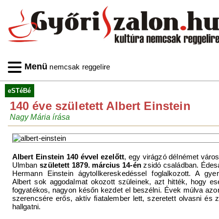
Menü
nemcsak reggelire
eSTéBé
140 éve született Albert Einstein
Nagy Mária írása
Albert Einstein 140 évvel ezelőtt
, egy virágzó délnémet váro
Ulmban
született 1879. március 14-én
zsidó családban. Édes
Hermann Einstein ágytollkereskedéssel foglalkozott. A gye
Albert sok aggodalmat okozott szüleinek, azt hitték, hogy es
fogyatékos, nagyon későn kezdet el beszélni. Évek múlva az
szerencsére erős, aktív fiatalember lett, szeretett olvasni és 
hallgatni.