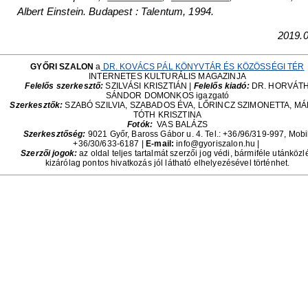
Albert Einstein. Budapest : Talentum, 1994.
2019.0
GYŐRI SZALON
a
DR. KOVÁCS PÁL KÖNYVTÁR ÉS KÖZÖSSÉGI TÉR
INTERNETES KULTURÁLIS MAGAZINJA
Felelős szerkesztő:
SZILVÁSI KRISZTIÁN |
Felelős kiadó:
DR. HORVÁT
SÁNDOR DOMONKOS igazgató
Szerkesztők:
SZABÓ SZILVIA, SZABADOS ÉVA, LŐRINCZ SZIMONETTA, M
TÓTH KRISZTINA
Fotók:
VAS BALÁZS
Szerkesztőség:
9021 Győr, Baross Gábor u. 4. Tel.: +36/96/319-997, Mobil
+36/30/633-6187
|
E-mail:
info@gyoriszalon.hu |
Szerzői jogok:
az oldal teljes tartalmát szerzői jog védi, bármiféle utánközl
kizárólag pontos hivatkozás jól látható elhelyezésével történhet.