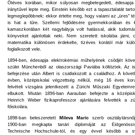
Ötéves korában, mikor súlyosan megbetegedett, édesapja
iránytűvel lepte meg. Einstein később ezt a tapasztalatát tarto
legmeglepőbbnek: ekkor értette meg, hogy valami az „üres” t
is hat a tűre. Szellemi fejlődésére gyermekkorában és k
kamaszkorában két nagybátyja volt hatással, akik tudomá
könyveket ajánlottak neki. Nem szeretett iskolába járni, 
matematika különösen érdekelte, tízéves korától már külö
foglalkozott vele.
1894-ben, édesapja elektrokémiai műhelyének csődjét köve
szülei Münchenből az olaszországi Paviába költöztek. Az i
befejezése után Albert is csatlakozott a családhoz. A köve
évben, középiskolai végzettség nélkül, még 16 éves kor
felvételi vizsgára jelentkezett a Zürichi Műszaki Egyetemr
elbukott. Miután 1896-ban Aarauban befejezte a középisko
Heinrich Weber fizikaprofesszor ajánlására felvették a zü
főiskolára.
1898-ban beleszeretett
Mileva Maric
szerb osztálytársnőj
1900-ban megkapta tanári diplomáját az Eidgenössi
Technische Hochschule-tól, és egy évvel később a sv