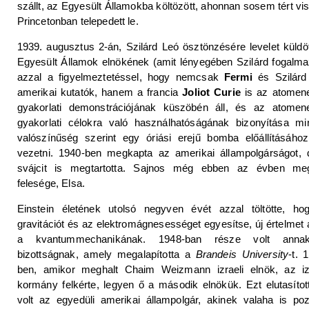
szállt, az Egyesült Államokba költözött, ahonnan sosem tért vi
Princetonban telepedett le.
1939. augusztus 2-án, Szilárd Leó ösztönzésére levelet küldö
Egyesült Államok elnökének (amit lényegében Szilárd fogalma
azzal a figyelmeztetéssel, hogy nemcsak
Fermi
és Szilárd
amerikai kutatók, hanem a francia
Joliot Curie
is az atomene
gyakorlati demonstrációjának küszöbén áll, és az atomene
gyakorlati célokra való használhatóságának bizonyítása mi
valószínűség szerint egy óriási erejű bomba előállításáho
vezetni. 1940-ben megkapta az amerikai állampolgárságot, 
svájcit is megtartotta. Sajnos még ebben az évben meg
felesége, Elsa.
Einstein életének utolsó negyven évét azzal töltötte, ho
gravitációt és az elektromágnesességet egyesítse, új értelmet
a kvantummechanikának. 1948-ban része volt ann
bizottságnak, amely megalapította a
Brandeis University
-t. 
ben, amikor meghalt Chaim Weizmann izraeli elnök, az izr
kormány felkérte, legyen ő a második elnökük. Ezt elutasítot
volt az egyedüli amerikai állampolgár, akinek valaha is poz