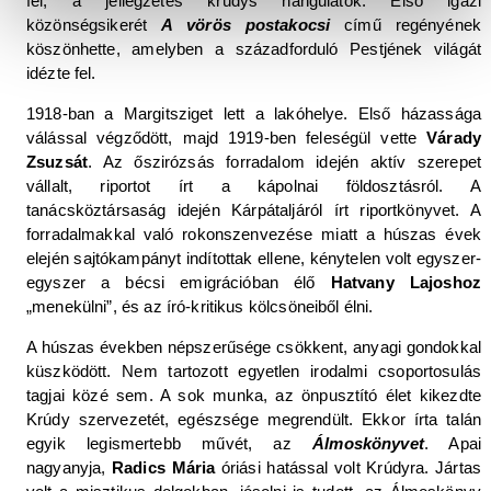
fel, a jellegzetes krúdys hangulatok. Első igazi
közönségsikerét
A vörös postakocsi
című regényének
köszönhette, amelyben a századforduló Pestjének világát
idézte fel.
1918-ban a Margitsziget lett a lakóhelye. Első házassága
válással végződött, majd 1919-ben feleségül vette
Várady
Zsuzsát
. Az őszirózsás forradalom idején aktív szerepet
vállalt, riportot írt a kápolnai földosztásról. A
tanácsköztársaság idején Kárpátaljáról írt riportkönyvet. A
forradalmakkal való rokonszenvezése miatt a húszas évek
elején sajtókampányt indítottak ellene, kénytelen volt egyszer-
egyszer a bécsi emigrációban élő
Hatvany Lajoshoz
„menekülni”, és az író-kritikus kölcsöneiből élni.
A húszas években népszerűsége csökkent, anyagi gondokkal
küszködött. Nem tartozott egyetlen irodalmi csoportosulás
tagjai közé sem. A sok munka, az önpusztító élet kikezdte
Krúdy szervezetét, egészsége megrendült. Ekkor írta talán
egyik legismertebb művét, az
Álmoskönyvet
. Apai
nagyanyja,
Radics Mária
óriási hatással volt Krúdyra. Jártas