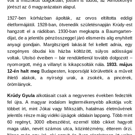
volt a misztikus dolgokban, jósolni is tudott, az Álmoskönyv
jórészt az ő magyarázatain alapul.
1927-ben kórházban ápolták, az orvos eltiltotta eddigi
életformájától. 1928-ban, ötvenedik születésnapján Krúdy-est
hangzott el a rádióban. 1930-ban megkapta a Baumgarten-
díjat, de a jelentős pénzösszeggel járó elismerés alig enyhített
anyagi gondjain. Margitszigeti lakását fel kellett adnia, egy
szegényes óbudai kis házba költözött, súlyos adósságai
voltak. Utolsó éveiben – bár rendületlenül tovább dolgozott –
nyomorgott, még a villanyt is kikapcsolták nála.
1933. május
12-én halt meg
Budapesten, koporsóját körülvették a műveit
ihlető alakok, a nyírségi urak, a zsokék, a pincérek,
örömlányok.
Krúdy Gyula
alkotásait csak a negyvenes években fedezték
fel újra. A magyar irodalom legtermékenyebb alkotója volt:
többet írt, mint Jókai vagy Mikszáth, hatalmas életművének
jelentős része máig vidéki újságok oldalain lappang. Több mint
60 regényt, 3000 elbeszélést, ezernél több cikket hagyott
maga után, nevét számos utca, közintézmény, étterem őrzi.