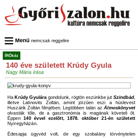
Menü
nemcsak reggelire
ÍRÓkéz
140 éve született Krúdy Gyula
Nagy Mária írása
Ha
Krúdy Gyulára
gondolunk, rögtön eszünkbe jut
Szindbád
,
illetve Latinovits Zoltán, amint jóízűen eszi a húslevest
Huszárik Zoltán filmjében. Legtöbben talán az
Álmoskönyvet
olvasták tőle, de a gasztronómia is magának követeli őt.
Éppen
140 évvel ezelőtt, 1878. október 21-én született
Nyíregyházán.
Édesapja ügyvéd volt, de egy szobalány törvénytelen