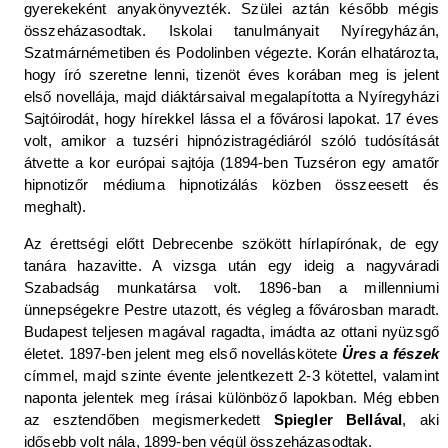
gyerekeként anyakönyvezték. Szülei aztán később mégis
összeházasodtak. Iskolai tanulmányait Nyíregyházán,
Szatmárnémetiben és Podolinben végezte. Korán elhatározta,
hogy író szeretne lenni, tizenöt éves korában meg is jelent
első novellája, majd diáktársaival megalapította a Nyíregyházi
Sajtóirodát, hogy hírekkel lássa el a fővárosi lapokat. 17 éves
volt, amikor a tuzséri hipnózistragédiáról szóló tudósítását
átvette a kor európai sajtója (1894-ben Tuzséron egy amatőr
hipnotizőr médiuma hipnotizálás közben összeesett és
meghalt).
Az érettségi előtt Debrecenbe szökött hírlapírónak, de egy
tanára hazavitte. A vizsga után egy ideig a nagyváradi
Szabadság munkatársa volt. 1896-ban a millenniumi
ünnepségekre Pestre utazott, és végleg a fővárosban maradt.
Budapest teljesen magával ragadta, imádta az ottani nyüzsgő
életet. 1897-ben jelent meg első novelláskötete
Üres a fészek
címmel, majd szinte évente jelentkezett 2-3 kötettel, valamint
naponta jelentek meg írásai különböző lapokban. Még ebben
az esztendőben megismerkedett
Spiegler Bellával
, aki
idősebb volt nála, 1899-ben végül összeházasodtak.