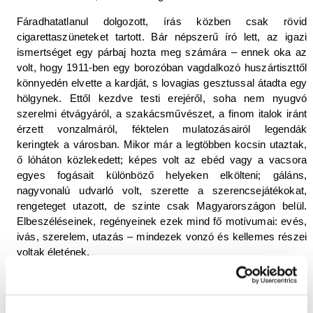
Fáradhatatlanul dolgozott, írás közben csak rövid
cigarettaszüneteket tartott. Bár népszerű író lett, az igazi
ismertséget egy párbaj hozta meg számára – ennek oka az
volt, hogy 1911-ben egy borozóban vagdalkozó huszártiszttől
könnyedén elvette a kardját, s lovagias gesztussal átadta egy
hölgynek. Ettől kezdve testi erejéről, soha nem nyugvó
szerelmi étvágyáról, a szakácsművészet, a finom italok iránt
érzett vonzalmáról, féktelen mulatozásairól legendák
keringtek a városban. Mikor már a legtöbben kocsin utaztak,
ő lóháton közlekedett; képes volt az ebéd vagy a vacsora
egyes fogásait különböző helyeken elkölteni; gáláns,
nagyvonalú udvarló volt, szerette a szerencsejátékokat,
rengeteget utazott, de szinte csak Magyarországon belül.
Elbeszéléseinek, regényeinek ezek mind fő motívumai: evés,
ivás, szerelem, utazás – mindezek vonzó és kellemes részei
voltak életének.
1911-ben a
Szindbád ifjúsága és utazásai
című kötetben
teremtette meg Szindbád alakját, és egyben saját költői
alteregóját is. A főhős alakját az
Ezeregyéjszaka meséiből
,