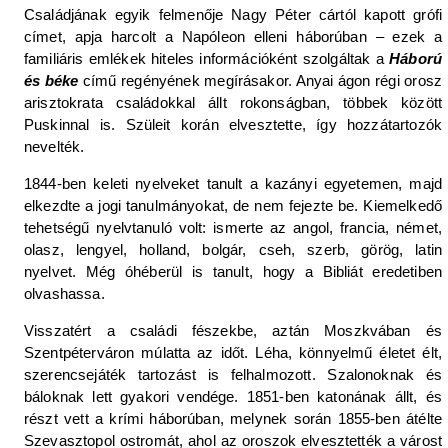
Családjának egyik felmenője Nagy Péter cártól kapott grófi
címet, apja harcolt a Napóleon elleni háborúban – ezek a
familiáris emlékek hiteles információként szolgáltak a
Háború
és béke
című regényének megírásakor. Anyai ágon régi orosz
arisztokrata családokkal állt rokonságban, többek között
Puskinnal is. Szüleit korán elvesztette, így hozzátartozók
nevelték.
1844-ben keleti nyelveket tanult a kazányi egyetemen, majd
elkezdte a jogi tanulmányokat, de nem fejezte be. Kiemelkedő
tehetségű nyelvtanuló volt: ismerte az angol, francia, német,
olasz, lengyel, holland, bolgár, cseh, szerb, görög, latin
nyelvet. Még óhéberül is tanult, hogy a Bibliát eredetiben
olvashassa.
Visszatért a családi fészekbe, aztán Moszkvában és
Szentpéterváron múlatta az időt. Léha, könnyelmű életet élt,
szerencsejáték tartozást is felhalmozott. Szalonoknak és
báloknak lett gyakori vendége. 1851-ben katonának állt, és
részt vett a krími háborúban, melynek során 1855-ben átélte
Szevasztopol ostromát, ahol az oroszok elvesztették a várost