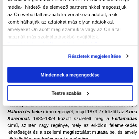
vette az akkor 18 éves
Szofja Andrejevna Berszet
, egy
média-, hirdető- és elemező partnereinkkel megosztjuk
neves moszkvai orvos lányát, aki 16 évvel volt fiatalabb
az Ön weboldalhasználatra vonatkozó adatait, akik
Tolsztojnál. 13 gyermekük született, akik közül öten még
kombinálhatják az adatokat más olyan adatokkal,
gyerekkorukban meghaltak. Az első idilli esztendőket azonban
amelyeket Ön adott meg számukra vagy az Ön által
heves vitákkal is tarkított keserű évek követték, mivel az
használt más szolgáltatásokból gyűjtöttek.
arisztokrata társaságtól egyre inkább eltávolodó Tolsztoj
További információk a sütik kezeléséről
.
látásmódját felesége nem osztotta.
Részletek megjelenítése
Házassága nagyon ellentmondásos volt.
Szofja Tolsztaja
irányította a jasznaja poljanai birtokot, ő volt férje műveinek
másolója, szerkesztője, majd kiadója, miközben 13 gyereket
Mindennek a megengedése
szült. Mire feleszmélt, egy élő legenda mellett élt, aki
lemondott az anyagi javakról, és az időről időre a birtokra
érkező csodálóinak prédikált a társadalom reformjáról a
Testre szabás
felesége által varrott muzsik-ingben. Mégis ez az időszak volt
Tolsztoj legtermékenyebb korszaka. 1863-69 között írta meg a
Háború és béke
című regényét, majd 1873-77 között az
Anna
Kareninát
. 1889-1899 között született meg a
Feltámadás
című, szintén nagy regénye, mely az erkölcsi felemelkedés
lehetőségét és a szellemi megtisztulást mutatta be, és amely
kiközösítést eredményezett a számára.