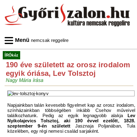
Menü
nemcsak reggelire
ÍRÓkéz
190 éve született az orosz irodalom
egyik óriása, Lev Tolsztoj
Nagy Mária írása
Napjainkban talán kevesebb figyelmet kap az orosz irodalom,
színházainkban többségében inkább Csehov műveivel
találkozhatunk. Pedig az egyik legnagyobb alakja
Lev
Nyikolajevics Tolsztoj, aki 190 évvel ezelőtt, 1828.
szeptember 9-én született
Jasznaja Poljanában, Tula
közelében, egy régi nemesi család sarjaként.