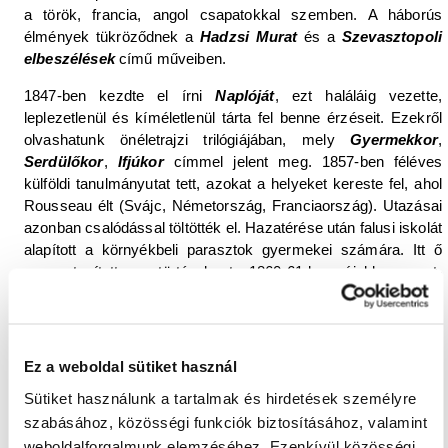
a török, francia, angol csapatokkal szemben. A háborús
élmények tükröződnek a
Hadzsi Murat
és a
Szevasztopoli
elbeszélések
című műveiben.
1847-ben kezdte el írni
Naplóját
, ezt haláláig vezette,
leplezetlenül és kíméletlenül tárta fel benne érzéseit. Ezekről
olvashatunk önéletrajzi trilógiájában, mely
Gyermekkor
,
Serdülőkor
,
Ifjúkor
címmel jelent meg. 1857-ben féléves
külföldi tanulmányutat tett, azokat a helyeket kereste fel, ahol
Rousseau élt (Svájc, Németország, Franciaország). Utazásai
azonban csalódással töltötték el. Hazatérése után falusi iskolát
alapított a környékbeli parasztok gyermekei számára. Itt ő
maga tanította a történelmet. 1860-61-ben újabb nyugat-
európai utazásokat tett: írókat és pedagógusokat látogatott
meg (Dickens, Turgenyev, Fröbel).
Tolsztoj elutasította az erőszakot, még akkor is, ha ezt
Ez a weboldal sütiket használ
iskolakötelezettségnek hívták. Az általa működtetett
intézményben nem volt osztályzás, nem volt kötelező házi
Sütiket használunk a tartalmak és hirdetések személyre
feladat és nem volt kötelező a bejárás sem. Néha alig lehetett
szabásához, közösségi funkciók biztosításához, valamint
hazazavarni a gyerekeket. 1862. szeptember 23-án feleségül
weboldalforgalmunk elemzéséhez. Ezenkívül közösségi