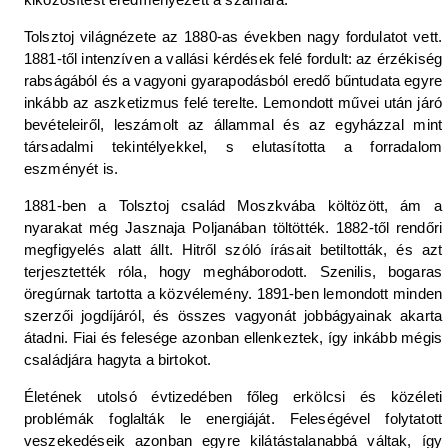
Tolsztoj világnézete az 1880-as években nagy fordulatot vett.
1881-től intenzíven a vallási kérdések felé fordult: az érzékiség
rabságából és a vagyoni gyarapodásból eredő bűntudata egyre
inkább az aszketizmus felé terelte. Lemondott művei után járó
bevételeiről, leszámolt az állammal és az egyházzal mint
társadalmi tekintélyekkel, s elutasította a forradalom
eszményét is.
1881-ben a Tolsztoj család Moszkvába költözött, ám a
nyarakat még Jasznaja Poljanában töltötték. 1882-től rendőri
megfigyelés alatt állt. Hitről szóló írásait betiltották, és azt
terjesztették róla, hogy megháborodott. Szenilis, bogaras
öregúrnak tartotta a közvélemény. 1891-ben lemondott minden
szerzői jogdíjáról, és összes vagyonát jobbágyainak akarta
átadni. Fiai és felesége azonban ellenkeztek, így inkább mégis
családjára hagyta a birtokot.
Életének utolsó évtizedében főleg erkölcsi és közéleti
problémák foglalták le energiáját. Feleségével folytatott
veszekedéseik azonban egyre kilátástalanabbá váltak, így