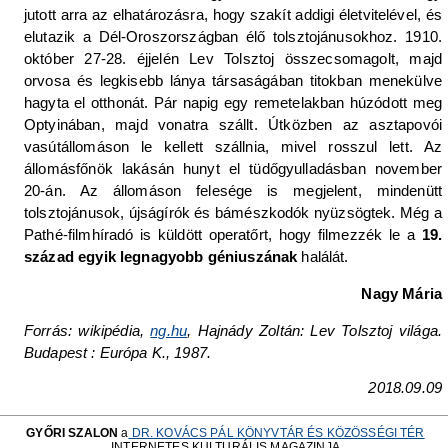
jutott arra az elhatározásra, hogy szakít addigi életvitelével, és
elutazik a Dél-Oroszországban élő tolsztojánusokhoz. 1910.
október 27-28. éjjelén Lev Tolsztoj összecsomagolt, majd
orvosa és legkisebb lánya társaságában titokban menekülve
hagyta el otthonát. Pár napig egy remetelakban húzódott meg
Optyinában, majd vonatra szállt. Útközben az asztapovói
vasútállomáson le kellett szállnia, mivel rosszul lett. Az
állomásfőnök lakásán hunyt el tüdőgyulladásban november
20-án. Az állomáson felesége is megjelent, mindenütt
tolsztojánusok, újságírók és bámészkodók nyüzsögtek. Még a
Pathé-filmhíradó is küldött operatőrt, hogy filmezzék le a
19.
század egyik legnagyobb géniuszának
halálát.
Nagy Mária
Forrás: wikipédia,
ng.hu
, Hajnády Zoltán: Lev Tolsztoj világa.
Budapest : Európa K., 1987.
2018.09.09
GYŐRI SZALON
a
DR. KOVÁCS PÁL KÖNYVTÁR ÉS KÖZÖSSÉGI TÉR
INTERNETES KULTURÁLIS MAGAZINJA