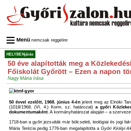
Menü
nemcsak reggelire
HELYBENjárás
50 éve alapították meg a Közlekedés
Főiskolát Győrött – Ezen a napon tö
Nagy Mária írása
50 évvel ezelőtt, 1968. június 4-én
jelent meg az Elnöki Tan
(1018/1968. (VI. 4.) Korm. sz. határozat)
a győri Közleke
dokumentumaként
. A kormányhatározat alapján – a szervezeti 
1718-ban a győri jezsuiták már bölcseleti, teológiai és jogi f
Mária Terézia pedig 1776-ban megalapította a
Győri Királyi 