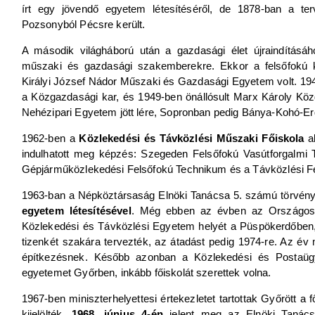
írt egy jövendő egyetem létesítéséről, de 1878-ban a te
Pozsonyból Pécsre került.
A második világháború után a gazdasági élet újraindításáh
műszaki és gazdasági szakemberekre. Ekkor a felsőfokú 
Királyi József Nádor Műszaki és Gazdasági Egyetem volt. 1949-
a Közgazdasági kar, és 1949-ben önállósult Marx Károly K
Nehézipari Egyetem jött lére, Sopronban pedig Bánya-Kohó-Erd
1962-ben a
Közlekedési és Távközlési Műszaki Főiskola
al
indulhatott meg képzés: Szegeden Felsőfokú Vasútforgalmi Te
Gépjárműközlekedési Felsőfokú Technikum és a Távközlési F
1963-ban a Népköztársaság Elnöki Tanácsa 5. számú törvénye
egyetem létesítésével
. Még ebben az évben az Országos Te
Közlekedési és Távközlési Egyetem helyét a Püspökerdőben, 
tizenkét szakára tervezték, az átadást pedig 1974-re. Az év 
építkezésnek. Később azonban a Közlekedési és Postaügy
egyetemet Győrben, inkább főiskolát szerettek volna.
1967-ben miniszterhelyettesi értekezletet tartottak Győrött a f
kijelölték.
1968. június 4-én
jelent meg az Elnöki Tanács 