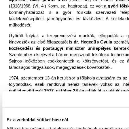
(1018/1968. (VI. 4.) Korm. sz. határozat), ez volt a
győri fői
kormányhatározat is a győri főiskola szervezeti felépí
közlekedésépítési, járműgyártási és távközlési. A közlek
működését.
Győrött folytak a tereprendezési munkák, elfogadták a gy
kinevezték az első főigazgatót is
dr. Hegedüs Gyula
személ
közlekedési és postaügyi miniszter ünnepélyes keretek
Szeptember elsejével a három megszűnő felsőfokú technikum
Sajnos időközben csökkentették a költségvetést, és ez á
fáradságos tárgyalások, megegyezések következtek.
1974. szeptember 13-án került sor a főiskola avatására és az
folytatódtak, ezek rendkívül nehéz tanévek voltak az in
épületegyüttesét 1977. október 28-án adták át
az oktatóknak
A győri Közlekedési és Távközlési Műszaki Főiskola elkészülté
tervező, szervező, fizikai és szellemi szakember együttm
nélkülük nem jöhetett volna létre, köszönet érte mindenkinek!
Ez a weboldal sütiket használ
Sütiket használunk a tartalmak és hirdetések személyre sza