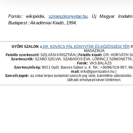
Forrás: wikipédia,
szineszkonyvtar.hu
, Új Magyar Irodalm
Budapest : Akadémiai Kiadó, 1994.
GYŐRI SZALON
a
DR. KOVÁCS PÁL KÖNYVTÁR ÉS KÖZÖSSÉGI TÉR
I
MAGAZINJA
Felelős szerkesztő:
SZILVÁSI KRISZTIÁN |
Felelős kiadó:
DR. HORVÁTH S
Szerkesztők:
SZABÓ SZILVIA, SZABADOS ÉVA, LŐRINCZ SZIMONETTA
Fotók:
VAS BALÁZS
Szerkesztőség:
9021 Győr, Baross Gábor u. 4. Tel.: +36/96/319-997, Mo
mail:
info@gyoriszalon.hu |
Szerzői jogok:
az oldal teljes tartalmát szerzői jog védi, bármiféle utánközlés
látható elhelyezésével történhet.