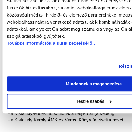
Sütiket használunk a tartalmak és hirdetések személyre sz
Károly emlékére és munkái kiadására ügyelő társaság”-ot.
funkciók biztosításához, valamint weboldalforgalmunk elem
feloszlatták, működése megszűnt.
közösségi média-, hirdető- és elemező partnereinkkel mego
weboldalhasználatra vonatkozó adatait, akik kombinálhatják
Szülőföldjén is őrzi emlékét az utókor:
adatokkal, amelyeket Ön adott meg számukra vagy az Ön ál
szolgáltatásokból gyűjtöttek.
Győr:
További információk a sütik kezeléséről
.
- 1892-ben állították fel Mátrai Lajos szobrát, amely ma a Bécsi
- a Kisfaludy u. 24. számú ház falán emléktábla jelöli egykori gy
- 1908-tól 1950-ig Győrben irodalmi egyesület működött Kisfalu
- a győri színház 1951-től 1992-ig viselte nevét, ma Győri Nem
Részle
- a Kisfaludy Károly Megyei Könyvtár 1956-tól 2013-ig viselte 
Könyvtár és Közösségi Tér,
- könyvesbolt is viselte nevét a Baross úton.
Mindennek a megengedése
Tét:
- szülőfalujában a Fő utca 129. szám alatt 1994. március 14-
Testre szabás
nyílt,
- a Kisfaludy-emlékmű szülőháza helyén áll (a képen),
- a Kisfaludy Károly ÁMK és Városi Könyvtár viseli a nevét.