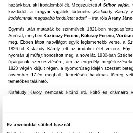
hazánkban, aki irodalomból élt. Megszületett
A Stibor vajda
,
kezdődött a magyar vígjáték története. „
Kisfaludy Károly 
irodalomnak magasabb lendületet adott
” – írta róla
Arany Jáno
Egymás után mutatták be színműveit. 1821-ben megalapította
Aurórát, melyben
Kazinczy Ferenc
,
Kölcsey Ferenc
,
Vörösma
meg. Ebben látott napvilágot egyik legismertebb verse, a
Sz
1826-tól Kisfaludy Károly lett az irodalmi élet vezére. F
nyomán új műfajt honosított meg, a novellát. 1830-ban Széchen
újságjának szerkesztésére, ám az engedély megérkezésekor
1829 végén kiújult régen, a nyomorúság idején szerzett beteg
november 17-én meghalt. Temetésén hatalmas tömeg vett 
temetőben található.
Kisfaludy Károly nemcsak kitűnő író, költő és drámaíró vo
jeleskedett: 1921-ben emléktárlatot rendeztek alkotásaiból
munkáját őrzi a Magyar Nemzeti Galéria.
Halála után barátai létrehoztak egy tíz tagból (Bajza József
Mihály, Toldy Ferenc, Stettner György, Vörösmarty Mihály ír
Ez a weboldal sütiket használ
György, Szalay Imre és Waltherr László tudósokból) álló eg