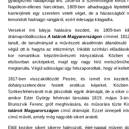
gyalogezred hadapródja lett. 1806-tól a Szerémségbe került h
Napóleon-ellenes harcokban, 1809-ben alhadnaggyá léptették
karrierjének egy szerelem vetett véget, de a házasságból 
lemondott hadnagyi rangjáról, ezért édesapja kitagadta.
Verseket írni bátyja hatására kezdett, és 1809-ben ki
drámapróbálkozása
A tatárok Magyarországon
címmel. 1812
tanult, de tanulmányait a művészeti akadémián állandósuló 
végül ott is hagyta az intézményt. Inkább színházi előadások
kor romantikus képzőművészeti irányzatával. Közben sz
elsősorban arcképeket, majd egy nagy hírű metszőműhe
megtanulta. Végül adósságai úgy felszaporodtak, hogy el kellet
1817-ben visszaköltözött Pestre, és ismét írni kezde
dohányszelencékre festett erotikus képeket. Közbe
Székesfehérvárott már játszották egyik drámáját, de a siker 
amikor Eder György fehérvári társulata 1819. május 3-án
Brunszvik Ferenc gróf meghívására, és műsorára tűzte Ki
tatárok Magyarországon
című drámáját. Ezzel ünnepelt író
című művét, amely még nagyobb sikert aratott.
Ettől kezdve sikert sikerre halmozott, éjjel-nappal művein dol