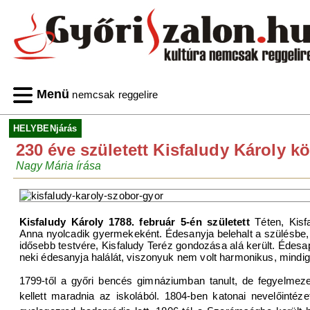
Menü
nemcsak reggelire
HELYBENjárás
230 éve született Kisfaludy Károly kö
Nagy Mária írása
Kisfaludy Károly 1788. február 5-én született
Téten, Kisf
Anna nyolcadik gyermekeként. Édesanyja belehalt a szülésbe, ez
idősebb testvére, Kisfaludy Teréz gondozása alá került. Édes
neki édesanyja halálát, viszonyuk nem volt harmonikus, mindig 
1799-től a győri bencés gimnáziumban tanult, de fegyelmeze
kellett maradnia az iskolából. 1804-ben katonai nevelőintéze