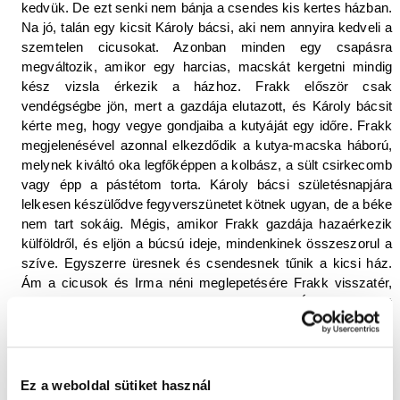
kedvük. De ezt senki nem bánja a csendes kis kertes házban.
Na jó, talán egy kicsit Károly bácsi, aki nem annyira kedveli a
szemtelen cicusokat. Azonban minden egy csapásra
megváltozik, amikor egy harcias, macskát kergetni mindig
kész vizsla érkezik a házhoz. Frakk először csak
vendégségbe jön, mert a gazdája elutazott, és Károly bácsit
kérte meg, hogy vegye gondjaiba a kutyáját egy időre. Frakk
megjelenésével azonnal elkezdődik a kutya-macska háború,
melynek kiváltó oka legfőképpen a kolbász, a sült csirkecomb
vagy épp a pástétom torta. Károly bácsi születésnapjára
lelkesen készülődve fegyverszünetet kötnek ugyan, de a béke
nem tart sokáig. Mégis, amikor Frakk gazdája hazaérkezik
külföldről, és eljön a búcsú ideje, mindenkinek összeszorul a
szíve. Egyszerre üresnek és csendesnek tűnik a kicsi ház.
Ám a cicusok és Irma néni meglepetésére Frakk visszatér,
mert a gazdája végleg külföldre költözik. Így kezdődhet
minden elölről…
A lendületes, vidám előadás igazi élmény volt, és bizony
bevallom, nemcsak a gyerekek élvezték. A felcsendülő „egy
Ez a weboldal sütiket használ