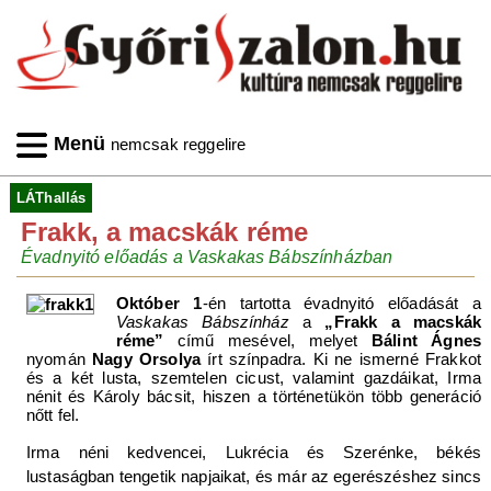
Menü
nemcsak reggelire
LÁThallás
Frakk, a macskák réme
Évadnyitó előadás a Vaskakas Bábszínházban
Október 1
-én tartotta évadnyitó előadását a
Vaskakas Bábszínház
a
„Frakk a macskák
réme”
című mesével, melyet
Bálint Ágnes
nyomán
Nagy Orsolya
írt színpadra. Ki ne ismerné Frakkot
és a két lusta, szemtelen cicust, valamint gazdáikat, Irma
nénit és Károly bácsit, hiszen a történetükön több generáció
nőtt fel.
Irma néni kedvencei, Lukrécia és Szerénke, békés
lustaságban tengetik napjaikat, és már az egerészéshez sincs