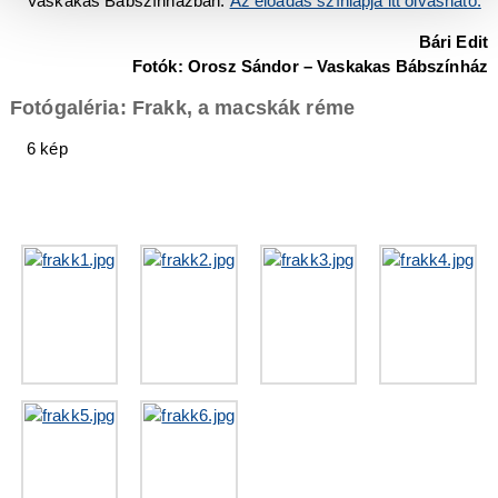
Vaskakas Bábszínházban.
Az előadás színlapja itt olvasható.
Bári Edit
Fotók: Orosz Sándor – Vaskakas Bábszínház
Fotógaléria: Frakk, a macskák réme
6 kép