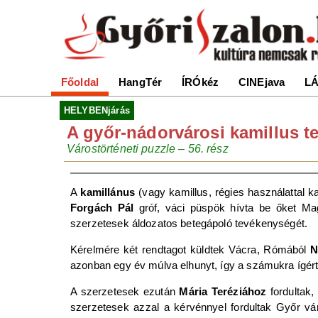
Főoldal
HangTér
ÍRÓkéz
CINEjava
LÁ
HELYBENjárás
A győr-nádorvárosi kamillus 
Várostörténeti puzzle – 56. rész
A
kamillánus
(vagy kamillus, régies használattal k
Forgách Pál
gróf, váci püspök hívta be őket Ma
szerzetesek áldozatos betegápoló tevékenységét.
Kérelmére két rendtagot küldtek Vácra, Rómából
N
azonban egy év múlva elhunyt, így a számukra ígért
A szerzetesek ezután
Mária Teréziához
fordultak,
szerzetesek azzal a kérvénnyel fordultak Győr 