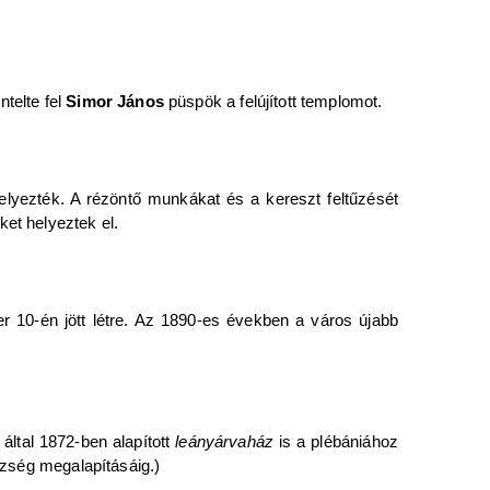
telte fel
Simor János
püspök a felújított templomot.
helyezték. A rézöntő munkákat és a kereszt feltűzését
et helyeztek el.
er 10-én jött létre. Az 1890-es években a város újabb
által 1872-ben alapított
leányárvaház
is a plébániához
észség megalapításáig.)