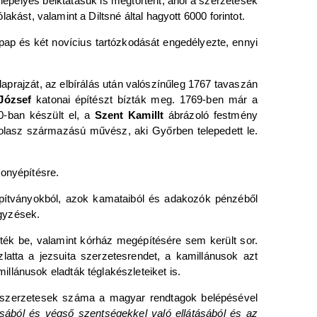
nepélyes beiktatásuk is megtörtént, ahol a szerzetesek
tólakást, valamint a Diltsné által hagyott 6000 forintot.
pap és két novícius tartózkodását engedélyezte, ennyi
aprajzát, az elbírálás után valószínűleg 1767 tavaszán
József
katonai építészt bízták meg. 1769-ben már a
780-ban készült el, a
Szent Kamillt
ábrázoló festmény
 olasz származású művész, aki Győrben telepedett le.
ronyépítésre.
apítványokból, azok kamataiból és adakozók pénzéből
egyzések.
zték be, valamint kórház megépítésére sem került sor.
latta a jezsuita szerzetesrendet, a kamillánusok azt
millánusok eladták téglakészleteiket is.
 szerzetesek száma a magyar rendtagok belépésével
ásából és végső szentségekkel való ellátásából és az