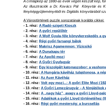
A címlapkép az 1880-as évek végén készült kép, for
Az illusztrációk a Dr. Kovács Pál Könyvtár és Kö
fényképgyűjteményéből és Digitális könyvtárából s
A Várostörténeti puzzle sorozatának korábbi cikkei:
- 1. rész:
A Radó-szigeti Kioszk
- 2. rész:
A győri repülőtér
- 3. rész:
A Wolf Gyula-féle könyvkereskedés a gy
- 4. rész:
Régi győri farsangi bálok
- 5. rész:
Makrisz Agamemnon: Vízicsikó
- 6. rész:
A Dunakapu tér
- 7. rész:
Az Apolló mozi
- 8. rész:
A Győri Gyufagyár
- 9. rész:
Egy kiszolgált katonaszobor: a vashon
- 10. rész:
A Hungária kávéház tulajdonosa, a né
- 11. rész:
Az Auer Kávéház
- 12. rész:
Volt egy mozi...: A győri Elite Mozi (19
- 13. rész:
A Győri Lemezárugyár – A fémjátékok e
- 14. rész:
A „nagy ház”, avagy a győri Lloyd-palot
- 15. rész:
Adalékok a győri Lloyd történetéhez (II
- 16. rész:
Régi győri mesterség: a burcsellás