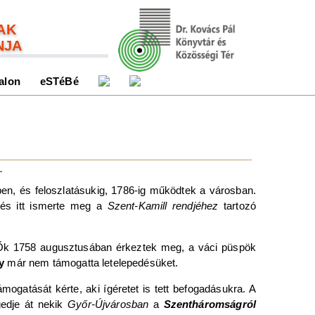
AK
NJA
alon
eSTéBé
ben, és feloszlatásukig, 1786-ig működtek a városban.
 és itt ismerte meg a
Szent-Kamill rendjéhez
tartozó
Ők 1758 augusztusában érkeztek meg, a váci püspök
y
már nem támogatta letelepedésüket.
mogatását kérte, aki ígéretet is tett befogadásukra. A
edje át nekik
Győr-Újvárosban
a
Szentháromságról