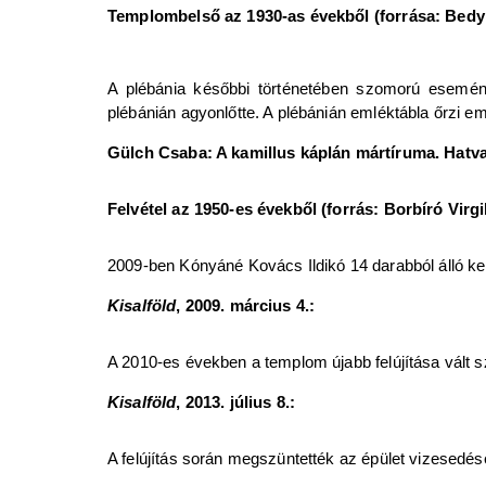
Templombelső az 1930-as évekből (forrása: Bedy 
A plébánia későbbi történetében szomorú esemén
plébánián agyonlőtte. A plébánián emléktábla őrzi e
Gülch Csaba: A kamillus káplán mártíruma. Hatvan
Felvétel az 1950-es évekből (forrás: Borbíró Virgi
2009-ben Kónyáné Kovács Ildikó 14 darabból álló k
Kisalföld
, 2009. március 4.:
A 2010-es években a templom újabb felújítása vált 
Kisalföld
, 2013. július 8.:
A felújítás során megszüntették az épület vizesedésé