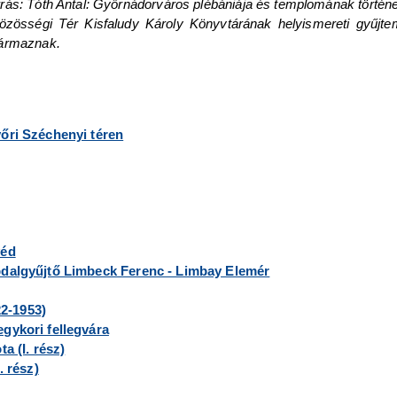
rás: Tóth Antal: Győrnádorváros plébániája és templomának történe
zösségi Tér Kisfaludy Károly Könyvtárának helyismereti gyűjtem
zármaznak.
őri Széchenyi téren
véd
pdalgyűjtő Limbeck Ferenc - Limbay Elemér
22-1953)
gykori fellegvára
a (I. rész)
. rész)