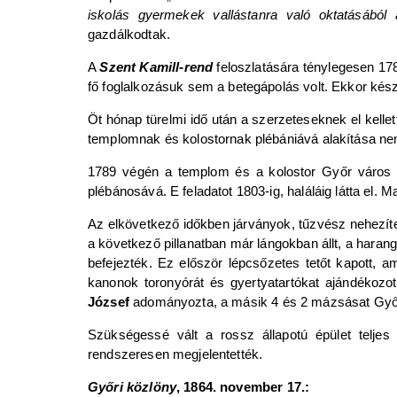
iskolás gyermekek vallástanra való oktatásából ál
gazdálkodtak.
A
Szent Kamill-rend
feloszlatására ténylegesen 178
fő foglalkozásuk sem a betegápolás volt. Ekkor készü
Öt hónap türelmi idő után a szerzeteseknek el kellet
templomnak és kolostornak plébániává alakítása ne
1789 végén a templom és a kolostor Győr város k
plébánosává. E feladatot 1803-ig, haláláig látta el. Ma
Az elkövetkező időkben járványok, tűzvész nehezítet
a következő pillanatban már lángokban állt, a harang
befejezték. Ez először lépcsőzetes tetőt kapott, a
kanonok toronyórát és gyertyatartókat ajándékoz
József
adományozta, a másik 4 és 2 mázsásat Győr
Szükségessé vált a rossz állapotú épület teljes
rendszeresen megjelentették.
Győri közlöny
, 1864. november 17.: