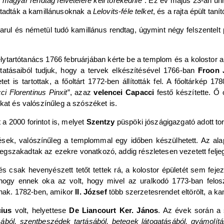
magyar rendtag felvételére kell törekednie
”. Ez év május 23-án ün
 átadták a kamillánusoknak a
Lelovits-féle telket
, és a rajta épült taní
rul és németül tudó kamillánus rendtag, úgymint négy felszentelt 
ytartótanács 1766 februárjában kérte be a templom és a kolostor al
atásaiból tudjuk, hogy a tervek elkészítésével 1766-ban
Froon 
et is tartottak, a főoltárt 1772-ben állították fel. A főoltárkép 1
i Florentinus Pinxit
”, azaz
velencei Capacci
festő készítette. Ő
okat és valószínűleg a szószéket is.
a 2000 forintot is, melyet
Szentzy
püspöki jószágigazgató adott to
zések, valószínűleg a templommal egy időben készülhetett. Az al
egszakadtak az ezekre vonatkozó, addig részletesen vezetett felj
és csak hevenyészett tetőt tettek rá, a kolostor épületét sem feje
, hogy ennek oka az volt, hogy mivel az uralkodó 1773-ban felosz
utnak. 1782-ben, amikor
II. József
több szerzetesrendet eltörölt, a ka
cius
volt, helyettese
De Liancourt Ker. János
. Az évek során a
sából, szentbeszédek tartásából, betegek látogatásából, gyámolít