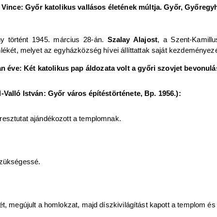
Vince: Győr katolikus vallásos életének múltja. Győr, Győregy
y történt 1945. március 28-án.
Szalay Alajost
, a Szent-Kamill
mlékét, melyet az egyházközség hívei állíttattak saját kezdeménye
 éve: Két katolikus pap áldozata volt a győri szovjet bevonulás
l-Valló István: Győr város építéstörténete, Bp. 1956.):
eresztutat ajándékozott a templomnak.
szükségessé.
t, megújult a homlokzat, majd díszkivilágítást kapott a templom és 