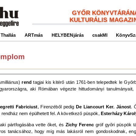
GYŐR KÖNYVTÁRÁN
KULTURÁLIS MAGAZI
Thallás
ARTmás
HELYBENjárás
csakMI
KönyvSz
templom
amilliánus)
rend
tagjai kis kitérő után 1761-ben telepedtek le Győr
gyarországra, aki Rómában végezte hittudományi tanulmányait,
egretti Fabriciust
, Firenzéből pedig
De Liancourt Ker. Jánost
. 
 rendház nem épülhetett fel. A következő püspök,
Esterházy Károl
 aki pártfogásába vette őket, és
Zichy Ferenc
gróf győri püspök tá
város tanácsához, hogy míg más lakásról nem gondoskodnak, eng