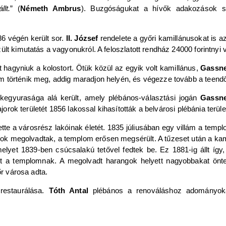
lt.
” (
Németh Ambrus
). Buzgóságukat a hívők adakozások so
6 végén került sor.
II. József
rendelete a győri kamillánusokat is a
lt kimutatás a vagyonukról. A feloszlatott rendház 24000 forintnyi v
t hagyniuk a kolostort. Ötük közül az egyik volt kamillánus,
Gassne
m történik meg, addig maradjon helyén, és végezze tovább a teendő
egyurasága alá került, amely plébános-választási jogán
Gassne
jorok területét 1856 lakossal kihasították a belvárosi plébánia terüle
te a városrész lakóinak életét. 1835 júliusában egy villám a templo
ok megolvadtak, a templom erősen megsérült. A tűzeset után a kamill
melyet 1839-ben csúcsalakú tetővel fedtek be. Ez 1881-ig állt így,
ott a templomnak. A megolvadt harangok helyett nagyobbakat ön
 városa adta.
 restaurálása.
Tóth Antal
plébános a renováláshoz adományoka