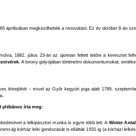
865 áprilisában megkezdhették a renoválást. Ez év október 8-án szen
úlva, 1882. július 23-án az újonnan feltett tetőre a keresztet fel
testvérek
. A torony golyójában történelmi dokumentumokat, emlékek
es létrejöttét – mivel az Győr kegyúri joga alatt 1789. szeptemb
a.
l plébános írta meg:
edésével a lelkipásztori munka is egyre több lett. A
Winter Antal
áromság kórház
lelki gondozását is ellátták 1931-ig (a kórházi lelk