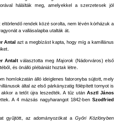
rával hálálták meg, amelyekkel a szerzetesek jól
z eltörlendő rendek közé sorolta, nem lévén kórházuk a
agyonát a vallásalapba utalták át.
r Antal
azt a megbízást kapta, hogy míg a kamillánus
ket.
r Antalt
választotta meg
Majorok
(Nádorváros) első
téből, és önálló plébániát hoztak létre.
m homlokzatán álló ideiglenes fatoronyba sújtott, mely
ánusok által az első párkányzatig fölépített tornyot is
 akkor a tetőt újra leszedték. A tűz után
Asztl János
tettek. A 4 mázsás nagyharangot 1842-ben
Szodfried
t gyűjtött, az adományozókat a
Győri Közlönyben