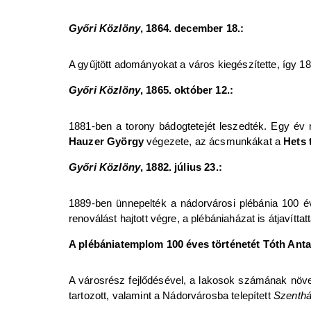
Győri Közlöny
, 1864. december 18.:
A gyűjtött adományokat a város kiegészítette, így 1
Győri Közlöny
, 1865. október 12.:
1881-ben a torony bádogtetejét leszedték. Egy év m
Hauzer György
végezete, az ácsmunkákat a
Hets 
Győri Közlöny
, 1882. július 23.:
1889-ben ünnepelték a nádorvárosi plébánia 100 év
renoválást hajtott végre, a plébániaházat is átjavíttatt
A plébániatemplom 100 éves történetét Tóth Anta
A városrész fejlődésével, a lakosok számának növek
tartozott, valamint a Nádorvárosba telepített
Szenth