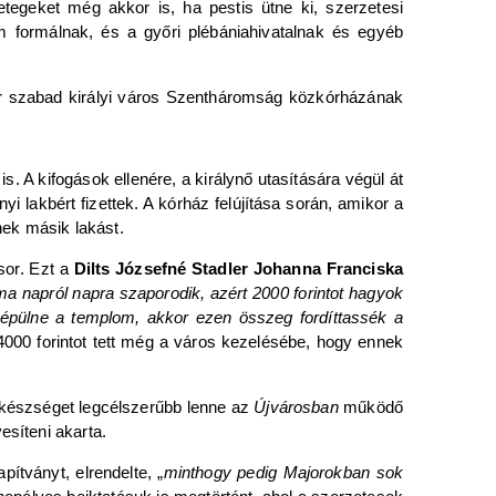
tegeket még akkor is, ha pestis ütne ki, szerzetesi
em formálnak, és a győri plébániahivatalnak és egyéb
yőr szabad királyi város Szentháromság közkórházának
s. A kifogások ellenére, a királynő utasítására végül át
i lakbért fizettek. A kórház felújítása során, amikor a
ek másik lakást.
sor. Ezt a
Dilts Józsefné Stadler Johanna Franciska
a napról napra szaporodik, azért 2000 forintot hagyok
épülne a templom, akkor ezen összeg fordíttassék a
4000 forintot tett még a város kezelésébe, hogy ennek
elkészséget legcélszerűbb lenne az
Újvárosban
működő
esíteni akarta.
pítványt, elrendelte, „
minthogy pedig Majorokban sok