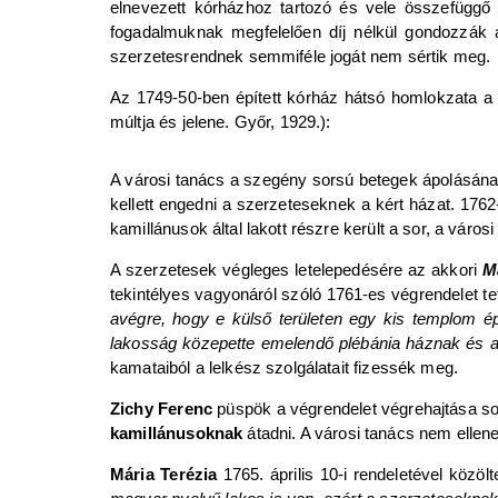
elnevezett kórházhoz tartozó és vele összefüggő 
fogadalmuknak megfelelően díj nélkül gondozzák a
szerzetesrendnek semmiféle jogát nem sértik meg.
Az 1749-50-ben épített kórház hátsó homlokzata a 
múltja és jelene. Győr, 1929.):
A városi tanács a szegény sorsú betegek ápolásának h
kellett engedni a szerzeteseknek a kért házat. 1762-
kamillánusok által lakott részre került a sor, a város
A szerzetesek végleges letelepedésére az akkori
M
tekintélyes vagyonáról szóló 1761-es végrendelet tet
avégre, hogy e külső területen egy kis templom 
lakosság közepette emelendő plébánia háznak és a 
kamataiból a lelkész szolgálatait fizessék meg.
Zichy Ferenc
püspök a végrendelet végrehajtása sor
kamillánusoknak
átadni. A városi tanács nem ellene
Mária Terézia
1765. április 10-i rendeletével közölt