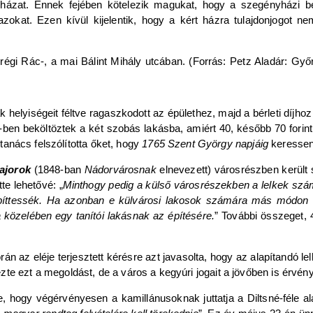
házat. Ennek fejében kötelezik magukat, hogy a szegényházi be
zokat. Ezen kívül kijelentik, hogy a kért házra tulajdonjogot n
régi Rác-, a mai Bálint Mihály utcában. (Forrás: Petz Aladár: G
elyiségeit féltve ragaszkodott az épülethez, majd a bérleti díjhoz i
ben beköltöztek a két szobás lakásba, amiért 40, később 70 forintny
i tanács felszólította őket, hogy
1765 Szent György napjáig
keressen
ajorok
(1848-ban
Nádorvárosnak
elnevezett) városrészben került 
te lehetővé: „
Minthogy pedig a külső városrészekben a lelkek szám
építtessék. Ha azonban e külvárosi lakosok számára más módon 
közelében egy tanítói lakásnak az építésére.
” További összeget, 
án az eléje terjesztett kérésre azt javasolta, hogy az alapítandó l
zte ezt a megoldást, de a város a kegyúri jogait a jövőben is érvény
e, hogy végérvényesen a kamillánusoknak juttatja a Diltsné-féle ala