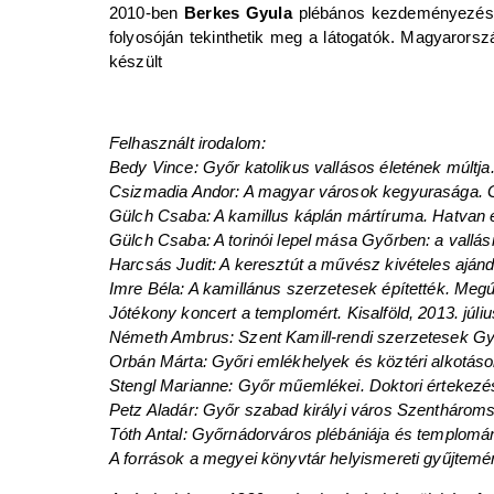
2010-ben
Berkes Gyula
plébános kezdeményezésére
folyosóján tekinthetik meg a látogatók. Magyarorsz
készült
Felhasznált irodalom:
Bedy Vince: Győr katolikus vallásos életének múltj
Csizmadia Andor: A magyar városok kegyurasága. 
Gülch Csaba: A kamillus káplán mártíruma. Hatvan éve
Gülch Csaba: A torinói lepel mása Győrben: a vallási tu
Harcsás Judit: A keresztút a művész kivételes ajándé
Imre Béla: A kamillánus szerzetesek építették. Megúj
Jótékony koncert a templomért. Kisalföld, 2013. július
Németh Ambrus: Szent Kamill-rendi szerzetesek Győ
Orbán Márta: Győri emlékhelyek és köztéri alkotáso
Stengl Marianne: Győr műemlékei. Doktori értekez
Petz Aladár: Győr szabad királyi város Szenthároms
Tóth Antal: Győrnádorváros plébániája és templomán
A források a megyei könyvtár helyismereti gyűjtem