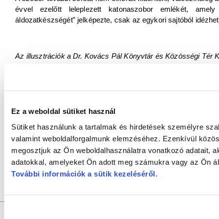
évvel ezelőtt leleplezett katonaszobor emlékét, ame
áldozatkészségét” jelképezte, csak az egykori sajtóból idézhetj
Az illusztrációk a Dr. Kovács Pál Könyvtár és Közösségi Tér 
gyűjteményéből és Digitális könyvtárából származnak.
A Várostörténeti puzzle sorozatának korábbi cikkei:
- 1. rész:
A Radó-szigeti Kioszk
- 2. rész:
A győri repülőtér
Ez a weboldal sütiket használ
- 3. rész:
A Wolf Gyula-féle könyvkereskedés a győri Széch
Sütiket használunk a tartalmak és hirdetések személyre sza
- 4. rész:
Régi győri farsangi bálok
- 5. rész:
Makrisz Agamemnon: Vízicsikó
valamint weboldalforgalmunk elemzéséhez. Ezenkívül közöss
- 6. rész:
A Dunakapu tér
megosztjuk az Ön weboldalhasználatra vonatkozó adatait, a
- 7. rész:
Az Apolló mozi
adatokkal, amelyeket Ön adott meg számukra vagy az Ön álta
- 8. rész:
A Győri Gyufagyár
További információk a sütik kezeléséről
.
GYŐRI SZALON
a
DR. KOVÁCS PÁL KÖNYVTÁR ÉS KÖZÖSSÉ
Felelős szerkesztő:
SZILVÁSI KRISZTIÁN |
Felelős kiadó:
D