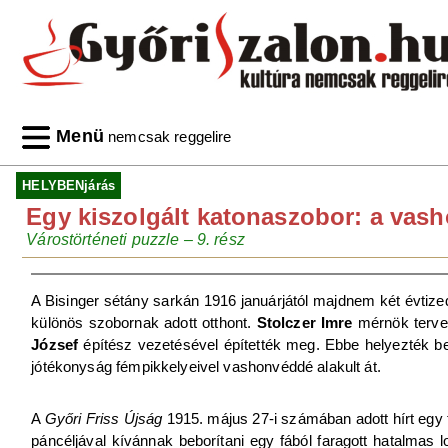
Menü
nemcsak reggelire
HELYBENjárás
Egy kiszolgált katonaszobor: a vas
Várostörténeti puzzle – 9. rész
A Bisinger sétány sarkán 1916 januárjától majdnem két évtizede
különös szobornak adott otthont.
Stolczer Imre
mérnök terve
József
építész vezetésével építették meg. Ebbe helyezték b
jótékonyság fémpikkelyeivel vashonvéddé alakult át.
A
Győri Friss Újság
1915. május 27-i számában adott hírt egy
páncéljával kívánnak beborítani egy fából faragott hatalmas 