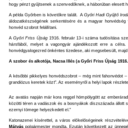
hogy pénzt gyűjtsenek a szenvedőknek, a háborúban elesett 
A példa Győrben is követőkre talált. A
Győri Hadi Gyűjtő Irod
áldozatkészségének serkentésére és a magyar honvédség v
honvéd szobrot felállítani.
A
Győri Friss Újság
1916. február 13-i száma tudósítása sze
hársfából, melyet a vagongyár ajándékozott erre a célra. 
honvédgyalogezred önkéntes tizedese, aki megsebesült, majd a
A szobor és alkotója, Nacsa Illés (a Győri Friss Újság 1916.
A későbbi pikkelyes honvédszobrot – még mint fahonvédot – 1
grandiózus keretek közt”. Az eseményről a helyi lapok részle
Az avatás napján már kora reggel hömpölygött az emberárad
közötti téren a vadászok és a bosnyákok díszszázada állott s
ezernyi tömege helyezkedett el.”
Katonazenei kísérettel, a város előkelőségeinek részvételé
Mátyás
polgármester mondta. Ezután következett az ünnepél