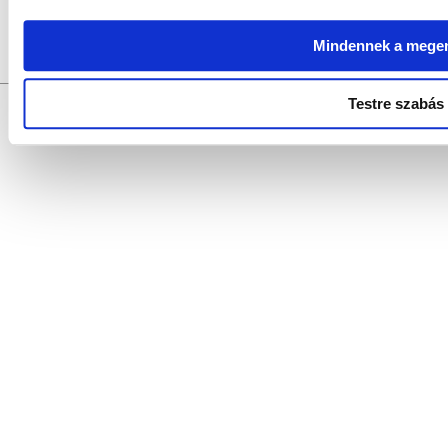
Szerkesztők:
SZABÓ SZILVIA, SZABADOS ÉVA, LŐRIN
Fotók:
VAS BAL
Szerkesztőség:
9021 Győr, Baross Gábor u. 4. Tel.: +36/96/319-997, 
Mindennek a mege
Szerzői jogok:
az oldal teljes tartalmát szerzői jog védi, bármiféle utánk
történhet.
Testre szabás