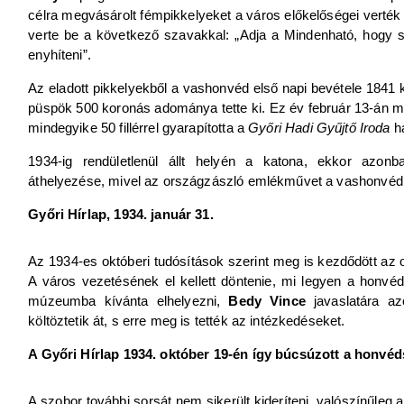
célra megvásárolt fémpikkelyeket a város előkelőségei verték
verte be a következő szavakkal: „Adja a Mindenható, hogy si
enyhíteni”.
Az eladott pikkelyekből a vashonvéd első napi bevétele 1841 
püspök 500 koronás adománya tette ki. Ez év február 13-án má
mindegyike 50 fillérrel gyarapította a
Győri
Hadi Gyűjtő Iroda
ha
1934-ig rendületlenül állt helyén a katona, ekkor azon
áthelyezése, mivel az országzászló emlékművet a vashonvéd v
Győri Hírlap, 1934. január 31.
Az 1934-es októberi tudósítások szerint meg is kezdődött a
A város vezetésének el kellett döntenie, mi legyen a honvé
múzeumba kívánta elhelyezni,
Bedy Vince
javaslatára az
költöztetik át, s erre meg is tették az intézkedéseket.
A Győri Hírlap 1934. október 19-én így búcsúzott a honvéd
A szobor további sorsát nem sikerült kideríteni, valószínűleg