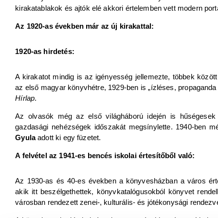
kirakatablakok és ajtók elé akkori értelemben vett modern portá
Az 1920-as években már az új kirakattal:
1920-as hirdetés:
A kirakatot mindig is az igényesség jellemezte, többek közöt
az első magyar könyvhétre, 1929-ben is „ízléses, propaganda er
Hírlap
.
Az olvasók még az első világháború idején is hűségesek 
gazdasági nehézségek időszakát megsínylette. 1940-ben mé
Gyula
adott ki egy füzetet.
A felvétel az 1941-es bencés iskolai értesítőből való:
Az 1930-as és 40-es években a könyvesházban a város érte
akik itt beszélgethettek, könyvkatalógusokból könyvet rendel
városban rendezett zenei-, kulturális- és jótékonysági rendezv