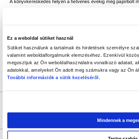
A könyvkereskedés helyén a hetvenes évekig még papírbolt m
A képek a Dr. Kovács Pál Könyvtár és Közösségi Tér Helyism
Forrás: Ifj.Wolf Gyula: Egy győri könyvesbolt nyolcvan éve. Gy
Ez a weboldal sütiket használ
Sütiket használunk a tartalmak és hirdetések személyre sza
A Várostörténeti puzzle sorozatának korábbi cikkei:
valamint weboldalforgalmunk elemzéséhez. Ezenkívül közöss
megosztjuk az Ön weboldalhasználatra vonatkozó adatait, a
- 1. rész:
A Radó-szigeti Kioszk
adatokkal, amelyeket Ön adott meg számukra vagy az Ön álta
- 2. rész:
A győri repülőtér
További információk a sütik kezeléséről
.
GYŐRI SZALON
a
DR. KOVÁCS PÁL KÖNYVTÁR ÉS KÖZÖSSÉ
Felelős szerkesztő:
SZILVÁSI KRISZTIÁN |
Felelős kiadó:
D
Szerkesztők:
SZABÓ SZILVIA, SZABADOS ÉVA, LŐRIN
Fotók:
VAS BAL
Szerkesztőség:
9021 Győr, Baross Gábor u. 4. Tel.: +36/96/319-997, 
Szerzői jogok:
az oldal teljes tartalmát szerzői jog védi, bármiféle utánk
Mindennek a mege
történhet.
Testre szabás