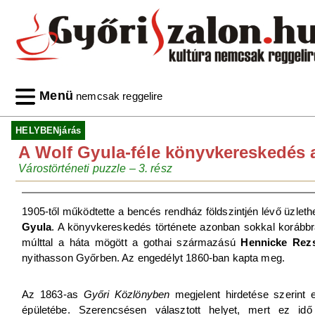
Menü
nemcsak reggelire
HELYBENjárás
A Wolf Gyula-féle könyvkereskedés a
Várostörténeti puzzle – 3. rész
1905-től működtette a bencés rendház földszintjén lévő üzlet
Gyula
. A könyvkereskedés története azonban sokkal korábbr
múlttal a háta mögött a gothai származású
Hennicke Rez
nyithasson Győrben. Az engedélyt 1860-ban kapta meg.
Az 1863-as
Győri Közlönyben
megjelent hirdetése szerint
épületébe. Szerencsésen választott helyet, mert ez id