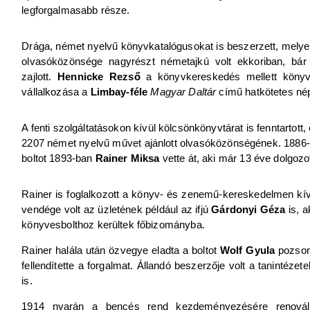
legforgalmasabb része.
Drága, német nyelvű könyvkatalógusokat is beszerzett, melye
olvasóközönsége nagyrészt németajkú volt ekkoriban, bá
zajlott.
Hennicke Rezső
a könyvkereskedés mellett könyv-
vállalkozása a
Limbay-féle
Magyar Daltár
című hatkötetes nép
A fenti szolgáltatásokon kívül kölcsönkönyvtárat is fenntartot
2207 német nyelvű művet ajánlott olvasóközönségének. 1886-ban
boltot 1893-ban
Rainer Miksa
vette át, aki már 13 éve dolgozo
Rainer is foglalkozott a könyv- és zenemű-kereskedelmen kív
vendége volt az üzletének például az ifjú
Gárdonyi Géza
is, a
könyvesbolthoz kerültek főbizományba.
Rainer halála után özvegye eladta a boltot
Wolf Gyula
pozsony
fellendítette a forgalmat. Állandó beszerzője volt a taninté
is.
1914 nyarán a bencés rend kezdeményezésére renováltá