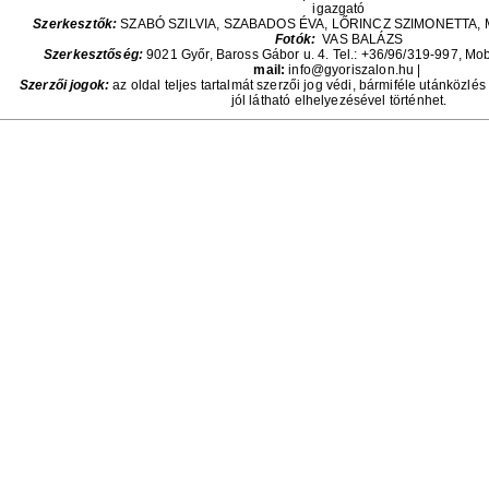
igazgató
Szerkesztők:
SZABÓ SZILVIA, SZABADOS ÉVA, LŐRINCZ SZIMONETTA,
Fotók:
VAS BALÁZS
Szerkesztőség:
9021 Győr, Baross Gábor u. 4. Tel.: +36/96/319-997, Mob
mail:
info@gyoriszalon.hu |
Szerzői jogok:
az oldal teljes tartalmát szerzői jog védi, bármiféle utánközlé
jól látható elhelyezésével történhet.