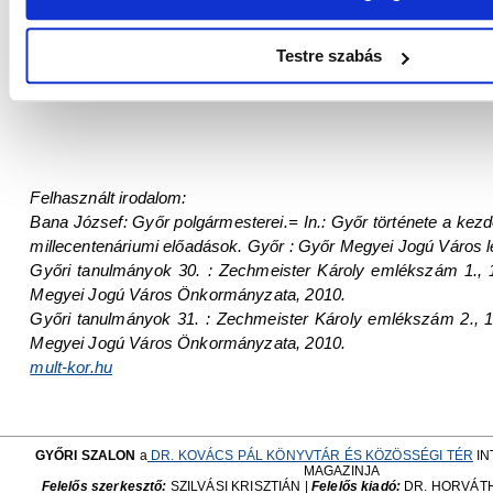
elnevezett utcában egy csempeképet avattak fel róla:
Sán
korabeli festmény alapján készítette el alkotását.
Testre szabás
2016-ban novemberében a győri önkormányzat és a Rotar
emléktáblát
Zechmeister Károly tiszteletére a róla elnevezett u
Felhasznált irodalom:
Bana József: Győr polgármesterei.= In.: Győr története a kezde
millecentenáriumi előadások. Győr : Győr Megyei Jogú Város le
Győri tanulmányok 30. : Zechmeister Károly emlékszám 1., 
Megyei Jogú Város Önkormányzata, 2010.
Győri tanulmányok 31. : Zechmeister Károly emlékszám 2., 
Megyei Jogú Város Önkormányzata, 2010.
mult-kor.hu
GYŐRI SZALON
a
DR. KOVÁCS PÁL KÖNYVTÁR ÉS KÖZÖSSÉGI TÉR
IN
MAGAZINJA
Felelős szerkesztő:
SZILVÁSI KRISZTIÁN |
Felelős kiadó:
DR. HORVÁT