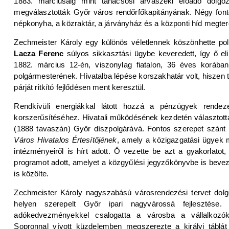
1883. márciusáig mint tanácsosi árvaszéki előadó dolgoz
megválasztották Győr város rendőrfőkapitányának. Négy fontos
népkonyha, a közraktár, a járványház és a központi híd megte
Zechmeister Károly egy különös véletlennek köszönhette pol
Lacza Ferenc
súlyos sikkasztási ügybe keveredett, így ő eli
1882. március 12-én, viszonylag fiatalon, 36 éves korába
polgármesterének. Hivatalba lépése korszakhatár volt, hiszen 
párját ritkító fejlődésen ment keresztül.
Rendkívüli energiákkal látott hozzá a pénzügyek rendez
korszerűsítéséhez. Hivatali működésének kezdetén választo
(1888 tavaszán) Győr díszpolgárává. Fontos szerepet szánt 
Város Hivatalos Értesítőjének
, amely a közigazgatási ügyek me
intézményeiről is hírt adott. Ő vezette be azt a gyakorlatot
programot adott, amelyet a közgyűlési jegyzőkönyvbe is beveze
is közölte.
Zechmeister Károly nagyszabású városrendezési tervet dolg
helyen szerepelt Győr ipari nagyvárossá fejlesztése. 
adókedvezményekkel csalogatta a városba a vállalkozók
Sopronnal vívott küzdelemben megszerezte a királyi táblát