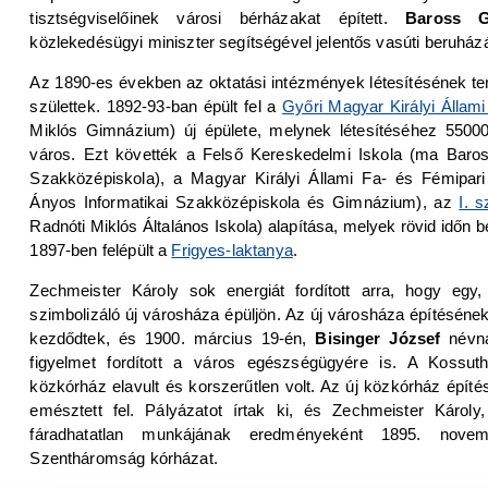
tisztségviselőinek városi bérházakat épített.
Baross G
közlekedésügyi miniszter segítségével jelentős vasúti beruházá
Az 1890-es években az oktatási intézmények létesítésének t
születtek. 1892-93-ban épült fel a
Győri Magyar Királyi Állami
Miklós Gimnázium) új épülete, melynek létesítéséhez 55000 f
város. Ezt követték a Felső Kereskedelmi Iskola (ma Bar
Szakközépiskola), a Magyar Királyi Állami Fa- és Fémipari
Ányos Informatikai Szakközépiskola és Gimnázium), az
I. s
Radnóti Miklós Általános Iskola) alapítása, melyek rövid időn bel
1897-ben felépült a
Frigyes-laktanya
.
Zechmeister Károly sok energiát fordított arra, hogy egy
szimbolizáló új városháza épüljön. Az új városháza építéséne
kezdődtek, és 1900. március 19-én,
Bisinger József
névna
figyelmet fordított a város egészségügyére is. A Kossut
közkórház elavult és korszerűtlen volt. Az új közkórház épít
emésztett fel. Pályázatot írtak ki, és Zechmeister Károly,
fáradhatatlan munkájának eredményeként 1895. nove
Szentháromság kórházat.