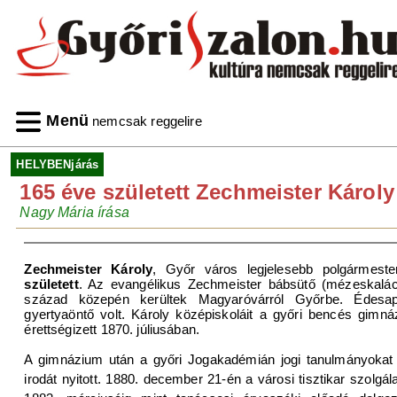
Menü
nemcsak reggelire
HELYBENjárás
165 éve született Zechmeister Károly
Nagy Mária írása
Zechmeister Károly
, Győr város legjelesebb polgármest
született
. Az evangélikus Zechmeister bábsütő (mézeskalác
század közepén kerültek Magyaróvárról Győrbe. Édesa
gyertyaöntő volt. Károly középiskoláit a győri bencés gimná
érettségizett 1870. júliusában.
A gimnázium után a győri Jogakadémián jogi tanulmányokat f
irodát nyitott. 1880. december 21-én a városi tisztikar szolgá