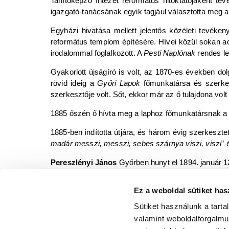
Tanítóképző Intézet református hitoktatójaként tev
igazgató-tanácsának egyik tagjául választotta meg a
Egyházi hivatása mellett jelentős közéleti tevékeny
református templom építésére. Hívei közül sokan ada
irodalommal foglalkozott. A
Pesti Naplónak
rendes le
Gyakorlott újságíró is volt, az 1870-es években do
rövid ideig a
Győri Lapok
főmunkatársa és szerkesz
szerkesztője volt. Sőt, ekkor már az ő tulajdona volt
1885 őszén ő hívta meg a laphoz főmunkatársnak a 
1885-ben indította útjára, és három évig szerkeszte
madár messzi, messzi, sebes szárnya viszi, viszi
” 
Pereszlényi János
Győrben hunyt el 1894. január 1
Ez a weboldal sütiket has
Forrás: wikipédia.hu, Győri Életrajzi lexikon. Gy
Sütiket használunk a tart
Könyvterjesztők Egyesülete, 1981.
valamint weboldalforgalm