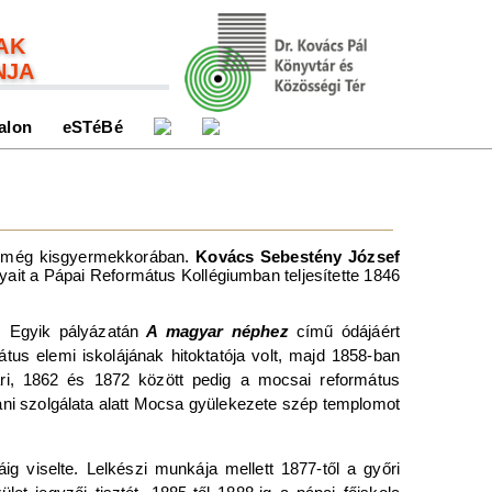
AK
NJA
alon
eSTéBé
, még kisgyermekkorában.
Kovács Sebestény József
ait a Pápai Református Kollégiumban teljesítette 1846
t. Egyik pályázatán
A magyar néphez
című ódájáért
tus elemi iskolájának hitoktatója volt, majd 1858-ban
ári, 1862 és 1872 között pedig a mocsai református
tani szolgálata alatt Mocsa gyülekezete szép templomot
ig viselte. Lelkészi munkája mellett 1877-től a győri