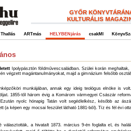
GYŐR KÖNYVTÁRÁN
KULTURÁLIS MAGAZI
Thallás
ARTmás
HELYBENjárás
csakMI
KönyvSz
János
etett
Ipolypásztón földművescsaládban. Szülei korán meghaltak
lyén végzett magántanulmányokat, majd a gimnázium felsőbb osztály
önképzőköri munkájában, annak egy ideig teológus elnöke is vol
yadíjat. 1855-től három évig a Komárom vármegyei Császár reformá
. Ezután nyolc hónapig Tatán volt segédlelkész, később az ász
 (a képen egy mocsai feszület látható 1881-ből). Tíz és fél évi ot
választották, a hivatalt 1873. március 9-én foglalta el, és halálá