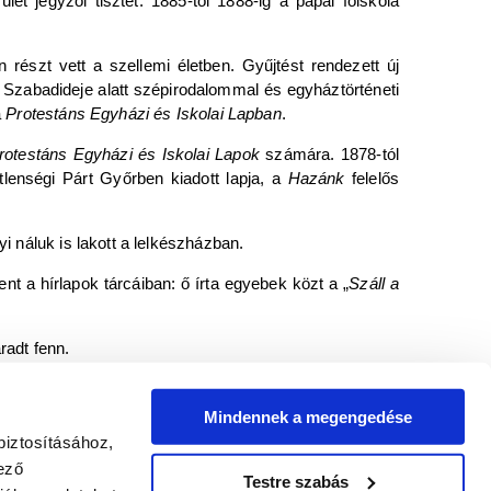
et jegyzői tisztét. 1885-től 1888-ig a pápai főiskola
n részt vett a szellemi életben. Gyűjtést rendezett új
. Szabadideje alatt szépirodalommal és egyháztörténeti
a
Protestáns Egyházi és Iskolai Lapban
.
rotestáns Egyházi és Iskolai Lapok
számára. 1878-tól
lenségi Párt Győrben kiadott lapja, a
Hazánk
felelős
onyi náluk is lakott a lelkészházban.
t a hírlapok tárcáiban: ő írta egyebek közt a „
Száll a
radt fenn.
Nagy Mária
Mindennek a megengedése
 élete és munkái 10. kötet. Budapest : Magyar K.k és
biztosításához,
ező
Testre szabás