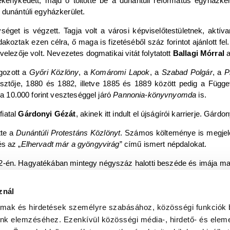
ékenykedett, majd ő töltötte be a dunántúli református egyházkerül
 dunántúli egyházkerület.
séget is végzett. Tagja volt a városi képviselőtestületnek, aktíva
koztak ezen célra, ő maga is fizetéséből száz forintot ajánlott fel
velezője volt. Nevezetes dogmatikai vitát folytatott
Ballagi Mórral
lgozott a
Győri Közlöny
, a
Komáromi Lapok
, a
Szabad Polgár
, a
P
tője, 1880 és 1882, illetve 1885 és 1889 között pedig a Függet
 a 10.000 forint veszteséggel járó
Pannonia-könyvnyomda
is.
fiatal
Gárdonyi Gézát
, akinek itt indult el újságírói karrierje. Gárd
tte a
Dunántúli Protestáns Közlönyt
. Számos költeménye is megjelen
és az „
Elhervadt már a gyöngyvirág
” című ismert népdalokat.
2-én. Hagyatékában mintegy négyszáz halotti beszéde és imája ma
znál
őr : Győri Városi Könyvtár, 1999., Szinnyei József: Magyar írók
almak és hirdetések személyre szabásához, közösségi funkciók 
unk elemzéséhez. Ezenkívül közösségi média-, hirdető- és elem