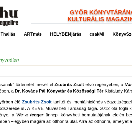
GYŐR KÖNYVTÁRÁN
KULTURÁLIS MAGAZI
Thallás
ARTmás
HELYBENjárás
csakMI
KönyvSz
önyvhéten
ásának” történetét meséli el
Zsubrits Zsolt
első regényében, a
Vár
ében, a
Dr. Kovács Pál Könyvtár és Közösségi Tér
Kisfaludy Kár
Győrben élő
Zsubrits Zsolt
tanítói és mentálhigiénés végzettséggel
dszerébe is. A KÉVE Művészeti Társaság tagja. 2012 óta foglalko
génye, a
Vár a tenger
ünnepi könyvheti bemutatójának elején be
emben – egyben magára az otthonra utal. Arra az otthonra, amelyet 