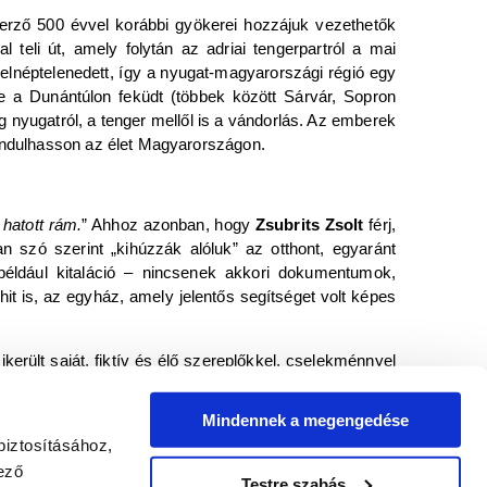
erző 500 évvel korábbi gyökerei hozzájuk vezethetők
teli út, amely folytán az adriai tengerpartról a mai
 elnéptelenedett, így a nyugat-magyarországi régió egy
me a Dunántúlon feküdt (többek között Sárvár, Sopron
g nyugatról, a tenger mellől is a vándorlás. Az emberek
aindulhasson az élet Magyarországon.
 hatott rám.
” Ahhoz azonban, hogy
Zsubrits Zsolt
férj,
 szó szerint „kihúzzák alóluk” az otthont, egyaránt
ya például kitaláció – nincsenek akkori dokumentumok,
it is, az egyház, amely jelentős segítséget volt képes
rült saját, fiktív és élő szereplőkkel, cselekménnyel
tű gondolkodást” egy magasabb horizontra emelni: ahol
írt pedig a legvégére tartogatta, miszerint nekünk,
Mindennek a megengedése
net egy újabb könyv lapjain halad majd tovább.
biztosításához,
ező
Szilvási Krisztián
Testre szabás