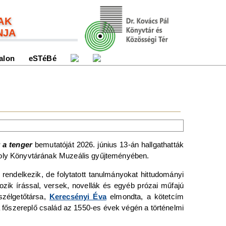
AK
NJA
alon
eSTéBé
 a tenger
bemutatóját 2026. június 13-án hallgathatták
oly Könyvtárának Muzeális gyűjteményében.
 rendelkezik, de folytatott tanulmányokat hittudományi
zik írással, versek, novellák és egyéb prózai műfajú
szélgetőtársa,
Kerecsényi Éva
elmondta, a kötetcím
a főszereplő család az 1550-es évek végén a történelmi