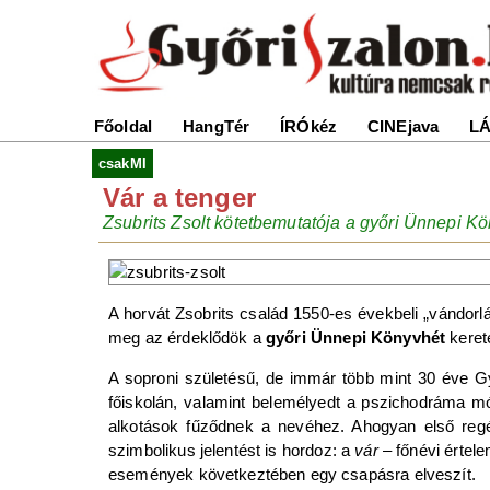
Főoldal
HangTér
ÍRÓkéz
CINEjava
LÁ
csakMI
Vár a tenger
Zsubrits Zsolt kötetbemutatója a győri Ünnepi K
A horvát Zsobrits család 1550-es évekbeli „vándorl
meg az érdeklődök a
győri Ünnepi Könyvhét
keret
A soproni születésű, de immár több mint 30 éve 
főiskolán, valamint belemélyedt a pszichodráma mó
alkotások fűződnek a nevéhez. Ahogyan első re
szimbolikus jelentést is hordoz: a
vár
– főnévi értel
események következtében egy csapásra elveszít.