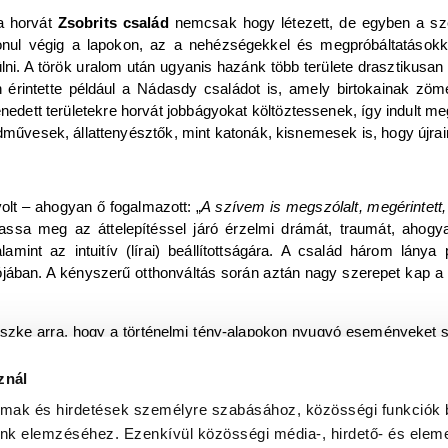
a horvát
Zsobrits család
nemcsak hogy létezett, de egyben a sz
nul végig a lapokon, az a nehézségekkel és megpróbáltatásokkal 
lni. A török uralom után ugyanis hazánk több területe drasztikusan
n érintette például a Nádasdy családot is, amely birtokainak zö
edett területekre horvát jobbágyokat költöztessenek, így indult me
öldművesek, állattenyésztők, mint katonák, kisnemesek is, hogy újr
volt – ahogyan ő fogalmazott: „
A szívem is megszólalt, megérintett,
ssa meg az áttelepítéssel járó érzelmi drámát, traumát, ahogyan
alamint az intuitív (lírai) beállítottságára. A család három lán
jában. A kényszerű otthonváltás során aztán nagy szerepet kap a h
zke arra, hogy a történelmi tény-alapokon nyugvó eseményeket sike
ket. Világképéhez hasonlóan a könyvben is próbálta a „csoport szin
ól, hanem azt, mi az, ami közös, ami összeköt bennünket. A jó h
znál
s családtól
, mivel a folytatás kézirata már készen van, így a törté
almak és hirdetések személyre szabásához, közösségi funkciók 
unk elemzéséhez. Ezenkívül közösségi média-, hirdető- és elem