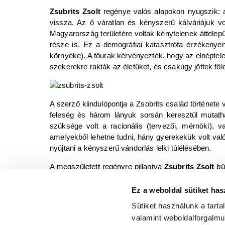
Zsubrits Zsolt
regénye valós alapokon nyugszik: 
vissza. Az ő váratlan és kényszerű kálváriájuk vo
Magyarország területére voltak kénytelenek áttelepü
része is. Ez a demográfiai katasztrófa érzékenye
környéke). A főurak kérvényezték, hogy az elnéptelen
szekerekre rakták az életüket, és csakúgy jöttek f
A szerző kiindulópontja a Zsobrits család története 
feleség és három lányuk sorsán keresztül mutatha
szüksége volt a racionális (tervezői, mérnöki), v
amelyekből lehetne tudni, hány gyerekekük volt való
nyújtani a kényszerű vándorlás lelki túlélésében.
A megszületett regényre pillantva
Zsubrits Zsolt
büs
megtöltenie, mind „a saját gyermekeinek” tekinti ő
az ember nem azt nézi, mi választja el őt másokt
Ez a weboldal sütiket has
olvasóknak nem kell végleg elszakadnunk a
Zsobrit
Sütiket használunk a tart
valamint weboldalforgalm