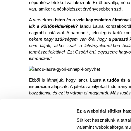
népdalrészletekkel váltakoznak. Erről bevallja, néh
van, amikor a népköltészet érvényesebben szól.
A versekben
Isten és a vele kapcsolatos élménye
kik a költőpéldaképek?
Iancu Laura korszakokró
nagyobb hatással. A harmadik, jelenleg is tartó ko
nekem nagy szükségem van őrá, hogy a paraszti kult
nem látjuk, akkor csak a látványelemekben botl
természetfelettivel. Ezt Csoóri érti, egyszerre h
elmondani
.”
Ebből is láthatjuk, hogy Iancu Laura
a tudós és a
inspiráción alapszik. A játékszabályokat tudományműv
hozzátenni, és ezt is várom el magamtól. Más tudós
A beszélgetés során bepillanthattunk egy különleg
közelségét szeretné megtapasztalni, legjobb, ha 
Ez a weboldal sütiket has
megtalálható
.
Sütiket használunk a tart
valamint weboldalforgalm