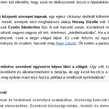
a nem tud ellenállni, hogy sorai ne ölelkezzenek össze a népdalokév
k központi szerepet kapnak
, egy egész ciklusnyi dedikált költemé
l mesél, amelyek első meghatározó alakja
Hervay Gizella
volt. 
rszak
Csoóri Sándorhoz
fűzi. A sok hasonló vonás, küzdelmek mia
úrát nagyon-nagyon jól érti, értelmezi, „intellektualizálja”. Ha a
adozunk, csak a tárgyi világot látjuk. Ez csak felszín, az 
agyományos és modern, hasonló még
Nagy László
. Ők ketten a paras
 művész szemével egyszerre képes látni a világot
. Úgy véli, k
előként és alkotóemberként is betartja, de egy kicsit feszíti is a 
 meg nyilván mást tesz hozzá, például a rendkívüli nyelvtudását
.”
es alkotói műhelybe, egy széles műveltségű ember világképébe, de
kézbe veszi valamelyik kötetét, például a
legújabbat
, amely a D
znál
almak és hirdetések személyre szabásához, közösségi funkciók 
unk elemzéséhez. Ezenkívül közösségi média-, hirdető- és elem