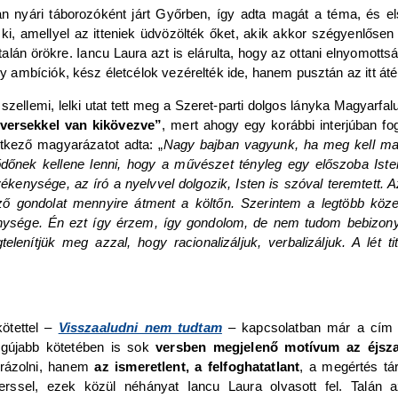
an nyári táborozóként járt Győrben, így adta magát a téma, és e
 ki, amellyel az itteniek üdvözölték őket, akik akkor szégyenlősen
alán örökre. Iancu Laura azt is elárulta, hogy az ottani elnyomottság
mbíciók, kész életcélok vezérelték ide, hanem pusztán az itt átél
zellemi, lelki utat tett meg a Szeret-parti dolgos lányka Magyarfal
versekkel van kikövezve”
, mert ahogy egy korábbi interjúban fo
etkező magyarázatot adta: „
Nagy bajban vagyunk, ha meg kell mag
etődőnek kellene lenni, hogy a művészet tényleg egy előszoba Ist
evékenysége, az író a nyelvvel dolgozik, Isten is szóval teremtet
ező gondolat mennyire átment a költőn. Szerintem a legtöbb köz
ysége. Én ezt így érzem, így gondolom, de nem tudom bebizonyíta
lenítjük meg azzal, hogy racionalizáljuk, verbalizáljuk. A lét 
kötettel –
Visszaaludni nem tudtam
– kapcsolatban már a cím i
 legújabb kötetében is sok
versben megjelenő motívum az éjsz
brázolni, hanem
az ismeretlent, a felfoghatatlant
, a megértés tá
verssel, ezek közül néhányat Iancu Laura olvasott fel. Talán