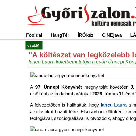
Főoldal
HangTér
ÍRÓkéz
CINEjava
LÁ
csakMI
''A költészet van legközelebb I
Iancu Laura kötetbemutatója a győri Ünnepi Kön
A
97. Ünnepi Könyvhét
megnyitóját követően
J.
elsőként az irodalombarátokat
2026. június 11-én
dé
A felvezetőben is hallhattuk, hogy
Iancu Laura
a mo
alkotásokat hozott létre. Elsősorban költőként ismer
teológiával, szociográfiával is ötvöződik, ahogy ő f