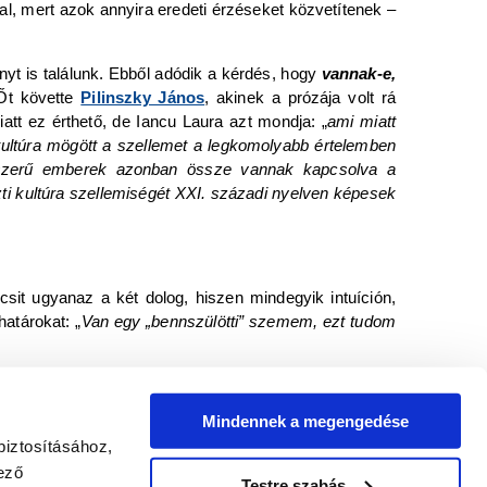
al, mert azok annyira eredeti érzéseket közvetítenek –
nyt is találunk. Ebből adódik a kérdés, hogy
vannak-e,
Őt követte
Pilinszky János
, akinek a prózája volt rá
tt ez érthető, de Iancu Laura azt mondja: „
ami miatt
 kultúra mögött a szellemet a legkomolyabb értelemben
egyszerű emberek azonban össze vannak kapcsolva a
zti kultúra szellemiségét XXI. századi nyelven képesek
icsit ugyanaz a két dolog, hiszen mindegyik intuíción,
határokat: „
Van egy „bennszülötti” szemem, ezt tudom
 ha valaki
Iancu Laura
lényét, vagy a költészet isteni
r. Kovács Pál Könyvtár és Közösségi Tér
polcain is
Mindennek a megengedése
biztosításához,
ező
SzaSzi
Testre szabás