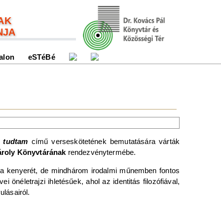
AK
NJA
alon
eSTéBé
m tudtam
című verseskötetének bemutatására várták
ároly Könyvtárának
rendezvénytermébe.
i a kenyerét, de mindhárom irodalmi műnemben fontos
 önéletrajzi ihletésűek, ahol az identitás filozófiával,
ulásairól.