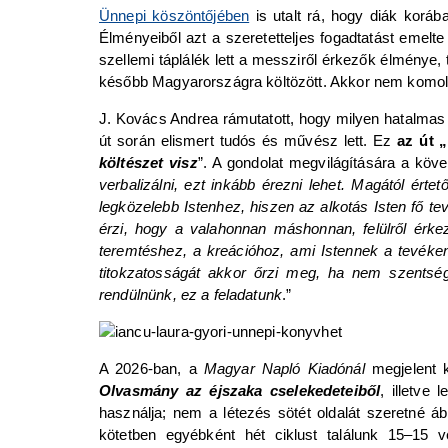
Ünnepi köszöntőjében
is utalt rá, hogy diák koráb
Élményeiből azt a szeretetteljes fogadtatást emelte
szellemi táplálék lett a messziről érkezők élménye, t
később Magyarországra költözött. Akkor nem komoly a
J. Kovács Andrea rámutatott, hogy milyen hatalmas s
út során elismert tudós és művész lett. Ez
az út „
költészet visz
”. A gondolat megvilágítására a köv
verbalizálni, ezt inkább érezni lehet. Magától ért
legközelebb Istenhez, hiszen az alkotás Isten fő t
érzi, hogy a valahonnan máshonnan, felülről érk
teremtéshez, a kreációhoz, ami Istennek a tevéken
titokzatosságát akkor őrzi meg, ha nem szentségte
rendülnünk, ez a feladatunk
.”
A 2026-ban, a
Magyar Napló Kiadónál
megjelent 
Olvasmány az éjszaka cselekedeteiből
, illetve
használja; nem a létezés sötét oldalát szeretné á
kötetben egyébként hét ciklust találunk 15–15 