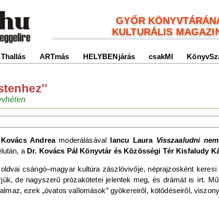
GYŐR KÖNYVTÁRÁN
KULTURÁLIS MAGAZI
Thallás
ARTmás
HELYBENjárás
csakMI
KönyvSz
stenhez''
yvhéten
 Kovács Andrea
moderálásával
Iancu Laura
Visszaaludni ne
lután, a
Dr. Kovács Pál Könyvtár és Közösségi Tér
Kisfaludy K
ldvai csángó–magyar kultúra zászlóvivője, néprajzosként keres
jük, de nagyszerű prózakötetei jelentek meg, és drámát is írt. Művei
ogalmaz, ezek „óvatos vallomások” gyökereiről, kötődéseiről, viszony