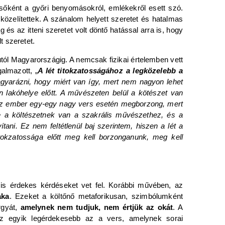
lsőként a győri benyomásokról, emlékekről esett szó.
 közelítettek. A szánalom helyett szeretet és hatalmas
 és az itteni szeretet volt döntő hatással arra is, hogy
t szeretet.
utól Magyarországig. A nemcsak fizikai értelemben vett
galmazott, „
A lét titokzatosságához a legközelebb a
yarázni, hogy miért van így, mert nem nagyon lehet
en lakóhelye előtt. A művészeten belül a kötészet van
t. Az ember egy-egy nagy vers esetén megborzong, mert
e a költészetnek van a szakrális művészethez, és a
ni. Ez nem feltétlenül baj szerintem, hiszen a lét a
titokzatossága előtt meg kell borzonganunk, meg kell
s érdekes kérdéseket vet fel. Korábbi művében, az
aka
. Ezeket a költőnő metaforikusan, szimbólumként
rgyát,
amelynek nem tudjuk, nem értjük az okát
. A
 az egyik legérdekesebb az a vers, amelynek sorai