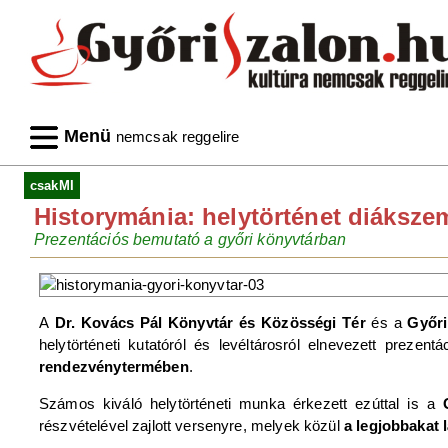
Menü
nemcsak reggelire
csakMI
Historymánia: helytörténet diáksz
Prezentációs bemutató a győri könyvtárban
A
Dr. Kovács Pál Könyvtár és Közösségi Tér
és a
Győri
helytörténeti kutatóról és levéltárosról elnevezett prezent
rendezvénytermében
.
Számos kiváló helytörténeti munka érkezett ezúttal is a
részvételével zajlott versenyre, melyek közül
a legjobbakat 