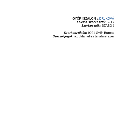
GYŐRI SZALON
a
DR. KOVÁ
Felelős szerkesztő:
SZILV
Szerkesztők:
SZABÓ 
Szerkesztőség:
9021 Győr, Baross 
Szerzői jogok:
az oldal teljes tartalmát sze