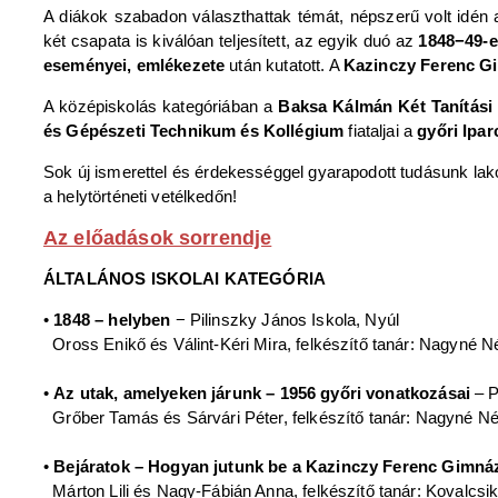
A diákok szabadon választhattak témát, népszerű volt idén 
két csapata is kiválóan teljesített, az egyik duó az
1848−49-es
eseményei, emlékezete
után kutatott. A
Kazinczy Ferenc G
A középiskolás kategóriában a
Baksa Kálmán Két Tanítás
és Gépészeti Technikum és Kollégium
fiataljai a
győri Ipar
Sok új ismerettel és érdekességgel gyarapodott tudásunk lakóh
a helytörténeti vetélkedőn!
Az előadások sorrendje
ÁLTALÁNOS ISKOLAI KATEGÓRIA
•
1848 – helyben
− Pilinszky János Iskola, Nyúl
Oross Enikő és Válint-Kéri Mira, felkészítő tanár: Nagyné N
•
Az utak, amelyeken járunk – 1956 győri vonatkozásai
– P
Grőber Tamás és Sárvári Péter, felkészítő tanár: Nagyné N
•
Bejáratok – Hogyan jutunk be a Kazinczy Ferenc Gimn
Márton Lili és Nagy-Fábián Anna, felkészítő tanár: Kovalcsik 