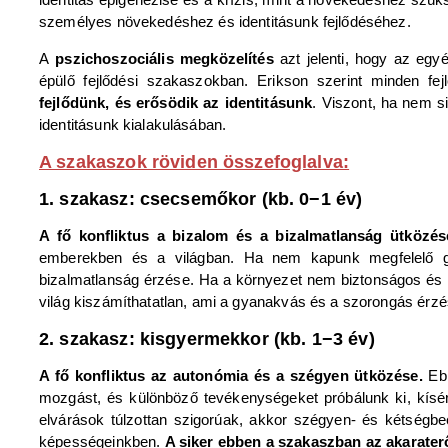
személyes növekedéshez és identitásunk fejlődéséhez.
A
pszichoszociális megközelítés
azt jelenti, hogy az egy
épülő fejlődési szakaszokban. Erikson szerint minden fej
fejlődünk, és erősödik az identitásunk
. Viszont, ha nem s
identitásunk kialakulásában.
A szakaszok röviden összefoglalva:
1. szakasz: csecsemőkor (kb. 0−1 év)
A fő konfliktus a bizalom és a bizalmatlanság ütközés
emberekben és a világban. Ha nem kapunk megfelelő go
bizalmatlanság érzése. Ha a környezet nem biztonságos és m
világ kiszámíthatatlan, ami a gyanakvás és a szorongás érzé
2. szakasz: kisgyermekkor (kb. 1−3 év)
A fő konfliktus az autonómia és a szégyen ütközése.
Eb
mozgást, és különböző tevékenységeket próbálunk ki, kísér
elvárások túlzottan szigorúak, akkor szégyen- és kétségbee
képességeinkben.
A siker ebben a szakaszban az akarater