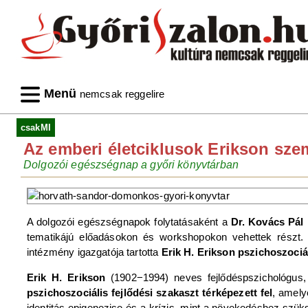
Menü
nemcsak reggelire
csakMI
Az emberi életciklusok Erikson sze
Dolgozói egészségnap a győri könyvtárban
A dolgozói egészségnapok folytatásaként a
Dr. Kovács Pál
tematikájú előadásokon és workshopokon vehettek részt.
intézmény igazgatója tartotta
Erik H. Erikson
pszichoszociál
Erik H. Erikson
(1902−1994) neves fejlődéspszichológus, el
pszichoszociális fejlődési szakaszt térképezett fel
, amely
identitás epigenezise és a krízis, mint a növekedéshez szük