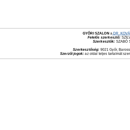
GYŐRI SZALON
a
DR. KOVÁ
Felelős szerkesztő:
SZILV
Szerkesztők:
SZABÓ 
Szerkesztőség:
9021 Győr, Baross 
Szerzői jogok:
az oldal teljes tartalmát sze