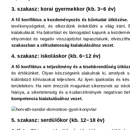
3. szakasz: korai gyermekkor (kb. 3−6 év)
A fő konfliktus a kezdeményezés és bűntudat ütközése.
tevékenységeket, és elkezdünk érdeklődni a világ iránt. 
kialakulását. Ha bátorítást és támogatást kapunk a kezdemé
elnyomást és negatív visszajelzést tapasztalunk, elveszít
szakaszban a céltudatosság kialakulásához vezet.
4. szakasz: iskoláskor (kb. 6−12 év)
A fő konfliktus a teljesítmény és a kisebbrendűség ütkö
és értékünket. Olyan készségeink alakulnak ki, amelyek s
különböző kihívásokat teljesíteni. Az ilyen iparkodás és k
területeken. Ha nem érezzük magunkat sikeresnek az iskol
hiánya, a sikertelenség és a kudarcélmények negatívan bef
kompetencia kialakulásához vezet.
5. szakasz: serdülőkor (kb. 12−18 év)