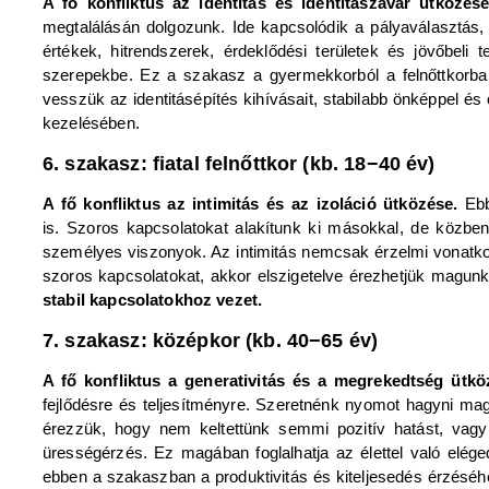
A fő konfliktus az identitás és identitászavar ütközés
megtalálásán dolgozunk. Ide kapcsolódik a pályaválasztás
értékek, hitrendszerek, érdeklődési területek és jövőbeli
szerepekbe. Ez a szakasz a gyermekkorból a felnőttkorba 
vesszük az identitásépítés kihívásait, stabilabb önképpel és
kezelésében.
6. szakasz: fiatal felnőttkor (kb. 18−40 év)
A fő konfliktus az intimitás és az izoláció ütközése.
Ebb
is. Szoros kapcsolatokat alakítunk ki másokkal, de közbe
személyes viszonyok. Az intimitás nemcsak érzelmi vonatko
szoros kapcsolatokat, akkor elszigetelve érezhetjük magunk
stabil kapcsolatokhoz vezet.
7. szakasz: középkor (kb. 40−65 év)
A fő konfliktus a generativitás és a megrekedtség ütkö
fejlődésre és teljesítményre. Szeretnénk nyomot hagyni mag
érezzük, hogy nem keltettünk semmi pozitív hatást, vagy 
ürességérzés. Ez magában foglalhatja az élettel való elég
ebben a szakaszban a produktivitás és kiteljesedés érzéséh