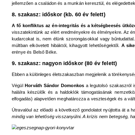
jellemzően a családon és a munkán keresztül, és elégedettek
8. szakasz: időskor (kb. 60 év felett)
A fő konfliktus az én-integritás és a kétségbeesés ütkö
visszatekintünk az elért eredményekre és élményekre. Az én in
kudarcokat is, nem élünk szorongásokkal vagy bűntudattal.
múltban elkövetett hibáktól, kihagyott lehetőségektől.
A sike
erénye és Belső Béke.
9. szakasz: nagyon időskor (80 év felett)
Ebben a különleges életszakaszban megjelenik a törékenység
Végül
Horváth Sándor Domonkos
a legutolsó szakaszról 
halálra készülők és a haldoklók támogatásának nemzetköz
elfogadás) alapvetően meghatározza a veszteségek és a válto
Útravalóul az előadó a következő gondolatot nyújtotta át a h
mindig van lehetőség visszanyúlni. A krízis nem betegség, h