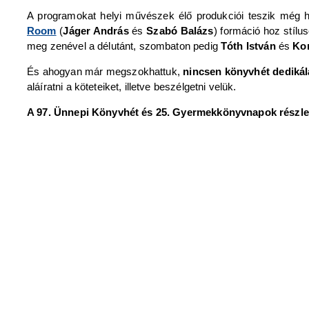
A programokat helyi művészek élő produkciói teszik még
Room
(
Jáger András
és
Szabó Balázs
) formáció hoz stíl
meg zenével a délutánt, szombaton pedig
Tóth István
és
Ko
És ahogyan már megszokhattuk,
nincsen könyvhét dedikál
aláíratni a köteteiket, illetve beszélgetni velük.
A 97. Ünnepi Könyvhét és 25. Gyermekkönyvnapok részle