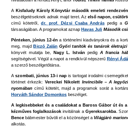
A
Kisfaludy Károly Könyvtár második emeleti rendezvé
beszélgetéseknek adnak majd teret. Az
első napon, csütör
című kötetről,
dr. prof. Dézsi Csaba András
pedig a
G
társaságában. A programokat aznap
Havas Juli
Második csi
Pénteken, június 12-én
a történelmi kiadványokra és a kortá
meg, majd
Biczó Zalán
Győri tanítók és tanárok életrajzi
könyvét mutatja be,
Nagy L. István
pedig
A francia há
segítségével. Végül a napot a rendkívül népszerű
Rényi Ád
a szerző beszélgetőtársa.
A
szombati, június 13-i nap
is tartogat irodalmi csemegéke
történet érkezik:
Vereckei Nikolett
Invincibile – A legyőz
nyomában
című kötetét, majd a programok sorát a kortá
Horváth Sándor Domonkos
beszélget.
A legkisebbeket és a családokat a Baross Gábor út és a
kézműves foglalkozások
invitálnak a
Gyereksarokba
. Szo
Bence
bábmester bűvöli el a közönséget a
Világjáró marion
alkotás.