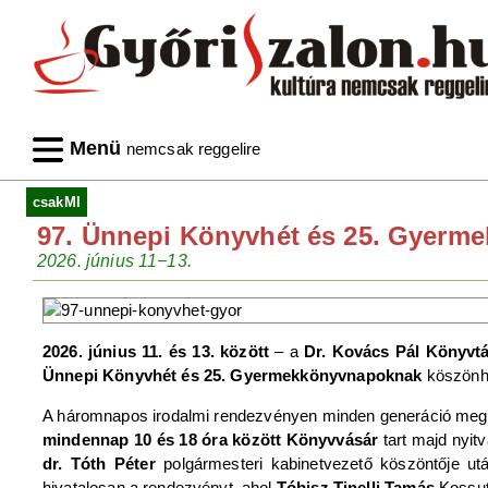
Menü
nemcsak reggelire
csakMI
97. Ünnepi Könyvhét és 25. Gyer
2026. június 11−13.
2026. június 11. és 13. között
– a
Dr. Kovács Pál Könyvt
Ünnepi Könyvhét és 25. Gyermekkönyvnapoknak
köszönh
A háromnapos irodalmi rendezvényen minden generáció megtal
mindennap 10 és 18 óra között Könyvvásár
tart majd nyit
dr. Tóth Péter
polgármesteri kabinetvezető köszöntője u
hivatalosan a rendezvényt, ahol
Tóbisz Tinelli Tamás
Kossuth