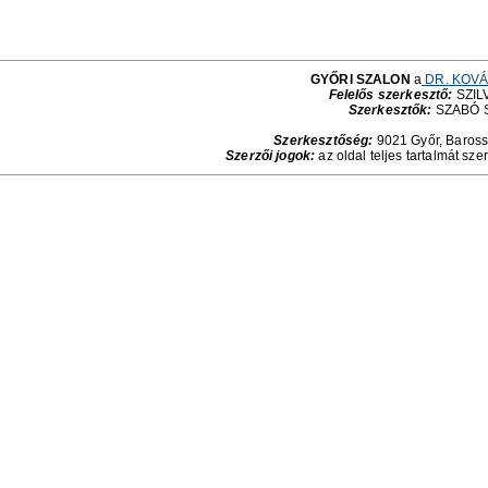
GYŐRI SZALON
a
DR. KOVÁ
Felelős szerkesztő:
SZILV
Szerkesztők:
SZABÓ 
Szerkesztőség:
9021 Győr, Baross 
Szerzői jogok:
az oldal teljes tartalmát sze