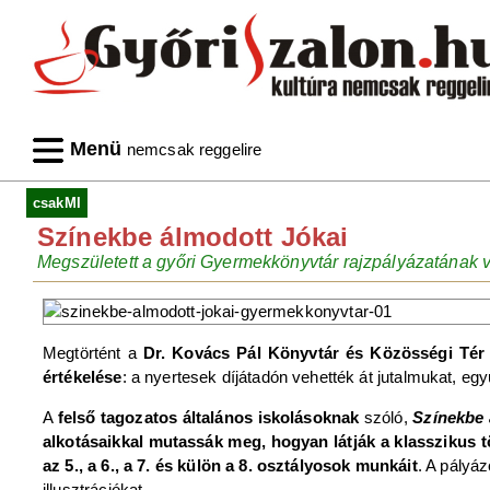
Menü
nemcsak reggelire
csakMI
Színekbe álmodott Jókai
Megszületett a győri Gyermekkönyvtár rajzpályázatának
Megtörtént a
Dr. Kovács Pál Könyvtár és Közösségi Té
értékelése
: a nyertesek díjátadón vehették át jutalmukat, egyút
A
felső tagozatos általános iskolásoknak
szóló,
Színekbe 
alkotásaikkal mutassák meg, hogyan látják a klasszikus t
az 5., a 6., a 7. és külön a 8. osztályosok munkáit
. A pályá
illusztrációkat.