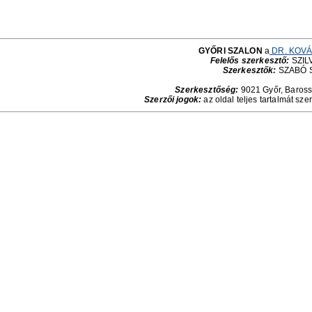
GYŐRI SZALON
a
DR. KOVÁ
Felelős szerkesztő:
SZILV
Szerkesztők:
SZABÓ 
Szerkesztőség:
9021 Győr, Baross 
Szerzői jogok:
az oldal teljes tartalmát sze