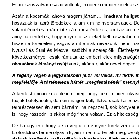
És mi szószátyár család voltunk, mindenki mindenkinek a szto
Aztán a kocsmák, ahová magam jártam…
Imádtam hallgat
hosszúak is, apró töredékek is, amik mind nyersanyagok. 
valami érdekes, mármint számomra érdekes, ami aztán me
annyiban érdekes, hogy milyen díszleteket kell használnom 
hiszen a történelem, vagyis amit annak nevezünk, nem más
Nyuszi és Süni és Medve, satöbbi a szereplőik. Élethelyz
következményei, csak rámutat az emberi lélek milyenség
olvasóknak élményt nyújtsunk
, akár sír, akár nevet éppen.
A regény végén a jegyzetekben jelzi, mi valós, mi fiktív, 
megfelelője. A történelemi háttér „megfestésénél” menny
A kérdést onnan közelíteném meg, hogy nem minden olvasón
tudjuk befolyásolni, de nem is igen kell, illetve csak ha pé
természetesen én sem bánnám, ha népszerű, sok könyvet ela
is, hogy rászedni, s akkor még finom voltam. Ez a hitelesség e
De ha úgy érti, hogy a szövegben mennyire törekszem a hi
Előfordulnak benne olyasmik, amik nem történtek meg, de ol