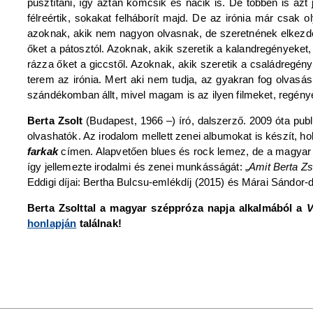
pusztítani, így aztán komcsik és nácik is. De többen is az
félreértik, sokakat felháborít majd. De az irónia már csak
azoknak, akik nem nagyon olvasnak, de szeretnének elkezden
őket a pátosztól. Azoknak, akik szeretik a kalandregényeket,
rázza őket a giccstől. Azoknak, akik szeretik a családregénye
terem az irónia. Mert aki nem tudja, az gyakran fog olv
szándékomban állt, mivel magam is az ilyen filmeket, regén
Berta Zsolt
(Budapest, 1966 –) író, dalszerző. 2009 óta publ
olvashatók. Az irodalom mellett zenei albumokat is készít, ho
farkak
címen. Alapvetően blues és rock lemez, de a magyar
így jellemezte irodalmi és zenei munkásságát: „
Amit Berta Zs
Eddigi díjai: Bertha Bulcsu-emlékdíj (2015) és Márai Sándor-d
Berta Zsolttal a magyar széppróza napja alkalmából a
V
honlapján
találnak!