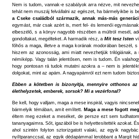
Nem is tudom, vannak-e szabályok arra nézve, mit nevezhetü
tehát nem muszáj felvállalni az egészet, ha bármelyikbe is b
a Cseke családból származik, annak más-más generáci
egymást, már csak azért is, mert fel- és lemenői egymásna
elbeszélő, s a könyv nagyobb részében a múltról mesél, a
gondoltakat, megélteket. A harmadik rész, a
Mit tesz Isten
vi
főhős a maga, illetve a maga korának modorában beszél, s 
hiszem az azonosság, ami miatt nevezhetjük trilógiának, a 
némiképp. Vagy talán jelentősen, nem is tudom. Én valaho
hogy pontosan rá tudok mutatni azokra a – nem is jelenté
dolgokat, mint az apám. A nagyapámról ezt nem tudom biztosa
Ebben a kötetben is bizonyítja, mennyire otthonos az 
élethelyzetek, emberek, sorsok? Mi a vezérfonal?
Be kell, hogy valljam, maga a mese inspirál, vagyis nincs
bármelyik témában, amit említett.
Maga a mese fogott me
éltem meg ezeket a meséket, de persze ezt sem tudhatom, 
tananyagaimra. Sőt, igazából be is helyettesítették azokat. É
ahol szintén folyton sztorizgatott valaki, az egyik nagy
nyíltparanccsal, az egyik dédapámmal lerobbant a Margit híd