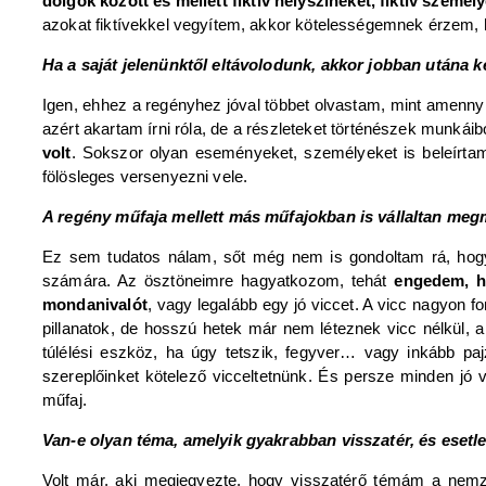
dolgok között és mellett fiktív helyszíneket, fiktív személ
azokat fiktívekkel vegyítem, akkor kötelességemnek érzem, h
Ha a saját jelenünktől eltávolodunk, akkor jobban utána k
Igen, ehhez a regényhez jóval többet olvastam, mint amennyi
azért akartam írni róla, de a részleteket történészek munkái
volt
. Sokszor olyan eseményeket, személyeket is beleírtam
fölösleges versenyezni vele.
A regény műfaja mellett más műfajokban is vállaltan meg
Ez sem tudatos nálam, sőt még nem is gondoltam rá, ho
számára. Az ösztöneimre hagyatkozom, tehát
engedem, ho
mondanivalót
, vagy legalább egy jó viccet. A vicc nagyon f
pillanatok, de hosszú hetek már nem léteznek vicc nélkül, 
túlélési eszköz, ha úgy tetszik, fegyver… vagy inkább paj
szereplőinket kötelező vicceltetnünk. És persze minden jó 
műfaj.
Van-e olyan téma, amelyik gyakrabban visszatér, és esetle
Volt már, aki megjegyezte, hogy visszatérő témám a nemz