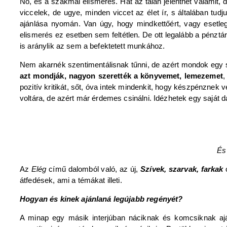
No, és a szakmai elismerés. Hát az talán jelenthet valamit
viccelek, de ugye, minden viccet az élet ír, s általában tudj
ajánlása nyomán. Van úgy, hogy mindkettőért, vagy esetleg
elismerés ez esetben sem feltétlen. De ott legalább a pénztá
is aránylik az sem a befektetett munkához.
Nem akarnék szentimentálisnak tűnni, de azért mondok egy 
azt mondják, nagyon szerették a könyvemet, lemezemet
,
pozitív kritikát, sőt, óva intek mindenkit, hogy készpénznek 
voltára, de azért már érdemes csinálni. Idézhetek egy saját 
És
Az
Elég
című dalomból való, az új,
Szívek, szarvak, farkak
átfedések, ami a témákat illeti.
Hogyan és kinek ajánlaná legújabb regényét?
A minap egy másik interjúban náciknak és komcsiknak ajá