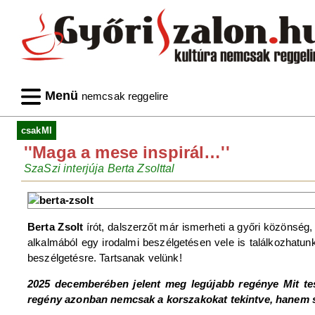
Menü
nemcsak reggelire
csakMI
''Maga a mese inspirál…''
SzaSzi interjúja Berta Zsolttal
Berta Zsolt
írót, dalszerzőt már ismerheti a győri közönsé
alkalmából egy irodalmi beszélgetésen vele is találkozhatun
beszélgetésre. Tartsanak velünk!
2025 decemberében jelent meg legújabb regénye Mit tes
regény azonban nemcsak a korszakokat tekintve, hanem so