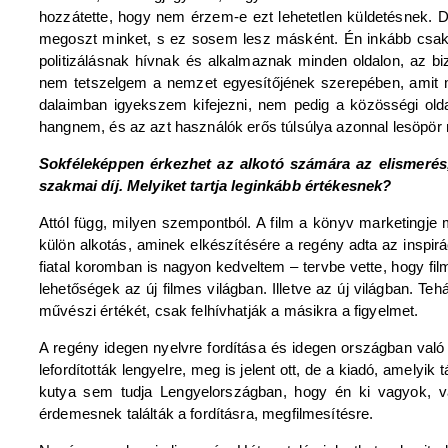
hozzátette, hogy nem érzem-e ezt lehetetlen küldetésnek. D
megoszt minket, s ez sosem lesz másként. Én inkább csak a
politizálásnak hívnak és alkalmaznak minden oldalon, az bi
nem tetszelgem a nemzet egyesítőjének szerepében, amit mon
dalaimban igyekszem kifejezni, nem pedig a közösségi olda
hangnem, és az azt használók erős túlsúlya azonnal lesöpör 
Sokféleképpen érkezhet az alkotó számára az elismerés,
szakmai díj. Melyiket tartja leginkább értékesnek?
Attól függ, milyen szempontból. A film a könyv marketingje
külön alkotás, aminek elkészítésére a regény adta az inspirá
fiatal koromban is nagyon kedveltem – tervbe vette, hogy fil
lehetőségek az új filmes világban. Illetve az új világban. Teh
művészi értékét, csak felhívhatják a másikra a figyelmet.
A regény idegen nyelvre fordítása és idegen országban való 
lefordították lengyelre, meg is jelent ott, de a kiadó, amely
kutya sem tudja Lengyelországban, hogy én ki vagyok, va
érdemesnek találták a fordításra, megfilmesítésre.