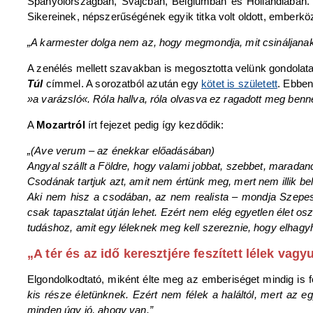
Spanyolországban, Svájcban, Belgiumban és Hollandiában
Sikereinek, népszerűségének egyik titka volt oldott, emberkö
„A karmester dolga nem az, hogy megmondja, mit csináljana
A zenélés mellett szavakban is megosztotta velünk gondolatait,
Túl
címmel. A sorozatból azután egy
kötet is született
. Ebben
»a varázsló«. Róla hallva, róla olvasva ez ragadott meg ben
A
Mozartról
írt fejezet pedig így kezdődik:
„(Ave verum – az énekkar előadásában)
Angyal szállt a Földre, hogy valami jobbat, szebbet, marada
Csodának tartjuk azt, amit nem értünk meg, mert nem illik be
Aki nem hisz a csodában, az nem realista – mondja Szepes 
csak tapasztalat útján lehet. Ezért nem elég egyetlen élet o
tudáshoz, amit egy léleknek meg kell szereznie, hogy elhagyha
„A tér és az idő keresztjére feszített lélek vagyu
Elgondolkodtató, miként élte meg az emberiséget mindig is f
kis része életünknek. Ezért nem félek a haláltól, mert az
minden úgy jó, ahogy van.”