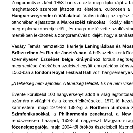
Zongoraművészként 1953-ban szerezte meg diplomáját a
L
meghatározó szerepet játszott az életében, különösen a s
Hangversenyrendező Vállalatnál
. Valószínűleg az egész 
otthonában eljátszotta a
Marosszéki táncokat
. Kodály eli
meg diplomakoncertje előtt, és maga mellé vette szolfézst
mértékben lekötötték a zongoraművész idejét, hogy a tanítást
Vásáry Tamás nemzetközi karrierje
Leningrádban
és
Mos
Brüsszelben és Rio de Janeiró-ban
. A brüsszeli siker kül
személyesen
Erzsébet belga királynőhöz
fordult segíts
megmentése érdekében szüleivel együtt emigrációba kényszer
1960-ban a
londoni Royal Festival Hall
volt, hangversenyeiv
„A tehetség nem ajándék. A tehetség feladat. És ha nem visele
Évente körülbelül 100 hangversenyt adott a világ legfontos
számára a világhírt és a koncertfelkéréseket. 1971-től kezd
karmestere, majd 1979-tól 1982-ig a
Northern Sinfonia
z
Szimfonikusokkal
, a
Philharmonia zenekarral
, a
New 
rendszeresen hazajárt, 1993-tól nagyrészt Magyarország
főzeneigazgatója
, majd 2004-től örökös tiszteletbeli főze