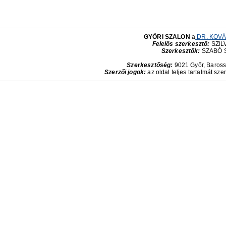
GYŐRI SZALON
a
DR. KOVÁ
Felelős szerkesztő:
SZILV
Szerkesztők:
SZABÓ 
Szerkesztőség:
9021 Győr, Baross 
Szerzői jogok:
az oldal teljes tartalmát sze