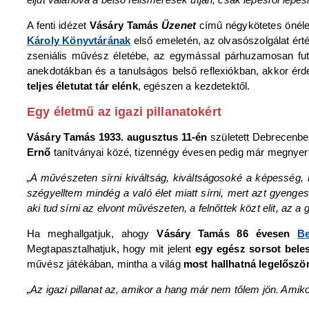
A fenti idézet
Vásáry Tamás
Üzenet
című négykötetes önéletr
Károly Könyvtárának
első emeletén, az olvasószolgálat é
zseniális művész életébe, az egymással párhuzamosan fut
anekdotákban és a tanulságos belső reflexiókban, akkor ér
teljes életutat tár elénk
, egészen a kezdetektől.
Egy életmű az igazi pillanatokért
Vásáry Tamás 1933. augusztus 11-én
született Debrecenb
Ernő
tanítványai közé, tizennégy évesen pedig már megnyer
„A művészeten sírni kiváltság, kiváltságosoké a képesség, 
szégyelltem mindég a való élet miatt sírni, mert azt gyenges
aki tud sírni az elvont művészeten, a felnőttek közt elit, az a g
Ha meghallgatjuk, ahogy
Vásáry Tamás 86 évesen
Be
Megtapasztalhatjuk, hogy mit jelent
egy egész sorsot bele
művész játékában, mintha a világ
most hallhatná legelőszö
„Az igazi pillanat az, amikor a hang már nem tőlem jön. Amik