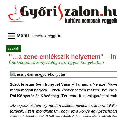
Menü
nemcsak reggelire
csakMI
''…a zene emlékszik helyettem'' –
Értékmegőrző könyvválogatás a győri könyvtárban
2026. február 5-én hunyt el Vásáry Tamás
, a Nemzet Művés
maga mögött hagyva. Ennek köszönhetően részesülhetünk sze
Pál Könyvtár és Közösségi Tér
tematikus válogatással eml
„Az egész életem oly módon alakult, mintha csak arra talál
történik. Azt is mondhatnám, hogy ez a könyv egy pszichodrá
eljut valahová a belső felismerések útján, csak lépésről lépé