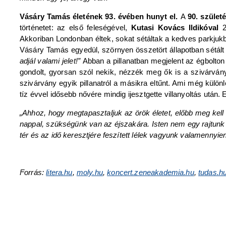
Vásáry Tamás életének 93. évében hunyt el.
A
90. szület
történetet: az első feleségével,
Kutasi Kovács Ildikóval
27
Akkoriban Londonban éltek, sokat sétáltak a kedves parkjuk
Vásáry Tamás egyedül, szörnyen összetört állapotban sétált 
adjál valami jelet!”
Abban a pillanatban megjelent az égbolton 
gondolt, gyorsan szól nekik, nézzék meg ők is a szivárvány
szivárvány egyik pillanatról a másikra eltűnt. Ami még kül
tíz évvel idősebb nővére mindig ijesztgette villanyoltás után.
„Ahhoz, hogy megtapasztaljuk az örök életet, előbb meg kell 
nappal, szükségünk van az éjszakára. Isten nem egy rajtunk kí
tér és az idő keresztjére feszített lélek vagyunk valamennyien
Forrás:
litera.hu
,
moly.hu
,
koncert.zeneakademia.hu
,
tudas.h