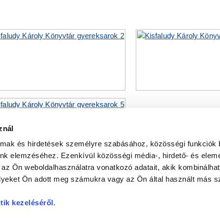
znál
almak és hirdetések személyre szabásához, közösségi funkciók 
unk elemzéséhez. Ezenkívül közösségi média-, hirdető- és elem
 az Ön weboldalhasználatra vonatkozó adatait, akik kombinálhat
yeket Ön adott meg számukra vagy az Ön által használt más sz
tik kezeléséről
.
N
a
DR. KOVÁCS PÁL KÖNYVTÁR ÉS KÖZÖSSÉGI TÉR
INTERNETES KULTURÁ
kesztő:
SZILVÁSI KRISZTIÁN |
Felelős kiadó:
DR. HORVÁTH SÁNDOR DOMONKO