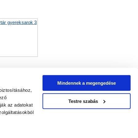
Mindennek a megengedése
biztosításához,
ező
Testre szabás
ják az adatokat
olgáltatásokból
2026.01.10
LIS MAGAZINJA
S igazgató