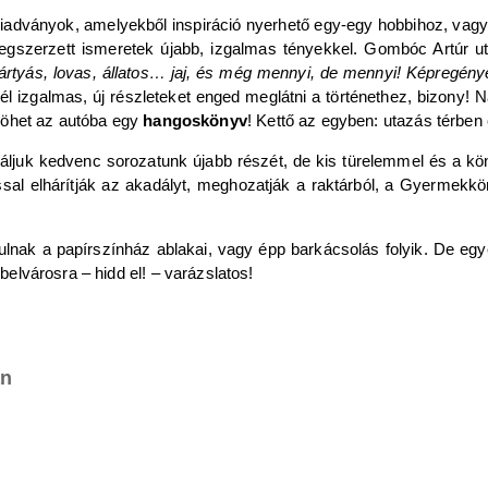
kiadványok, amelyekből inspiráció nyerhető egy-egy hobbihoz, vagy 
 megszerzett ismeretek újabb, izgalmas tényekkel. Gombóc Artú
kártyás, lovas, állatos… jaj, és még mennyi, de mennyi! Képregénye
l izgalmas, új részleteket enged meglátni a történethez, bizony! 
l jöhet az autóba egy
hangoskönyv
! Kettő az egyben: utazás térbe
láljuk kedvenc sorozatunk újabb részét, de kis türelemmel és a k
 elhárítják az akadályt, meghozatják a raktárból, a Gyermekkönyvt
lnak a papírszínház ablakai, vagy épp barkácsolás folyik. De egye
 belvárosra – hidd el! – varázslatos!
an