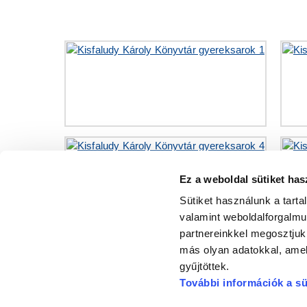
Ez a weboldal sütiket has
Sütiket használunk a tart
valamint weboldalforgalm
partnereinkkel megosztjuk
más olyan adatokkal, amel
gyűjtöttek.
További információk a sü
GYŐRI SZALO
Felelős szer