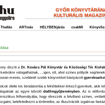
GYŐR KÖNYVTÁRÁN
KULTURÁLIS MAGAZI
Thallás
ARTmás
HELYBENjárás
csakMI
KönyvSz
írása
ony díszíti a
Dr. Kovács Pál Könyvtár és Közösségi Tér Kisfa
 kedvükre válogathatnak, …igen, ott, ahol színes pöttyök segítene
honosan mesés, szebbnél szebb könyvekkel bástyázott
gyereksarko
cok ölelte kis birodalomba a felnőttekkel érkező gyerekek, akik l
álogatnak az egyre bővülő
diafilmgyűjteményben
. Az is előford
isztikus félhomályába, hogy élvezzék a felvillanó színes, vetíte
gatni, belefeledkezni a történetbe, az illusztrációk izgalmas fant