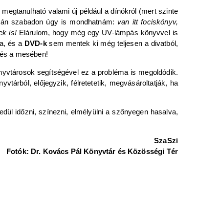
megtanulható valami új például a dínókról (mert szinte
r után szabadon úgy is mondhatnám:
van itt fociskönyv,
k is!
Elárulom, hogy még egy UV-lámpás könyvvel is
Na, és a
DVD-k
sem mentek ki még teljesen a divatból,
n és a mesében!
önyvtárosok segítségével ez a probléma is megoldódik.
árból, előjegyzik, félretetetik, megvásároltatják, ha
dül időzni, színezni, elmélyülni a szőnyegen hasalva,
SzaSzi
Fotók: Dr. Kovács Pál Könyvtár és Közösségi Tér