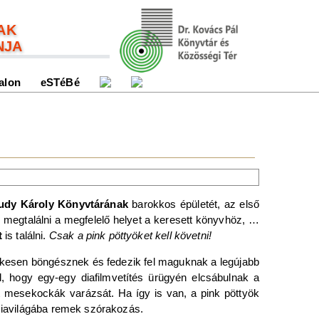
AK
NJA
alon
eSTéBé
ludy Károly Könyvtárának
barokkos épületét, az első
k megtalálni a megfelelő helyet a keresett könyvhöz, …
t
is találni.
Csak a pink pöttyöket kell követni!
elkesen böngésznek és fedezik fel maguknak a legújabb
ul, hogy egy-egy diafilmvetítés ürügyén elcsábulnak a
tt mesekockák varázsát. Ha így is van, a pink pöttyök
áziavilágába remek szórakozás.