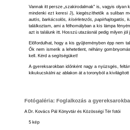
Vannak itt persze „szakirodalmak” is, vagyis olyan 
mindenki ezt keresi J), kiegészíthetők a suliban
autós, barkácsolós, kísérletezős, papírhajtogatós, 
találkoztam, ami a félhomályban a kis lámpa fényéné
azt is találunk itt. Hosszú utazásnál pedig milyen jó
Előfordulhat, hogy a kis gyűjteményben épp nem ta
Ők nem ismerik a lehetetlent, néhány gombnyomással
kell. Kérd a segítségüket!
A gyereksarokban időnként nagy a nyüzsgés, feltáru
kikukucskálni az ablakon át a toronyból a kivilágított
Fotógaléria: Foglalkozás a gyereksarokb
A Dr. Kovács Pál Könyvtár és Közösségi Tér fotói
5 kép