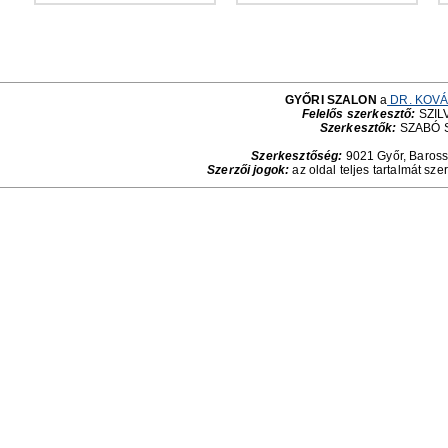
GYŐRI SZALON
a
DR. KOVÁ
Felelős szerkesztő:
SZILV
Szerkesztők:
SZABÓ 
Szerkesztőség:
9021 Győr, Baross 
Szerzői jogok:
az oldal teljes tartalmát sze