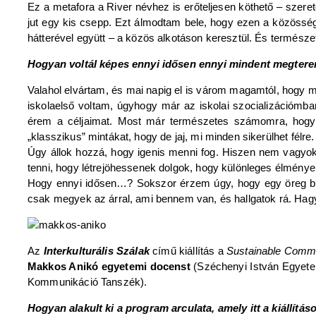
Ez a metafora a River névhez is erőteljesen köthető – szer
jut egy kis csepp. Ezt álmodtam bele, hogy ezen a közössé
hátterével együtt – a közös alkotáson keresztül. És termész
Hogyan voltál képes ennyi idősen ennyi mindent megter
Valahol elvártam, és mai napig el is várom magamtól, hogy me
iskolaelső voltam, úgyhogy már az iskolai szocializációm
érem a céljaimat. Most már természetes számomra, hogyha
„klasszikus” mintákat, hogy de jaj, mi minden sikerülhet félre.
Úgy állok hozzá, hogy igenis menni fog. Hiszen nem vagyok e
tenni, hogy létrejöhessenek dolgok, hogy különleges élmény
Hogy ennyi idősen…? Sokszor érzem úgy, hogy egy öreg bölc
csak megyek az árral, ami bennem van, és hallgatok rá. Hag
Az
Interkulturális Szálak
című kiállítás a
Sustainable Comm
Makkos Anikó egyetemi docenst
(Széchenyi István Egyet
Kommunikáció Tanszék).
Hogyan alakult ki a program arculata, amely itt a kiállítás