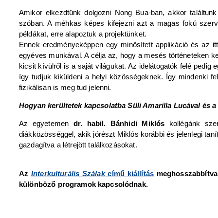
Amikor elkezdtünk dolgozni Nong Bua-ban, akkor találtunk
szóban. A méhkas képes kifejezni azt a magas fokú szerve
példákat, erre alapoztuk a projektünket.
Ennek eredményeképpen egy minősített applikáció és az itt l
egyéves munkával. A célja az, hogy a mesés történeteken kere
kicsit kívülről is a saját világukat. Az idelátogatók felé pe
így tudjuk kiküldeni a helyi közösségeknek. Így mindenki f
fizikálisan is meg tud jelenni.
Hogyan kerültetek kapcsolatba Süli Amarilla Lucával és 
Az egyetemen
dr. habil. Bánhidi Miklós
kollégánk sze
diákközösséggel, akik jórészt Miklós korábbi és jelenlegi taní
gazdagítva a létrejött találkozásokat.
Az
Interkulturális Szálak
című kiállítás
meghosszabbítva, 
különböző programok kapcsolódnak.