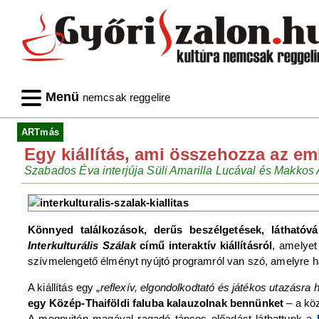
Menü
nemcsak reggelire
ARTmás
Egy kiállítás, ami összehozza az emb
Szabados Éva interjúja Süli Amarilla Lucával és Makkos 
Könnyed találkozások, derűs beszélgetések, láthatóv
Interkulturális Szálak
című interaktív kiállításról
, amelye
szívmelengető élményt nyújtó programról van szó, amelyre h
A kiállítás egy „
reflexív, elgondolkodtató és játékos utazásra h
egy Közép-Thaiföldi faluba kalauzolnak bennünket
– a köz
A megnyitón magával ragadó táncos előadást láthattunk a