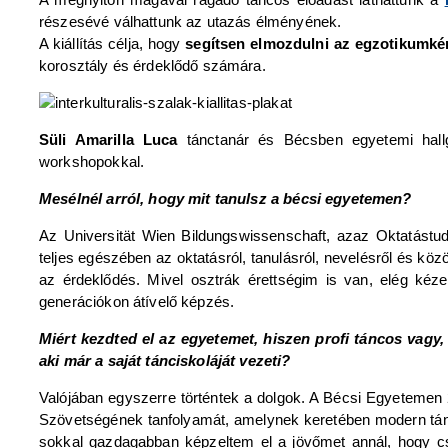
részesévé válhattunk az utazás élményének.
A kiállítás célja, hogy
segítsen elmozdulni az egzotikumként
korosztály és érdeklődő számára.
Süli Amarilla Luca
tánctanár és Bécsben egyetemi hallg
workshopokkal.
Mesélnél arról, hogy mit tanulsz a bécsi egyetemen?
Az Universität Wien Bildungswissenschaft, azaz Oktatástu
teljes egészében az oktatásról, tanulásról, nevelésről és kö
az érdeklődés. Mivel osztrák érettségim is van, elég ké
generációkon átívelő képzés.
Miért kezdted el az egyetemet, hiszen profi táncos vagy,
aki már a saját tánciskoláját vezeti?
Valójában egyszerre történtek a dolgok. A Bécsi Egyetem
Szövetségének tanfolyamát, amelynek keretében modern tánc 
sokkal gazdagabban képzeltem el a jövőmet annál, hogy csa