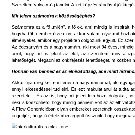
Szerettem volna még tanulni. A két képzés ráadásul jól kiegés
Mit jelent számodra a közösségépítés?
Számomra ez a fő „miért”, a fő ok, ami mindig is inspirált
hogyha több ember összejön, akkor valami olyasmit hozhatn
élményeket, amikor egy projekten dolgozunk együtt. Ez szer
Az édesanyám és a nagymamám, aki most 94 éves, mindig nag
arról, hogy mit is jelent az élet, az szerintem annyira 
lehetőségét. Megadni az önkifejezés lehetőségét, miközben m
Honnan van benned ez az elhivatottság, ami miatt létreh
Akkor újra meg kell említenem a nagymamámat, aki egy igazi
ennyi lelkesedéssel tud élni. És ezt makulátlanul át tudta a
szeretete… És azt is, hogy mit jelent létrehozni dolgokat, h
neki is köszönhető, hogy mindig bennem volt az az elhivatot
A Flow Generációban olyan embereket szeretnék összekapcs
engedjük, hogy jó értelemben együtt ússzunk, hogy megmarad