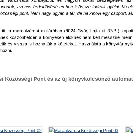
tott városháza koncepciót, és nagyon sokat beszélgettem az
csoportok, azonos érdeklődésű emberek össze tudnak gyűlni. Me
közösségi pont. Nem nagy ugyan a tér, de ha kinövi egy csoport, akk
 itt, a marcalvárosi aluljáróban (9024 Győr, Lajta út 37/B.) kapo
nnek köszönhetően a környéken élőknek nem kell messzire menniü
tik és vissza is hozhatják a köteteket. Használata a könyvtár nyitva
hozni.
osi Közösségi Pont és az új könyvkölcsönző automa