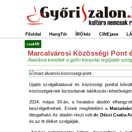
Főoldal
HangTér
ÍRÓkéz
CINEjava
LÁ
csakMI
Marcalvárosi Közösségi Pont 
Átadásra kerültek a győri könyvtár legújabb szolg
Újabb szolgáltatással és közösségi ponttal bővü
közösségeknek biztosítanak találkozási lehetősége
2024. május 30-án, a hivatalos átadón elhangzot
beszélgethetnek. Ennek megfelelően a
Marcalváro
látogatható. Az átadón részt vett
dr. Dézsi Csaba A
és az itt élőket szolgálják.