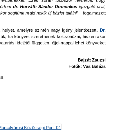
 emberekkel. Ezek során többször felmerült, hogy
gkértem
dr. Horváth Sándor Domonkos
igazgató urat,
or segítünk majd nekik új bázist találni
” ‒ fogalmazott
tt helyet, amelyre szintén nagy igény jelentkezett.
Dr.
k, ha könyvet szeretnének kölcsönözni, hiszen akár
tartási idejétől független, éjjel-nappal lehet könyveket
Bajzát Zsuzsi
Fotók: Vas Balázs
ta