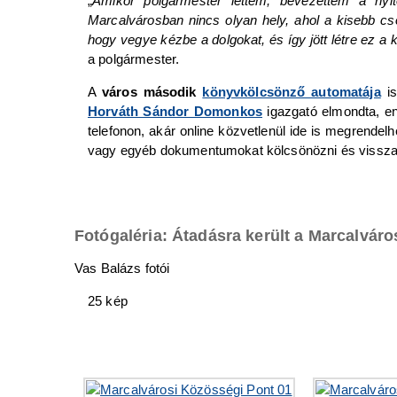
„
Amikor polgármester lettem, bevezettem a nyi
Marcalvárosban nincs olyan hely, ahol a kisebb 
hogy vegye kézbe a dolgokat, és így jött létre ez a 
a polgármester.
A
város második
könyvkölcsönző automatája
is
Horváth Sándor Domonkos
igazgató elmondta, e
telefonon, akár online közvetlenül ide is megrendelhe
vagy egyéb dokumentumokat kölcsönözni és vissza
Fotógaléria: Átadásra került a Marcalvár
Vas Balázs fotói
25 kép