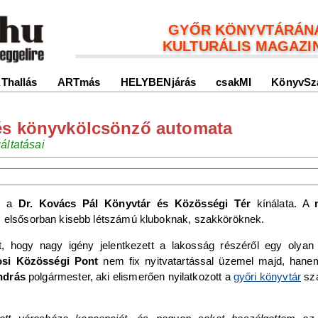
GYŐR KÖNYVTÁRÁN
KULTURÁLIS MAGAZI
Thallás
ARTmás
HELYBENjárás
csakMI
KönyvSz
és könyvkölcsönző automata
áltatásai
lt a
Dr. Kovács Pál Könyvtár és Közösségi Tér
kínálata. A
t: elsősorban kisebb létszámú kluboknak, szakköröknek.
t, hogy nagy igény jelentkezett a lakosság részéről egy olyan 
si Közösségi Pont
nem fix nyitvatartással üzemel majd, hane
ndrás
polgármester, aki elismerően nyilatkozott a
győri könyvtár
sza