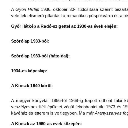
A
Győri Hírlap
1936. október 30-i tudósítása szerint bezárt
vetettek elismerő pillantást a romantikus püspökvárra és a b
Győri látkép a Radó-szigettel az 1930-as évek elején:
Szórólap 1933-ból:
Szórólap 1933-ból (hátoldal):
1934-es képeslap:
A Kioszk 1940 körül:
A megyei könyvtár 1956-tól 1969-ig kapott otthont falai
veszélyesnek ítélt épületet végül felrobbantották. 1973 és 1
kávéház és étterem is volt egyben. Ma már
Aranyszarvas fo
A Kioszk az 1960-as évek közepén: