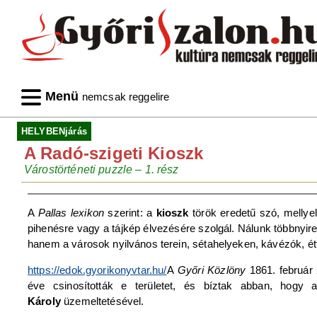
Menü
nemcsak reggelire
HELYBENjárás
A Radó-szigeti Kioszk
Várostörténeti puzzle – 1. rész
A
Pallas lexikon
szerint: a
kioszk
török eredetű szó, mellyel
pihenésre vagy a tájkép élvezésére szolgál. Nálunk többnyire
hanem a városok nyilvános terein, sétahelyeken, kávézók, 
https://edok.gyorikonyvtar.hu/
A
Győri Közlöny
1861. február 
éve csinosították e területet, és bíztak abban, hog
Károly
üzemeltetésével.