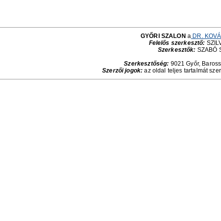
GYŐRI SZALON
a
DR. KOVÁ
Felelős szerkesztő:
SZILV
Szerkesztők:
SZABÓ 
Szerkesztőség:
9021 Győr, Baross 
Szerzői jogok:
az oldal teljes tartalmát sze