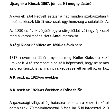
Újsághír a Kioszk 1867. június 9-i megnyitásáról:
A győriek által kedvelt sétatér a nap minden szakaszában tel
midőn a kioszk körüli rész csak úgy hemzseg a sétálóktól. Az
Az 1890-es évek végétől egyre sürgetőbbé vált egy új kioszk
meg a városi tanács
Hets Antal
mérnököt.
A régi Kioszk épülete az 1890-es években:
1917. november 11-én nyitotta meg
Keller Gábor
a közö
uralkodik. A fő szempont a belső kiképzésnél, hogy ne nemz
az öreg Kioszk is, ami annyira kedvessé lett amiatt az úri köz
A Kioszk az 1920-as években:
A Kioszk az 1920-as években a Rába felől:
A gazdasági világválság hatására azonban a kedvelt szóra
darab szék, 79 márványasztal, 6 facsillár, 5 billiárdasztal, 210