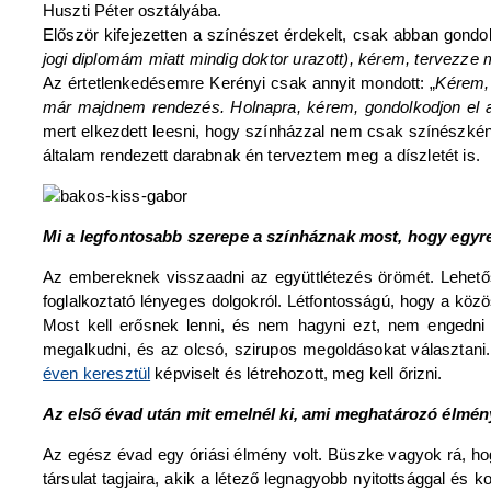
Huszti Péter osztályába.
Először kifejezetten a színészet érdekelt, csak abban go
jogi diplomám miatt mindig doktor urazott), kérem, tervezze 
Az értetlenkedésemre Kerényi csak annyit mondott: „
Kérem, 
már majdnem rendezés. Holnapra, kérem, gondolkodjon el az
mert elkezdett leesni, hogy színházzal nem csak színészként
általam rendezett darabnak én terveztem meg a díszletét is.
Mi a legfontosabb szerepe a színháznak most, hogy egyr
Az embereknek visszaadni az együttlétezés örömét. Lehető
foglalkoztató lényeges dolgokról. Létfontosságú, hogy a közö
Most kell erősnek lenni, és nem hagyni ezt, nem engedni 
megalkudni, és az olcsó, szirupos megoldásokat választani
éven keresztül
képviselt és létrehozott, meg kell őrizni.
Az első évad után mit emelnél ki, ami meghatározó élmén
Az egész évad egy óriási élmény volt. Büszke vagyok rá, hogy
társulat tagjaira, akik a létező legnagyobb nyitottsággal és k