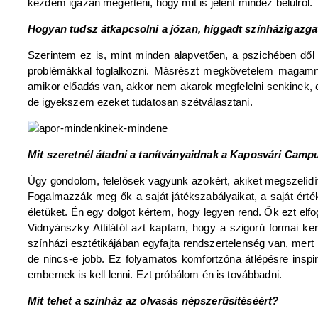
kezdem igazán megérteni, hogy mit is jelent mindez belülről.
Hogyan tudsz átkapcsolni a józan, higgadt színházigazga
Szerintem ez is, mint minden alapvetően, a pszichében dő
problémákkal foglalkozni. Másrészt megkövetelem magamna
amikor előadás van, akkor nem akarok megfelelni senkinek,
de igyekszem ezeket tudatosan szétválasztani.
Mit szeretnél átadni a tanítványaidnak a Kaposvári Camp
Úgy gondolom, felelősek vagyunk azokért, akiket megszelídí
Fogalmazzák meg ők a saját játékszabályaikat, a saját érté
életüket. Én egy dolgot kértem, hogy legyen rend. Ők ezt el
Vidnyánszky Attilától azt kaptam, hogy a szigorú formai ke
színházi esztétikájában egyfajta rendszertelenség van, mert 
de nincs-e jobb. Ez folyamatos komfortzóna átlépésre insp
embernek is kell lenni. Ezt próbálom én is továbbadni.
Mit tehet a színház az olvasás népszerűsítéséért?