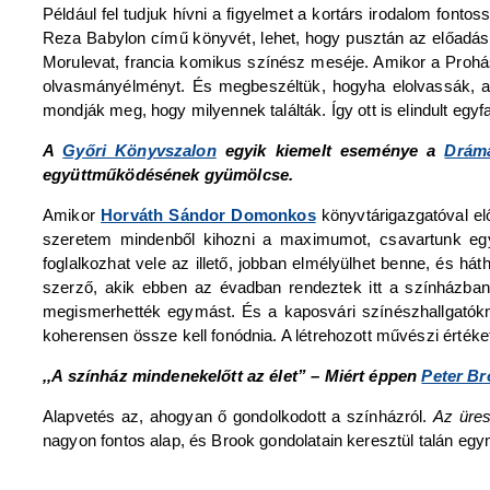
Például fel tudjuk hívni a figyelmet a kortárs irodalom fon
Reza Babylon című könyvét, lehet, hogy pusztán az előadás 
Morulevat, francia komikus színész meséje. Amikor a Prohás
olvasmányélményt. És megbeszéltük, hogyha elolvassák, ak
mondják meg, hogy milyennek találták. Így ott is elindult egyf
A
Győri Könyvszalon
egyik kiemelt eseménye a
Drám
együttműködésének gyümölcse.
Amikor
Horváth Sándor Domonkos
könyvtárigazgatóval el
szeretem mindenből kihozni a maximumot, csavartunk egye
foglalkozhat vele az illető, jobban elmélyülhet benne, és 
szerző, akik ebben az évadban rendeztek itt a színházban
megismerhették egymást. És a kaposvári színészhallgatókn
koherensen össze kell fonódnia. A létrehozott művészi értéke
,,A színház mindenekelőtt az élet” – Miért éppen
Peter Br
Alapvetés az, ahogyan ő gondolkodott a színházról.
Az üres
nagyon fontos alap, és Brook gondolatain keresztül talán egy