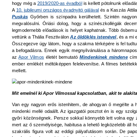
hogy még a
2019/2020-as évadból
is kellett pótolnunk előad
A
10. jubileumi országos évadnyitó gálával
és a Kaszás Attila
Puskás
Győrben is színpadra kerülhetett. Szintén nagy
megvalósulni. Óriási dolog, hogy a színészkollégák decemb
legmodernebb előadások is helyet kaphatnak. Több ősbemut
vettünk a Thália Fesztiválon
Az öldöklés istenével
, és a mi 
Összegezve úgy látom, hogy a szakma térképére is fel tudtunk
a befogadásra. Ennek egyik megnyilvánulása a háromnapo
az
Apor Vilmos
életét bemutató
Mindenkinek mindene
című
ember emlékét méltóképpen felelevenítse. A filmes betéte
mellett.
Mit emelnél ki Apor Vilmossal kapcsolatban, akit te alakí
Van egy nagyon erős istenhitem, de ahogyan ő megélte a hit
mindenki mellé odaállt. Az igazgatói posztot én is egy szo
győri közönségnek. Persze sokkal könnyebb lett volna egy 
mert az ő személyisége, habitusa a lehető legközelebb áll
szakrális figura volt az eddigi pályafutásom során. De pa