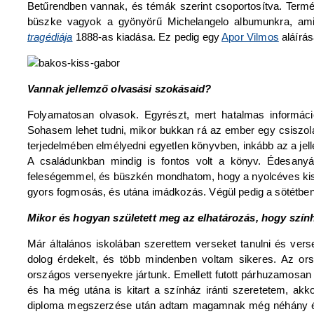
Betűrendben vannak, és témák szerint csoportosítva. Term
büszke vagyok a gyönyörű Michelangelo albumunkra, ami
tragédiája
1888-as kiadása. Ez pedig egy
Apor Vilmos
aláírás
Vannak jellemző olvasási szokásaid?
Folyamatosan olvasok. Egyrészt, mert hatalmas informác
Sohasem lehet tudni, mikor bukkan rá az ember egy csiszola
terjedelmében elmélyedni egyetlen könyvben, inkább az a je
A családunkban mindig is fontos volt a könyv. Édesany
feleségemmel, és büszkén mondhatom, hogy a nyolcéves kisl
gyors fogmosás, és utána imádkozás. Végül pedig a sötétbe
Mikor és hogyan született meg az elhatározás, hogy szính
Már általános iskolában szerettem verseket tanulni és ver
dolog érdekelt, és több mindenben voltam sikeres. Az or
országos versenyekre jártunk. Emellett futott párhuzamosan 
és ha még utána is kitart a színház iránti szeretetem, akk
diploma megszerzése után adtam magamnak még néhány évet