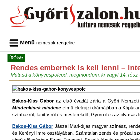
Menü
nemcsak reggelire
ÍRÓkéz
Rendes embernek is kell lenni – Int
Mutasd a könyvespolcod, megmondom, ki vagy! 14. rész 
Bakos-Kiss Gábor
az első évadát zárta a Győri Nemzeti
Mindenkinek mindene
című életrajzi drámájában a Káptala
színházról, tanításról és mesterekről, Győrről és az olvasás 
Bakos-Kiss Gábor
Jászai Mari-díjas magyar színész, rend
és Kerényi Imre osztályában. Számtalan zenés és prózai sze
című előadásban Szent Ferencet, Bozsik Yvette rendezésébe