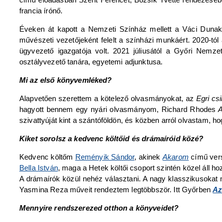
francia írónő.
Éveken át kapott a Nemzeti Színház mellett a Váci Dunaka
művészeti vezetőjeként felelt a színházi munkáért. 2020-tó
ügyvezető igazgatója volt. 2021 júliusától a Győri Nemz
osztályvezető tanára, egyetemi adjunktusa.
Mi az első könyvemléked?
Alapvetően szerettem a kötelező olvasmányokat, az
Egri csi
hagyott bennem egy nyári olvasmányom, Richard Rhodes
A
szivattyúját kint a szántóföldön, és közben arról olvastam, 
Kiket sorolsz a kedvenc költőid és drámaíróid közé?
Kedvenc költőm
Reményik Sándor
, akinek
Akarom
című ver
Bella István
, maga a Hetek költői csoport szintén közel áll ho
A drámaírók közül nehéz választani. A nagy klasszikusoka
Yasmina Reza műveit rendeztem legtöbbször. Itt Győrben
Az
Mennyire rendszerezed otthon a könyveidet?