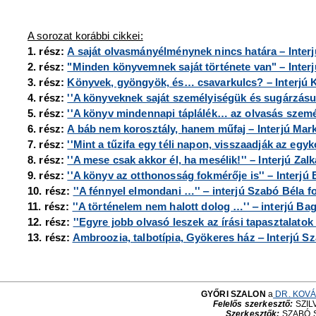
A sorozat korábbi cikkei:
1. rész:
A saját olvasmányélménynek nincs határa – Interj
2. rész:
"Minden könyvemnek saját története van" – Inter
3. rész:
Könyvek, gyöngyök, és… csavarkulcs? – Interjú 
4. rész:
''A könyveknek saját személyiségük és sugárzásuk
5. rész:
''A könyv mindennapi táplálék… az olvasás személ
6. rész:
A báb nem korosztály, hanem műfaj – Interjú Mar
7. rész:
''Mint a tűzifa egy téli napon, visszaadják az egy
8. rész:
''A mese csak akkor él, ha mesélik!'' – Interjú Za
9. rész:
''A könyv az otthonosság fokmérője is'' – Interjú 
10. rész:
''A fénnyel elmondani …'' ‒ interjú Szabó Béla 
11. rész:
''A történelem nem halott dolog …'' ‒ interjú Bag
12. rész:
''Egyre jobb olvasó leszek az írási tapasztalato
13. rész:
Ambroozia, talbotípia, Gyökeres ház ‒ Interjú Sza
GYŐRI SZALON
a
DR. KOVÁ
Felelős szerkesztő:
SZILV
Szerkesztők:
SZABÓ 