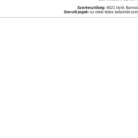
Szerkesztőség:
9021 Győr, Baross 
Szerzői jogok:
az oldal teljes tartalmát sze