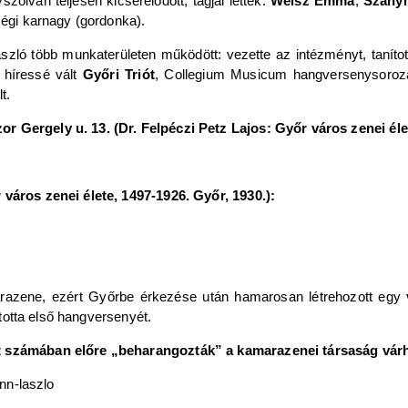
ólván teljesen kicserélődött, tagjai lettek:
Weisz Emma
,
Szanyi
égi karnagy (gordonka).
szló több munkaterületen működött: vezette az intézményt, taníto
 híressé vált
Győri Triót
, Collegium Musicum hangversenysorozatot
t.
r Gergely u. 13. (Dr. Felpéczi Petz Lajos: Győr város zenei élet
 város zenei élete, 1497-1926. Győr, 1930.):
arazene, ezért Győrbe érkezése után hamarosan létrehozott egy
otta első hangversenyét.
nt számában előre „beharangozták” a kamarazenei társaság vár