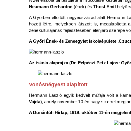
A zeneiskola tantestülete a működése kezdetén úgysz
Neumann Gerhardné
(ének) és
Thost Emil
helyőrs
A Győrben eltöltött negyedszázad alatt Hermann Lá
hozott létre, melyekben játszott is, megalapította a
zenekultúrájának fejlesztésében élenjáró szerepe vol
A Győri Ének- és Zeneegylet iskolaépülete ,Czuczo
Az iskola alaprajza (Dr. Felpéczi Petz Lajos: Győr
Vonósnégyest alapított
Hermann László egyik kedvelt műfaja volt a kam
Vajda)
, amely november 10-én nagy sikerrel megtart
A Dunántúli Hírlap, 1919. október 11-én megjele