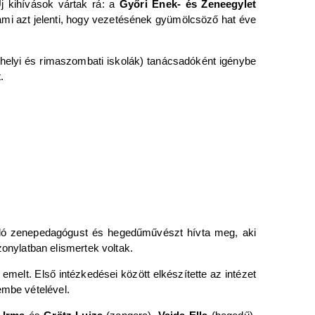
Új kihívások vártak rá: a
Győri Ének- és Zeneegylet
mi azt jelenti, hogy vezetésének gyümölcsöző hat éve
helyi és rimaszombati iskolák) tanácsadóként igénybe
.
váló zenepedagógust és hegedűművészt hívta meg, aki
nylatban elismertek voltak.
emelt. Első intézkedései között elkészítette az intézet
embe vételével.