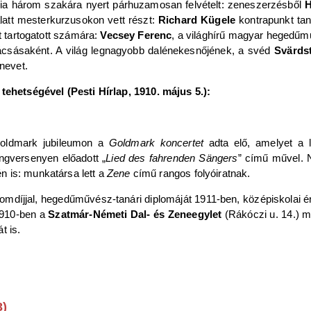
a három szakára nyert párhuzamosan felvételt: zeneszerzésből
H
alatt mesterkurzusokon vett részt:
Richard Kügele
kontrapunkt tan
tartogatott számára:
Vecsey Ferenc
, a világhírű magyar hegedű
ácsásaként. A világ legnagyobb dalénekesnőjének, a svéd
Svärds
rnevet.
hetségével (Pesti Hírlap, 1910. május 5.):
Goldmark jubileumon a
Goldmark koncertet
adta elő, amelyet a le
angversenyen előadott „
Lied des fahrenden Sängers
” című művel.
n is: munkatársa lett a
Zene
című rangos folyóiratnak.
omdíjjal, hegedűművész-tanári diplomáját 1911-ben, középiskolai 
 1910-ben a
Szatmár-Németi Dal- és Zeneegylet
(Rákóczi u. 14.) m
t is.
3)