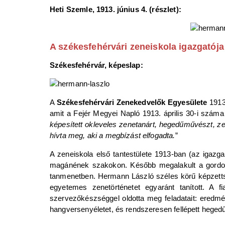
Heti Szemle, 1913. június 4. (részlet):
A székesfehérvári zeneiskola igazgatója
Székesfehérvár, képeslap:
A
Székesfehérvári Zenekedvelők Egyesülete
1913-
amit a Fejér Megyei Napló 1913. április 30-i száma
képesített okleveles zenetanárt, hegedűművészt, ze
hívta meg, aki a megbízást elfogadta.
”
A zeneiskola első tantestülete 1913-ban (az igaz
magánének szakokon. Később megalakult a gordonka
tanmenetben. Hermann László széles körű képzetts
egyetemes zenetörténetet egyaránt tanított. A fi
szervezőkészséggel oldotta meg feladatait: eredmé
hangversenyéletet, és rendszeresen fellépett hegedű