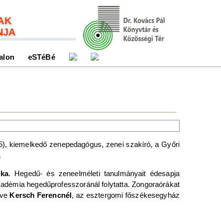
AK
NJA
alon
eSTéBé
5), kiemelkedő zenepedagógus, zenei szakíró, a Győri
.
ika
. Hegedű- és zeneelméleti tanulmányait édesapja
kadémia hegedűprofesszoránál folytatta. Zongoraórákat
tve
Kersch Ferencnél
, az esztergomi főszékesegyház