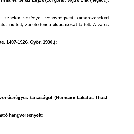
 Irma
és
Grätz Lujza
(zongora),
Vajda Ella
(hegedű),
tt, zenekart vezényelt, vonósnégyest, kamarazenekart
 indított, zenetörténeti előadásokat tartott. A város
e, 1497-1926. Győr, 1930.):
vonósnégyes társaságot (Hermann-Lakatos-Thost-
ható hangversenyeit: