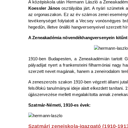
A középiskola után Hermann László a Zeneakadémi
Koessler János
osztályába járt. A nyári szünetek 
az orgonaszakon. Ez az év számos zenei eseményt 
tevékenységet folytatott a Vecsey vonósnégyes br
hegedűn, illetve önálló hangversenyeivel szerzett hí
A Zeneakadémia növendékhangversenyein kitűnt te
1910-ben Budapesten, a Zeneakadémián tartott 
pályadíjat nyert a frankensteini filharmóniai nagy h
szerzett nevet magának, hanem a zeneirodalom teré
A zeneszerzés szakon 1910-ben végzett állami jutal
felsőfokú tanulmányai ideje alatt elkezdett tanítani.
újjászervezése mellett megalakította annak zenekará
Szatmár-Németi, 1910-es évek:
Szatmári zeneiskola-igazgató (1910-191