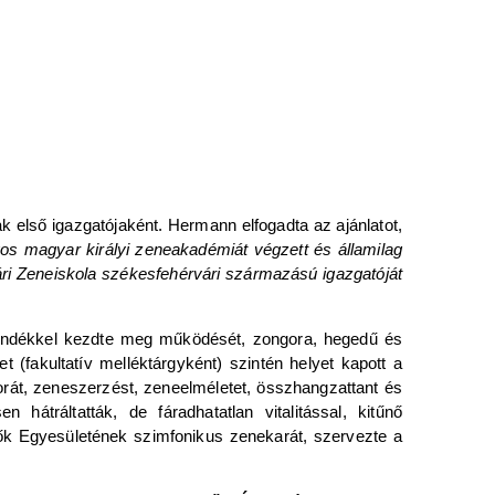
nak első igazgatójaként. Hermann elfogadta az ajánlatot,
s magyar királyi zeneakadémiát végzett és államilag
ári Zeneiskola székesfehérvári származású igazgatóját
növendékkel kezdte meg működését, zongora, hegedű és
fakultatív melléktárgyként) szintén helyet kapott a
át, zeneszerzést, zeneelméletet, összhangzattant és
hátráltatták, de fáradhatatlan vitalitással, kitűnő
elők Egyesületének szimfonikus zenekarát, szervezte a