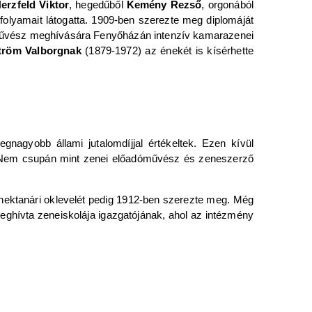
erzfeld Viktor
, hegedűből
Kemény Rezső
, orgonából
folyamait látogatta. 1909-ben szerezte meg diplomáját
művész meghívására Fenyőházán intenzív kamarazenei
tröm Valborgnak
(1879-1972) az énekét is kísérhette
gnagyobb állami jutalomdíjjal értékeltek. Ezen kívül
 Nem csupán mint zenei előadóművész és zeneszerző
énektanári oklevelét pedig 1912-ben szerezte meg. Még
eghívta zeneiskolája igazgatójának, ahol az intézmény