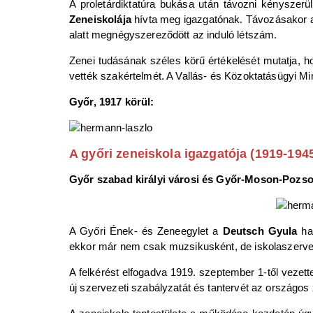
A proletárdiktatúra bukása után távozni kényszerü
Zeneiskolája
hívta meg igazgatónak. Távozásakor a
alatt megnégyszereződött az induló létszám.
Zenei tudásának széles körű értékelését mutatja, 
vették szakértelmét. A Vallás- és Közoktatásügyi Min
Győr, 1917 körül:
A győri zeneiskola igazgatója (1919-194
Győr szabad királyi városi és Győr-Moson-Pozsony
A Győri Ének- és Zeneegylet a
Deutsch Gyula
hal
ekkor már nem csak muzsikusként, de iskolaszervez
A felkérést elfogadva 1919. szeptember 1-től vezette
új szervezeti szabályzatát és tantervét az országos