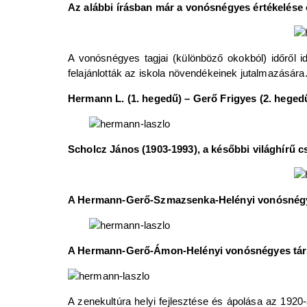
Az alábbi írásban már a vonósnégyes értékelése ol
A vonósnégyes tagjai (különböző okokból) időről id
felajánlották az iskola növendékeinek jutalmazására
Hermann L. (1. hegedű) – Gerő Frigyes (2. hege
Scholcz János (1903-1993), a későbbi világhírű cse
A Hermann-Gerő-Szmazsenka-Helényi vonósnégye
A Hermann-Gerő-Ámon-Helényi vonósnégyes társa
A zenekultúra helyi fejlesztése és ápolása az 19