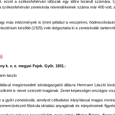
lt, ezzel a székesfehérvári időszak egy időre lezárult számára. 
 székesfehérvári zeneiskola növendékeinek száma már 400 volt, a
hogy más intézmények is (mint például a veszprémi, hódmezővásár
isztérium később (1925) vele dolgoztatta ki a zeneiskolák tantervét
5)
 k. e. e. megyei Fejek. Győr, 1931.:
álával megüresedett iskolaigazgatói állásra Hermann László ki
őként is nevet szerzett magának. Zenei képességei országos viszo
 a győri zeneiskolát, amelyet céltudatos irányítással magas nívóra 
 zeneművészeti főiskola oktatási anyagának és irányelveinek figyel