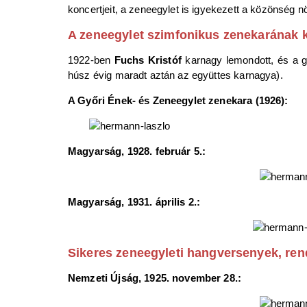
koncertjeit, a zeneegylet is igyekezett a közönség n
A zeneegylet szimfonikus zenekarának 
1922-ben
Fuchs Kristóf
karnagy lemondott, és a g
húsz évig maradt aztán az együttes karnagya).
A Győri Ének- és Zeneegylet zenekara (1926):
Magyarság, 1928. február 5.:
Magyarság, 1931. április 2.:
Sikeres zeneegyleti hangversenyek, re
Nemzeti Újság, 1925. november 28.: