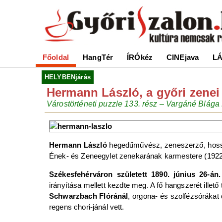
Főoldal
HangTér
ÍRÓkéz
CINEjava
LÁ
HELYBENjárás
Hermann László, a győri zenei 
Várostörténeti puzzle 133. rész – Vargáné Blága
Hermann László
hegedűművész, zeneszerző, hossza
Ének- és Zeneegylet zenekarának karmestere (1922
Székesfehérváron született 1890. június 26-án.
irányítása mellett kezdte meg. A fő hangszerét ille
Schwarzbach Flóránál
, orgona- és szolfézsórákat
regens chori-jánál vett.