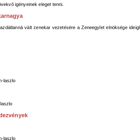
övekvő igényeinek eleget tenni.
karnagya
azdátlanná vált zenekar vezetésére a Zeneegylet elnöksége ideigl
ndezvények