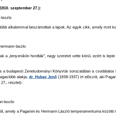
910. szeptember 27.):
 több alkalommal beszámoltak a lapok. Az egyik cikk, amely mint ko
iak a „tenyerükön hordták”, nagy szeretet vette körül, ezért is lept
 is a budapesti Zenetudományi Könyvtár sorozatában a csodálatos
agaslóbb alakja,
dr. Hubay Jenő
(1858-1937) írt előszót, aki Paga
7., részlet):
etről, amely a Paganini és Hermann László temperamentuma közötti 