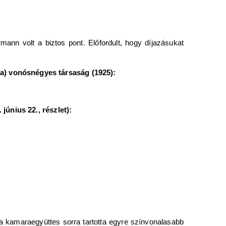
mann volt a biztos pont. Előfordult, hogy díjazásukat
a) vonósnégyes társaság (1925):
június 22., részlet):
a kamaraegyüttes sorra tartotta egyre színvonalasabb