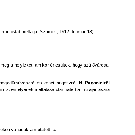
mponistát méltatja (Szamos, 1912. február 18).
e meg a helyieket, amikor értesültek, hogy szülővárosa,
 hegedűművészről és zenei lángészről:
N. Paganiniről
nini személyének méltatása után rátért a mű ajánlására
rokon vonásokra mutatott rá.