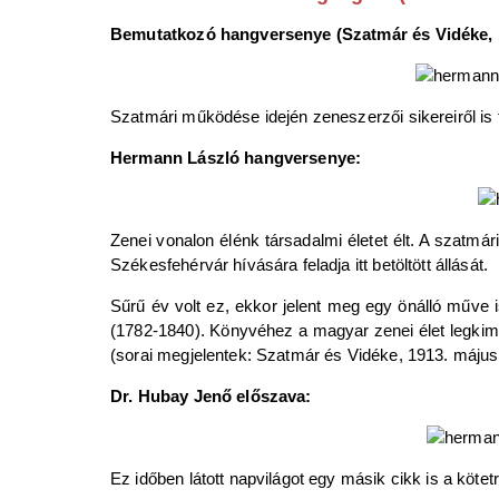
Bemutatkozó hangversenye (Szatmár és Vidéke, 1
Szatmári működése idején zeneszerzői sikereiről is
Hermann László hangversenye:
Zenei vonalon élénk társadalmi életet élt. A szatmár
Székesfehérvár hívására feladja itt betöltött állását.
Sűrű év volt ez, ekkor jelent meg egy önálló műve
(1782-1840). Könyvéhez a magyar zenei élet legkim
(sorai megjelentek: Szatmár és Vidéke, 1913. május 2
Dr. Hubay Jenő előszava:
Ez időben látott napvilágot egy másik cikk is a köt