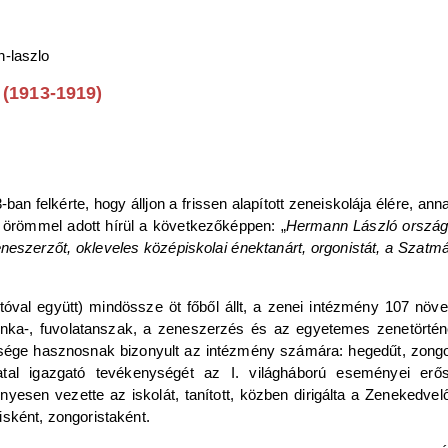
 (1913-1919)
ban felkérte, hogy álljon a frissen alapított zeneiskolája élére, an
 örömmel adott hírül a következőképpen: „
Hermann László országo
neszerzőt, okleveles középiskolai énektanárt, orgonistát, a Szatm
gatóval együtt) mindössze öt főből állt, a zenei intézmény 107 
-, fuvolatanszak, a zeneszerzés és az egyetemes zenetörténet (
ége hasznosnak bizonyult az intézmény számára: hegedűt, zongor
atal igazgató tevékenységét az I. világháború eseményei erősen 
nyesen vezette az iskolát, tanított, közben dirigálta a Zenekedv
sként, zongoristaként.