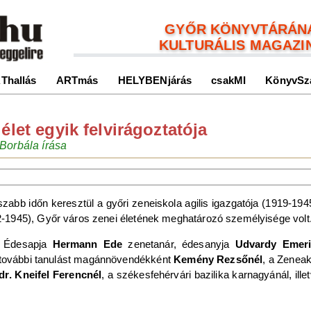
GYŐR KÖNYVTÁRÁN
KULTURÁLIS MAGAZI
Thallás
ARTmás
HELYBENjárás
csakMI
KönyvSz
élet egyik felvirágoztatója
 Borbála írása
bb időn keresztül a győri zeneiskola agilis igazgatója (1919-194
-1945), Győr város zenei életének meghatározó személyisége volt
Édesapja
Hermann Ede
zenetanár, édesanyja
Udvardy Emer
tő további tanulást magánnövendékként
Kemény Rezsőnél
, a Zenea
dr. Kneifel Ferencnél
, a székesfehérvári bazilika karnagyánál, ille