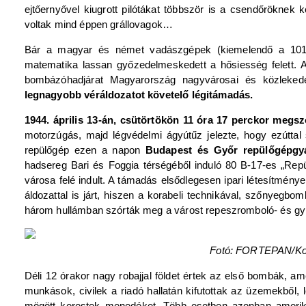
ejtőernyővel kiugrott pilótákat többször is a csendőröknek k
voltak mind éppen grállovagok…
Bár a magyar és német vadászgépek (kiemelendő a 101.
matematika lassan győzedelmeskedett a hősiesség felett.
bombázóhadjárat Magyarország nagyvárosai és közlekedé
legnagyobb véráldozatot követelő légitámadás.
1944. április 13-án, csütörtökön 11 óra 17 perckor megsz
motorzúgás, majd légvédelmi ágyútűz jelezte, hogy ezúttal 
repülőgép ezen a napon
Budapest és Győr repülőgépgyá
hadsereg Bari és Foggia térségéből induló 80 B-17-es „Repü
városa felé indult. A támadás elsődlegesen ipari létesítmény
áldozattal is járt, hiszen a korabeli technikával, szőnyegbo
három hullámban szórták meg a várost repeszromboló- és gy
Fotó: FORTEPAN/Ko
Déli 12 órakor nagy robajjal földet értek az első bombák, ame
munkások, civilek a riadó hallatán kifutottak az üzemekből
mögött kerestek menedéket. Több esetben azonban amerika