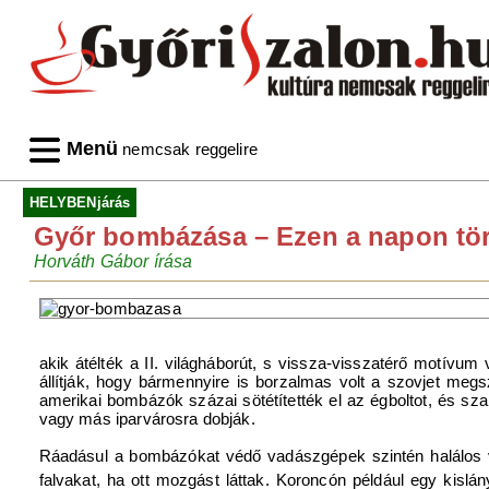
Menü
nemcsak reggelire
HELYBENjárás
Győr bombázása – Ezen a napon tör
Horváth Gábor írása
akik átélték a II. világháborút, s vissza-visszatérő motívum 
állítják, hogy bármennyire is borzalmas volt a szovjet meg
amerikai bombázók százai sötétítették el az égboltot, és sza
vagy más iparvárosra dobják.
Ráadásul a bombázókat védő vadászgépek szintén halálos v
falvakat, ha ott mozgást láttak. Koroncón például egy kislá