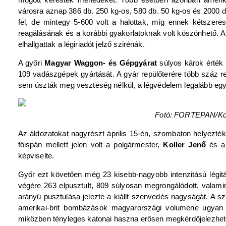
városra aznap 386 db. 250 kg-os, 580 db. 50 kg-os és 2000
fel, de mintegy 5-600 volt a halottak, míg ennek kétszer
reagálásának és a korábbi gyakorlatoknak volt köszönhető. A 
elhallgattak a légiriadót jelző szirénák.
A győri
Magyar Waggon- és Gépgyárat
súlyos károk érték 
109 vadászgépek gyártását. A gyár repülőterére több száz r
sem úszták meg veszteség nélkül, a légvédelem legalább egy L
Fotó: FORTEPAN/Ko
Az áldozatokat nagyrészt április 15-én, szombaton helyezt
főispán mellett jelen volt a polgármester,
Koller Jenő
és a
képviselte.
Győr ezt követően még 23 kisebb-nagyobb intenzitású légit
végére 263 elpusztult, 809 súlyosan megrongálódott, valam
arányú pusztulása jelezte a kiállt szenvedés nagyságát. A 
amerikai-brit bombázások magyarországi volumene ugyan n
miközben tényleges katonai haszna erősen megkérdőjelezhető