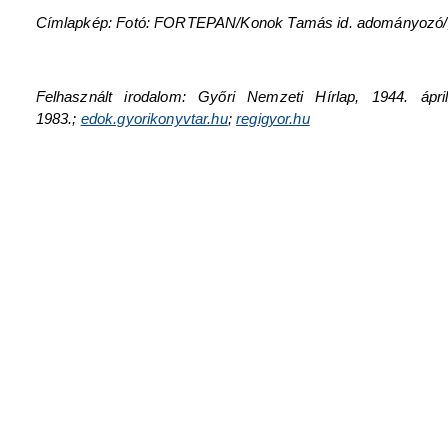
Címlapkép: Fotó: FORTEPAN/Konok Tamás id. adományozó/
Felhasznált irodalom: Győri Nemzeti Hírlap, 1944. ápr
1983.;
edok.gyorikonyvtar.hu
;
regigyor.hu