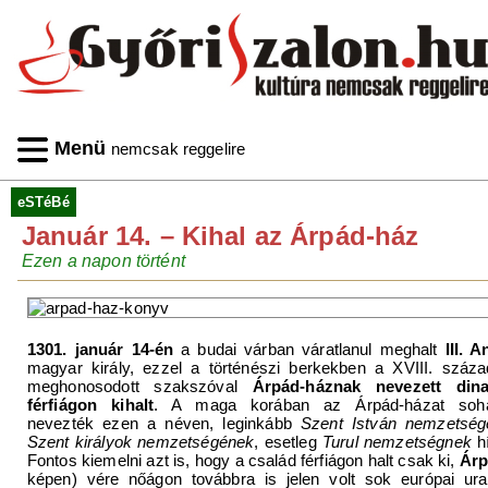
Menü
nemcsak reggelire
eSTéBé
Január 14. – Kihal az Árpád-ház
Ezen a napon történt
1301. január 14-én
a budai várban váratlanul meghalt
III. 
magyar király, ezzel a történészi berkekben a XVIII. száza
meghonosodott szakszóval
Árpád-háznak nevezett dina
férfiágon kihalt
. A maga korában az Árpád-házat so
nevezték ezen a néven, leginkább
Szent István nemzetség
Szent királyok nemzetségének
, esetleg
Turul nemzetségnek
hí
Fontos kiemelni azt is, hogy a család férfiágon halt csak ki,
Ár
képen) vére nőágon továbbra is jelen volt sok európai ura