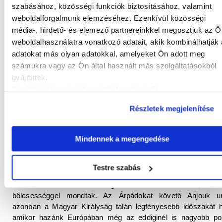
szabásához, közösségi funkciók biztosításához, valamint
nemesi családból származó
Tomasina Morosinitől
, aki az 
nevet kapta nagyapja után. Ő lett aztán a mi
III. Andrásunk
.
weboldalforgalmunk elemzéséhez. Ezenkívül közösségi
média-, hirdető- és elemező partnereinkkel megosztjuk az Ö
Mikor kisebb-nagyobb nehézségek után 1290-ben III. Andr
weboldalhasználatra vonatkozó adatait, akik kombinálhatják
magyar rendek elismerték mint törvényes Turul-dinasztiabeli ki
adatokat más olyan adatokkal, amelyeket Ön adott meg
az ifjú uralkodónak azonnal feleséget is kerestek, hiszen mo
számukra vagy az Ön által használt más szolgáltatásokból
tényleg ő maradt az utolsó a nemzetségéből. Először 129
gyűjtöttek.
Fennena
kujáviai lengyel hercegnő lett a felesége, majd 129
További információk a sütik kezeléséről
.
elvette
Habsburg Ágnest
, ám nem született fia. András 130
még csupán harmincas éveinek közepén járt, így halála álta
Részletek megjelenítése
döbbenetet keltett. Az országban eluralkodott a káosz, az edd
túl visszafogott bárók valódi kiskirályokká váltak, a Szent Kor
pedig megkezdődött a vetélkedés, amely csak 1308-ban,
Ká
Mindennek a megengedése
Róbert
megkoronázásával ért véget.
Sokszor történetírásunk tragédiaként írta meg saját ne
Testre szabás
dinasztiánk kihalását, amit azonban elsősorban a – néha mélta
– rosszemlékű Habsburgok uralkodása miatt, utól
bölcsességgel mondtak. Az Árpádokat követő Anjouk u
azonban a Magyar Királyság talán legfényesebb időszakát h
amikor hazánk Európában még az eddiginél is nagyobb poz