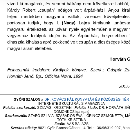
vívott ki magának, és semmi hátrány nem következett abból,
Károly Róbert „csupán” nőágon volt árpád-házi. Anjou királ
teljes mértékben magyarrá váltak, velencei követjelentés
pontosan tudjuk, hogy
I. (Nagy) Lajos
királyunk tanácsad
magyarul értekezett, az udvari nyelv egyértelműen a magyar v
vegyesházi-királyok idején is. Az Árpád-ház, helyesebben T
dinasztia kihalása apró zökkenő volt csupán a dicsőséges köz
magyar állam életében.
Horváth 
Felhasznált irodalom: Királyok könyve. Szerk.: Gáspár Zs
Horváth Jenő. Bp.: Officina Nova, 1994
2017.
GYŐRI SZALON
a
DR. KOVÁCS PÁL KÖNYVTÁR ÉS KÖZÖSSÉGI TÉR
INTERNETES KULTURÁLIS MAGAZINJA
Felelős szerkesztő:
SZILVÁSI KRISZTIÁN |
Felelős kiadó:
DR. HORVÁTH S
DOMONKOS igazgató
Szerkesztők:
SZABÓ SZILVIA, SZABADOS ÉVA, LŐRINCZ SZIMONETTA, M
TÓTH KRISZTINA
Fotók:
VAS BALÁZS
Szerkesztőség:
9021 Győr, Baross Gábor u. 4. Tel.: +36/96/319-997, Mobi