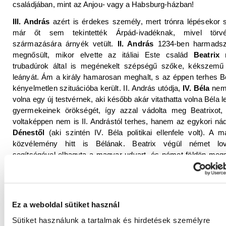
családjában, mint az Anjou- vagy a Habsburg-házban!
III. András
azért is érdekes személy, mert trónra lépésekor 
már őt sem tekintették Árpád-ivadéknak, mivel törv
származására árnyék vetült.
II. András
1234-ben harmadsz
megnősült, mikor elvette az itáliai Este család
Beatrix
n
trubadúrok által is megénekelt szépségű szőke, kékszemű f
leányát. Ám a király hamarosan meghalt, s az éppen terhes Be
kényelmetlen szituációba került. II. András utódja,
IV. Béla
nem 
volna egy új testvérnek, aki később akár vitathatta volna Béla 
gyermekeinek örökségét, így azzal vádolta meg Beatrixot,
voltaképpen nem is II. Andrástól terhes, hanem az egykori nád
Dénestől
(aki szintén IV. Béla politikai ellenfele volt). A 
közvélemény hitt is Bélának. Beatrix végül német lo
segítségével elhagyta a magyar udvart, és német földön megs
gyermekét, akit Szent István tiszteletére – jelzésérték
Istvánnak
keresztelt. A Posthumus (utószülött) néven emleg
István Velencében nőt fel, végig abban a tudatban, hogy neki
vannak Magyarországon, ám nem érte meg
IV. (Kun) L
Ez a weboldal sütiket használ
halálát, amikor akuttá lett a magyar trón örökösödésének kér
Sütiket használunk a tartalmak és hirdetések személyre
Szerencsére Istvánnak fia született halála előtt a gazdag ve