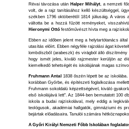
Révai távozása után
Halper Mihályt
, a nemzeti fői
volt, de a rajz tanításához kellő készültséggel, ü
székben 1796 októberétől 1814 júliusáig. A város
váltotta be a hozzá fűzött reményeket, visszahí
Hieronymi Ottó
festőművészt hívta meg a rajziskola
Ebben az időben jelent meg a helytartótanács álta
utasítás előírt. Ebben négyféle rajzolási ágat követel
lombdíszből (arabeszk) és virágból álló díszítmény 
hogy ismét jeles, kiváló rajzmester kerüljön az él
kiemelkedő tehetségét és iskolájának magas színvonal
Fruhmann Antal
1838 őszén lépett be az iskolába.
korábban Győrbe, és építészeti foglalkozása mellet
Fruhmann sokoldalú képzettségével, kiváló gyakorl
első iskolájává lett”. Az 1844-ben bemutatott 100 db
iskola a budai rajziskolával, mely eddig a legkivá
teológusok, akadémiai hallgatók, gimnáziumi és pro
bejártak előadásaira. Tanulói számára hétköznapokon
A Győri Királyi Nemzeti Főbb Iskolában foglalato