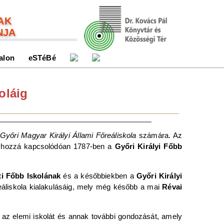
AK
NJA
alon
eSTéBé
oláig
a
Győri Magyar Királyi Állami Főreáliskola
számára. Az
hozzá kapcsolódóan 1787-ben a
Győri Királyi Főbb
i Főbb Iskolának
és a későbbiekben a
Győri Királyi
reáliskola kialakulásáig, mely még később a mai
Révai
ól az elemi iskolát és annak további gondozását, amely