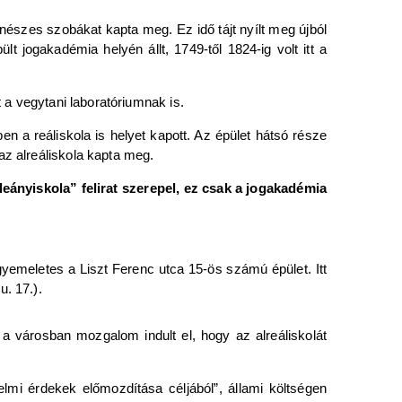
nészes szobákat kapta meg. Ez idő tájt nyílt meg újból
 jogakadémia helyén állt, 1749-től 1824-ig volt itt a
t a vegytani laboratóriumnak is.
 a reáliskola is helyet kapott. Az épület hátsó része
az alreáliskola kapta meg.
leányiskola” felirat szerepel, ez csak a jogakadémia
yemeletes a Liszt Ferenc utca 15-ös számú épület. Itt
. 17.).
n a városban mozgalom indult el, hogy az alreáliskolát
elmi érdekek előmozdítása céljából”, állami költségen