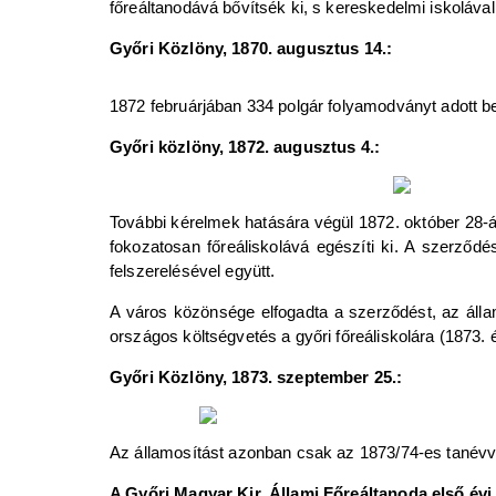
főreáltanodává bővítsék ki, s kereskedelmi iskolával
Győri Közlöny, 1870. augusztus 14.:
1872 februárjában 334 polgár folyamodványt adott b
Győri közlöny, 1872. augusztus 4.:
További kérelmek hatására végül 1872. október 28-án
fokozatosan főreáliskolává egészíti ki. A szerződés
felszerelésével együtt.
A város közönsége elfogadta a szerződést, az álla
országos költségvetés a győri főreáliskolára (1873. é
Győri Közlöny, 1873. szeptember 25.:
Az államosítást azonban csak az 1873/74-es tanévve
A Győri Magyar Kir. Állami Főreáltanoda első évi 