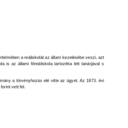
rtelmében a reáliskolát az állam kezelésébe veszi, azt
 is az állami főreáliskola tartozéka lett tanárjával s
mány a törvényhozás elé vitte az ügyet. Az 1873. évi
rint vett fel.