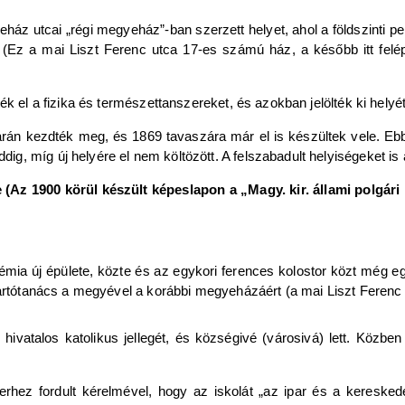
áz utcai „régi megyeház”-ban szerzett helyet, ahol a földszinti pe
(Ez a mai Liszt Ferenc utca 17-es számú ház, a később itt felépült
ék el a fizika és természettanszereket, és azokban jelölték ki helyé
rán kezdték meg, és 1869 tavaszára már el is készültek vele. Ebben
, míg új helyére el nem költözött. A felszabadult helyiségeket is 
(Az 1900 körül készült képeslapon a „Magy. kir. állami polgári 
émia új épülete, közte és az egykori ferences kolostor közt még eg
tartótanács a megyével a korábbi megyeházáért (a mai Liszt Ferenc u
hivatalos katolikus jellegét, és községivé (városivá) lett. Közbe
erhez fordult kérelmével, hogy az iskolát „az ipar és a keresked