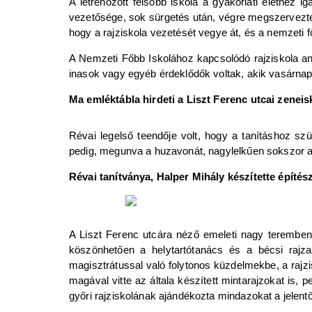
A létrehozott felsőbb iskola a gyakorlati élethez
vezetősége, sok sürgetés után, végre megszervezte 
hogy a rajziskola vezetését vegye át, és a nemzeti fő
A Nemzeti Főbb Iskolához kapcsolódó rajziskola ann
inasok vagy egyéb érdeklődők voltak, akik vasárnap
Ma emléktábla hirdeti a Liszt Ferenc utcai zeneisko
Révai legelső teendője volt, hogy a tanításhoz sz
pedig, megunva a huzavonát, nagylelkűen sokszor a
Révai tanítványa, Halper Mihály készítette építész
A Liszt Ferenc utcára néző emeleti nagy teremben
köszönhetően a helytartótanács és a bécsi rajzak
magisztrátussal való folytonos küzdelmekbe, a rajzi
magával vitte az általa készített mintarajzokat is,
győri rajziskolának ajándékozta mindazokat a jelent