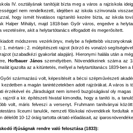
skola IV. osztályának tanítóját bízta meg a város a rajziskola idei
gyességgel nem rendelkezett, idejében az iskola színvonala vissza
 azzal, hogy ismét hivatásos rajztanító kezére bízta, az iskola
vták Halper Mihályt, majd 1818-ban Győr város, engedve a helyt
 vezetésére, akit a helytartótanács elfogadott és megerősített.
l kiadott módszeres vezérkönyv, melybe a fejlettebb viszonyoknak
t: 1. mértani-; 2. műépítészeti rajzot (körző és vonalzó segítségével
rajzot (szabadkézi gyakorlat alapján). Hieronymi halála után a mé
ére,
Hofbauer János
személyében. Növendékeinek száma az 183
át igazolta az a kitüntetés, mellyel a helytartótanács 1839-ben a bu
 Győri származású volt, képesítését a bécsi szépművészeti akadém
t kezdetben a magán tanintézetekben adott rajzórákat. A város is t
ati érzékével és „fáradságot nem ismerő buzgóságával oly magas s
. rajzról a kir. építészeti hivatal kimondta, hogy a tanító is, a t
lóbb volt, máris felveszi a versenyt. Fruhmann tanítványai közöt
testáns líceumi tanulók, nemzeti főiskolai növendékek fordultak 
 délelőtt 10-12 óráig tartotta oktató előadásait, az iparosnövend
skodó ifjúságnak rendre való felosztása (1833):