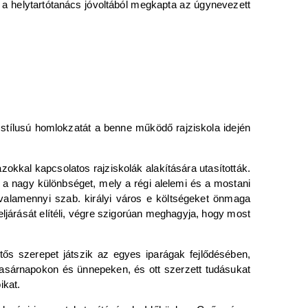
an a helytartótanács jóvoltából megkapta az úgynevezett
 stílusú homlokzatát a benne működő rajziskola idején
zokkal kapcsolatos rajziskolák alakítására utasították.
a nagy különbséget, mely a régi alelemi és a mostani
y valamennyi szab. királyi város e költségeket önmaga
eljárását elítéli, végre szigorúan meghagyja, hogy most
ntős szerepet játszik az egyes iparágak fejlődésében,
 vasárnapokon és ünnepeken, és ott szerzett tudásukat
ikat.