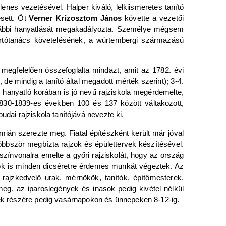
glenes vezetésével. Halper kiváló, lelkiismeretes tanító
esett. Őt
Verner Krizosztom János
követte a vezetői
 további hanyatlását megakadályozta. Személye mégsem
artótanács követelésének, a würtembergi származású
 megfelelően összefoglalta mindazt, amit az 1782. évi
, de mindig a tanító által megadott mérték szerint); 3-4.
g hanyatló korában is jó nevű rajziskola megérdemelte,
0-1839-es években 100 és 137 között váltakozott,
dai rajziskola tanítójává nevezte ki.
ián szerezte meg. Fiatal építészként került már jóval
öbbször megbízta rajzok és épülettervek készítésével.
zínvonalra emelte a győri rajziskolát, hogy az ország
anulók is minden dicséretre érdemes munkát végeztek. Az
t rajzkedvelő urak, mérnökök, tanítók, építőmesterek,
meg, az iparoslegények és inasok pedig kivétel nélkül
ékek részére pedig vasárnapokon és ünnepeken 8-12-ig.