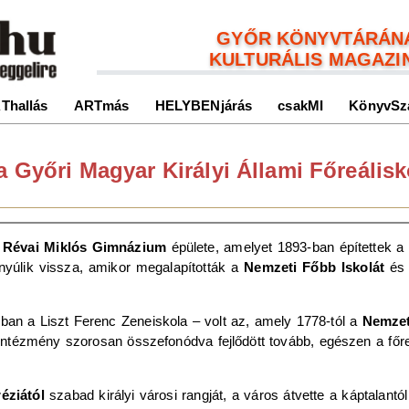
GYŐR KÖNYVTÁRÁN
KULTURÁLIS MAGAZI
Thallás
ARTmás
HELYBENjárás
csakMI
KönyvSz
a Győri Magyar Királyi Állami Főreálisk
Révai Miklós Gimnázium
épülete, amelyet 1893-ban építettek 
 nyúlik vissza, amikor megalapították a
Nemzeti Főbb Iskolát
és 
ban a Liszt Ferenc Zeneiskola – volt az, amely 1778-tól a
Nemzet
t intézmény szorosan összefonódva fejlődött tovább, egészen a fő
éziától
szabad királyi városi rangját, a város átvette a káptalant