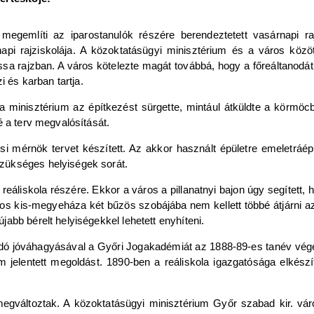
ő megemlíti az iparostanulók részére berendeztetett vasárnapi ra
napi rajziskolája. A közoktatásügyi minisztérium és a város közöt
ssa rajzban. A város kötelezte magát továbbá, hogy a főreáltanodát 
zi és karban tartja.
a minisztérium az építkezést sürgette, mintául átküldte a körmöcbá
é a terv megvalósítását.
i mérnök tervet készített. Az akkor használt épületre emeletráépít
zükséges helyiségek sorát.
eáliskola részére. Ekkor a város a pillanatnyi bajon úgy segített, 
os kis-megyeháza két bűzös szobájába nem kellett többé átjárni az
abb bérelt helyiségekkel lehetett enyhíteni.
odó jóváhagyásával a Győri Jogakadémiát az 1888-89-es tanév végé
 jelentett megoldást. 1890-ben a reáliskola igazgatósága elkészíte
gváltoztak. A közoktatásügyi minisztérium Győr szabad kir. váro