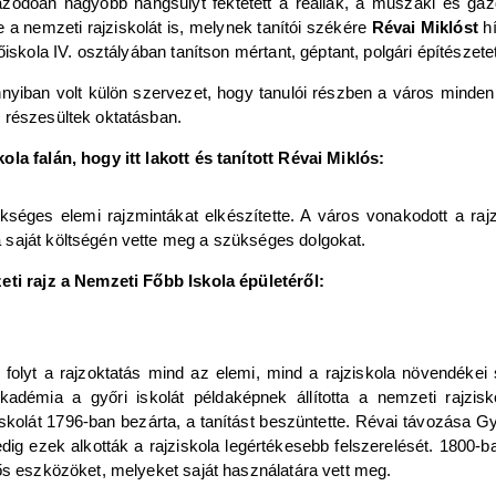
 igazodóan nagyobb hangsúlyt fektetett a reáliák, a műszaki és g
a nemzeti rajziskolát is, melynek tanítói székére
Révai Miklóst
hí
iskola IV. osztályában tanítson mértant, géptant, polgári építészetet
yiban volt külön szervezet, hogy tanulói részben a város minden 
 részesültek oktatásban.
la falán, hogy itt lakott és tanított Révai Miklós:
ükséges elemi rajzmintákat elkészítette. A város vonakodott a r
 saját költségén vette meg a szükséges dolgokat.
eti rajz a Nemzeti Főbb Iskola épületéről:
 folyt a rajzoktatás mind az elemi, mind a rajziskola növendéke
adémia a győri iskolát példaképnek állította a nemzeti rajzis
skolát 1796-ban bezárta, a tanítást beszüntette. Révai távozása Győ
 pedig ezek alkották a rajziskola legértékesebb felszerelését. 180
ős eszközöket, melyeket saját használatára vett meg.