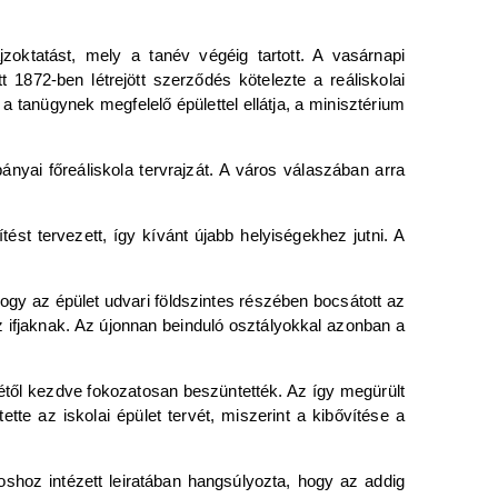
jzoktatást, mely a tanév végéig tartott. A vasárnapi
t 1872-ben létrejött szerződés kötelezte a reáliskolai
a tanügynek megfelelő épülettel ellátja, a minisztérium
nyai főreáliskola tervrajzát. A város válaszában arra
ést tervezett, így kívánt újabb helyiségekhez jutni. A
hogy az épület udvari földszintes részében bocsátott az
 ifjaknak. Az újonnan beinduló osztályokkal azonban a
től kezdve fokozatosan beszüntették. Az így megürült
tte az iskolai épület tervét, miszerint a kibővítése a
shoz intézett leiratában hangsúlyozta, hogy az addig