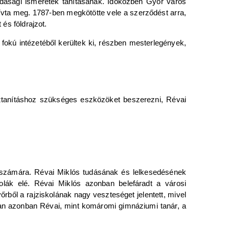
azdasági ismeretek tanításának. Időközben Győr város
vta meg. 1787-ben megkötötte vele a szerződést arra,
 és földrajzot.
fokú intézetéből kerültek ki, részben mesterlegények,
ajztanításhoz szükséges eszközöket beszerezni, Révai
i számára. Révai Miklós tudásának és lelkesedésének
kolák elé. Révai Miklós azonban belefáradt a városi
rből a rajziskolának nagy veszteséget jelentett, mivel
0-ban azonban Révai, mint komáromi gimnáziumi tanár, a