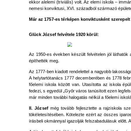
ekkor alelemi (triviális) volt. Az elemi iskola – im
nemesi konviktusi, XVI. századból származó épületet
Már az 1757-es térképen konviktusként szerepelt 
Glück József felvétele 1920 körül:
Az 1950-es években készült felvételen jól láthatók
építhették meg.
Az 1777-ben kiadott rendelettel a nagyobb lakosságú 
A helytartótanács 1777 decemberében és 1778 febru
főelemi iskola között van. Utasította az iskola ép
fedezi, s egyedül „Győr város tanúsított ezen legfel
már minden további halogatás nélkül a főelemi iskolát
II. József
még tovább fejlesztette a rajziskola sze
tökéletesítésében. Kötelezte ezért az összes iparo
írásbeli okmánnyal igazolják felszabadulásuk előtt.