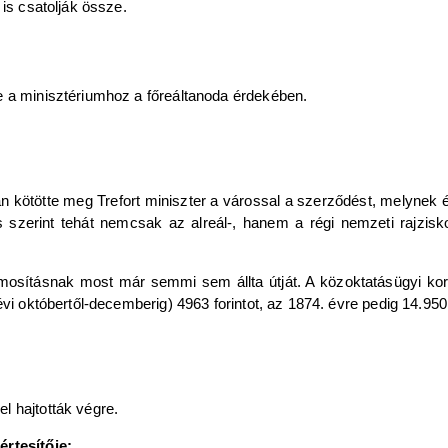
 is csatolják össze.
e a minisztériumhoz a főreáltanoda érdekében.
 kötötte meg Trefort miniszter a várossal a szerződést, melynek é
 szerint tehát nemcsak az alreál-, hanem a régi nemzeti rajziskola
mosításnak most már semmi sem állta útját. A közoktatásügyi kor
vi októbertől-decemberig) 4963 forintot, az 1874. évre pedig 14.950 fo
l hajtották végre.
értesítője: