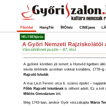
Főoldal
HangTér
ÍRÓkéz
CINEjava
LÁ
HELYBENjárás
A Győri Nemzeti Rajziskolától 
Várostörténeti puzzle – 87. rész
A győriek körében jól ismert a Honvéd ligetben álló
iskola története azonban sokkal korábbra, 1778-ig
Rajzoló Iskolát
.
A mai Liszt Ferenc utca 6. számú épület – napjaink
Főbb Rajzoló Iskolának
is otthont adott. Ez a ké
Miklós Gimnázium
lett.
Még 1743-ban, amikor Győr visszakapta
Mária Ter