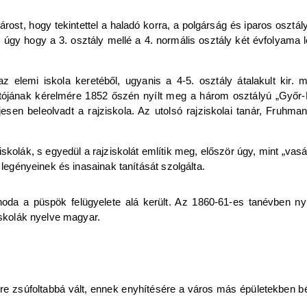
ost, hogy tekintettel a haladó korra, a polgárság és iparos osztál
b, úgy hogy a 3. osztály mellé a 4. normális osztály két évfolyama 
z elemi iskola keretéből, ugyanis a 4-5. osztály átalakult kir. 
tójának kérelmére 1852 őszén nyílt meg a három osztályú „Győr-B
eljesen beleolvadt a rajziskola. Az utolsó rajziskolai tanár, Fruh
kolák, s egyedül a rajziskolát említik meg, először úgy, mint „vasár
 legényeinek és inasainak tanítását szolgálta.
oda a püspök felügyelete alá került. Az 1860-61-es tanévben nyilvá
iskolák nyelve magyar.
re zsúfoltabbá vált, ennek enyhítésére a város más épületekben bé