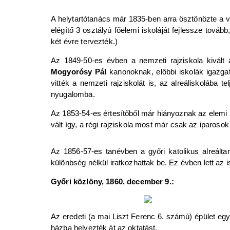
A helytartótanács már 1835-ben arra ösztönözte a vár
elégítő 3 osztályú főelemi iskoláját fejlessze továb
két évre tervezték.)
Az 1849-50-es évben a nemzeti rajziskola kivált a
Mogyorósy Pál
kanonoknak, előbbi iskolák igazga
vitték a nemzeti rajziskolát is, az alreáliskolába t
nyugalomba.
Az 1853-54-es értesítőből már hiányoznak az elemi is
vált így, a régi rajziskola most már csak az iparosok
Az 1856-57-es tanévben a győri katolikus alreáltan
különbség nélkül iratkozhattak be. Ez évben lett az 
Győri közlöny, 1860. december 9.:
Az eredeti (a mai Liszt Ferenc 6. számú) épület egy
házba helyezték át az oktatást.