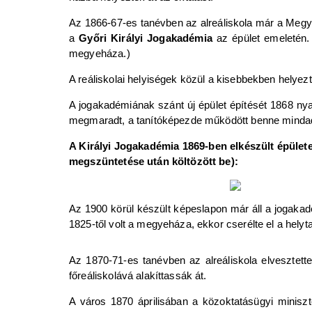
Az 1866-67-es tanévben az alreáliskola már a Megyeh
a
Győri Királyi Jogakadémia
az épület emeletén. 
megyeháza.)
A reáliskolai helyiségek közül a kisebbekben helyezt
A jogakadémiának szánt új épület építését 1868 nya
megmaradt, a tanítóképezde működött benne mindaddig
A Királyi Jogakadémia 1869-ben elkészült épülete 
megszüntetése után költözött be):
Az 1900 körül készült képeslapon már áll a jogakad
1825-től volt a megyeháza, ekkor cserélte el a hely
Az 1870-71-es tanévben az alreáliskola elvesztette 
főreáliskolává alakíttassák át.
A város 1870 áprilisában a közoktatásügyi miniszt