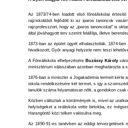
Az 1873/74-ben kiadott első főreáliskolai értesít
rajziskolából fejlődött ki az iparos tanoncok vasár
rajzprofesszort, hogy az „iparos tanoncokat” is okta
által jóváhagyott terv szerint felállítja, illetve berende
1873-ban az épület ügyét elhalasztották. 1874-ben 
hivatkozott, Győr anyagi helyzete nem teszi lehetőv
A Főreáliskola elhelyezésére
Buzássy Károly
város
minisztérium válaszában azonban meghatározta a s
1876-ban a miniszter a Jogakadémia termeit kérte a r
iskola rendelkezésére két termet, s így a szomszéd
tanulók száma folyamatosan nőtt, a gondokon csak új
Közben változtak a körülmények is, mivel az uralk
helyiségeket a reáliskola vette birtokba, ez mégsem
Harangöntő közi telken valósulna meg.
Az 1890-91-es tanévben az eddigi tervezgetések me