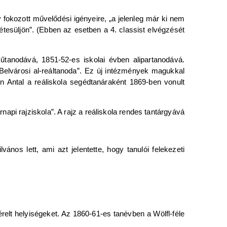
y fokozott művelődési igényeire, „a jelenleg már ki nem
létesüljön”. (Ebben az esetben a 4. classist elvégzését
műtanodává, 1851-52-es iskolai évben alipartanodává.
elvárosi al-reáltanoda”. Ez új intézmények magukkal
mann Antal a reáliskola segédtanáraként 1869-ben vonult
napi rajziskola”. A rajz a reáliskola rendes tantárgyává
nos lett, ami azt jelentette, hogy tanulói felekezeti
relt helyiségeket. Az 1860-61-es tanévben a Wölfl-féle